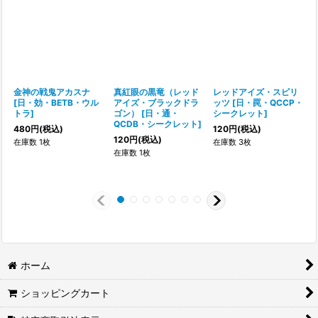
金神の戦鬼アカスナ
真紅眼の黒竜（レッド
レッドアイズ・スピリ
[
日・効・BETB・ウル
アイズ・ブラックドラ
ッツ
[
日・罠・QCCP・
トラ
]
ゴン）
[
日・通・
シークレット
]
QCDB・シークレット
]
480
円
(税込)
120
円
(税込)
120
円
(税込)
在庫数 1枚
在庫数 3枚
在庫数 1枚
ホーム
ショッピングカート