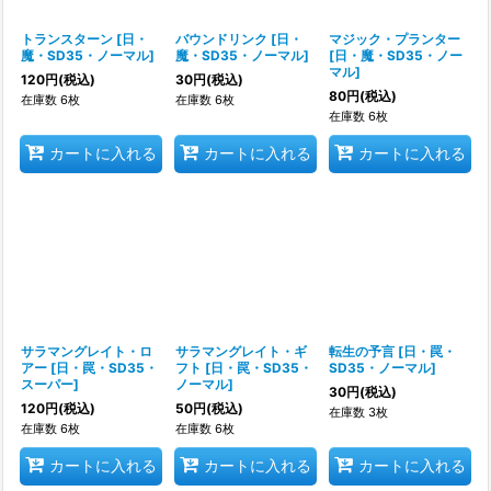
トランスターン
[
日・
バウンドリンク
[
日・
マジック・プランター
魔・SD35・ノーマル
]
魔・SD35・ノーマル
]
[
日・魔・SD35・ノー
マル
]
120
円
(税込)
30
円
(税込)
80
円
(税込)
在庫数 6枚
在庫数 6枚
在庫数 6枚
カートに入れる
カートに入れる
カートに入れる
サラマングレイト・ロ
サラマングレイト・ギ
転生の予言
[
日・罠・
アー
[
日・罠・SD35・
フト
[
日・罠・SD35・
SD35・ノーマル
]
スーパー
]
ノーマル
]
30
円
(税込)
120
円
(税込)
50
円
(税込)
在庫数 3枚
在庫数 6枚
在庫数 6枚
カートに入れる
カートに入れる
カートに入れる