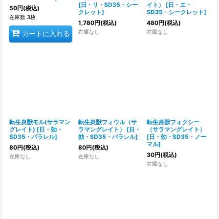
[
日・リ・SD35・シー
イト）
[
日・エ・
50
円
(税込)
クレット
]
SD35・シークレット
]
在庫数 3枚
1,780
円
(税込)
480
円
(税込)
在庫なし
在庫なし
カートに入れる
転生炎獣モル(サラマン
転生炎獣フォウル（サ
転生炎獣フォクシー
グレイト)
[
日・効・
ラマングレイト）
[
日・
（サラマングレイト）
SD35・パラレル
]
効・SD35・パラレル
]
[
日・効・SD35・ノー
マル
]
80
円
(税込)
80
円
(税込)
30
円
(税込)
在庫なし
在庫なし
在庫なし