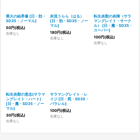
業火の結界像
[
日・効・
灰流うらら（はる）
転生炎獣の炎陣（サラ
SD35・ノーマル
]
[
日・効・SD35・ノー
マングレイト・サーク
マル
]
ル）
[
日・魔・SD35・
50
円
(税込)
スーパー
]
180
円
(税込)
在庫なし
100
円
(税込)
在庫なし
在庫なし
転生炎獣の意志(サラマ
サラマングレイト・レ
ングレイト・ハート)
イジ
[
日・罠・SD35・
[
日・魔・SD35・ノー
パラレル
]
マル
]
100
円
(税込)
30
円
(税込)
在庫なし
在庫なし