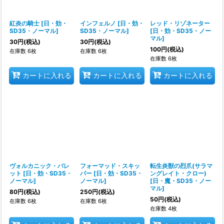
紅炎の騎士
[
日・効・
インフェルノ
[
日・効・
レッド・リゾネーター
SD35・ノーマル
]
SD35・ノーマル
]
[
日・効・SD35・ノー
マル
]
30
円
(税込)
30
円
(税込)
100
円
(税込)
在庫数 6枚
在庫数 6枚
在庫数 6枚
カートに入れる
カートに入れる
カートに入れる
ヴォルカニック・バレ
フォーマッド・スキッ
転生炎獣の烈爪(サラマ
ット
[
日・効・SD35・
パー
[
日・効・SD35・
ングレイト・クロー)
ノーマル
]
ノーマル
]
[
日・魔・SD35・ノー
マル
]
80
円
(税込)
250
円
(税込)
50
円
(税込)
在庫数 6枚
在庫数 6枚
在庫数 4枚