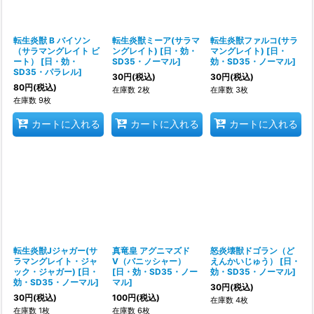
転生炎獣 B バイソン
転生炎獣ミーア(サラマ
転生炎獣ファルコ(サラ
（サラマングレイト ビ
ングレイト)
[
日・効・
マングレイト)
[
日・
ート）
[
日・効・
SD35・ノーマル
]
効・SD35・ノーマル
]
SD35・パラレル
]
30
円
(税込)
30
円
(税込)
80
円
(税込)
在庫数 2枚
在庫数 3枚
在庫数 9枚
カートに入れる
カートに入れる
カートに入れる
転生炎獣Jジャガー(サ
真竜皇 アグニマズド
怒炎壊獣ドゴラン（ど
ラマングレイト・ジャ
V（バニッシャー）
えんかいじゅう）
[
日・
ック・ジャガー)
[
日・
[
日・効・SD35・ノー
効・SD35・ノーマル
]
効・SD35・ノーマル
]
マル
]
30
円
(税込)
30
円
(税込)
100
円
(税込)
在庫数 4枚
在庫数 1枚
在庫数 6枚