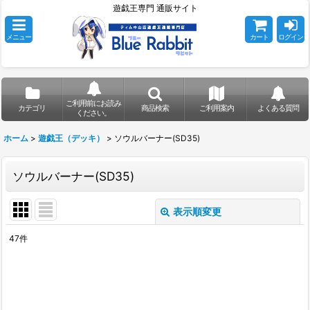
遊戯王専門 通販サイト
メニュー
カート
ログイン
ご利用前にお読み
カテゴリ
商品検索
ご利用案内
よくある質問
ください。
ホーム
>
遊戯王（デッキ）
>
ソウルバーナー(SD35)
ソウルバーナー(SD35)
表示順変更
閉じる
47
件
表示数
:
在庫あり