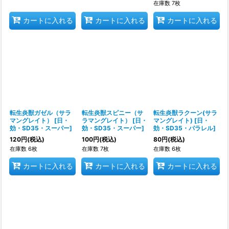
在庫数 7枚
カートに入れる
カートに入れる
カートに入れる
転生炎獣ガゼル（サラ
転生炎獣スピニー（サ
転生炎獣ラクーン(サラ
マングレイト）
[
日・
ラマングレイト）
[
日・
マングレイト)
[
日・
効・SD35・スーパー
]
効・SD35・スーパー
]
効・SD35・パラレル
]
120
円
(税込)
100
円
(税込)
80
円
(税込)
在庫数 6枚
在庫数 7枚
在庫数 6枚
カートに入れる
カートに入れる
カートに入れる