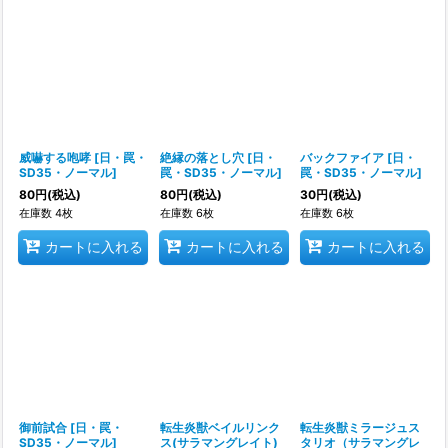
威嚇する咆哮
[
日・罠・
絶縁の落とし穴
[
日・
バックファイア
[
日・
SD35・ノーマル
]
罠・SD35・ノーマル
]
罠・SD35・ノーマル
]
80
円
(税込)
80
円
(税込)
30
円
(税込)
在庫数 4枚
在庫数 6枚
在庫数 6枚
カートに入れる
カートに入れる
カートに入れる
御前試合
[
日・罠・
転生炎獣ベイルリンク
転生炎獣ミラージュス
SD35・ノーマル
]
ス(サラマングレイト)
タリオ（サラマングレ