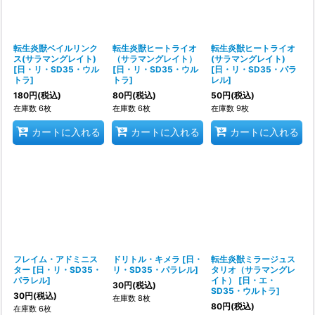
並び順
:
絞り込む
転生炎獣ベイルリンク
転生炎獣ヒートライオ
転生炎獣ヒートライオ
ス(サラマングレイト)
（サラマングレイト）
(サラマングレイト)
[
日・リ・SD35・ウル
[
日・リ・SD35・ウル
[
日・リ・SD35・パラ
トラ
]
トラ
]
レル
]
180
円
(税込)
80
円
(税込)
50
円
(税込)
在庫数 6枚
在庫数 6枚
在庫数 9枚
カートに入れる
カートに入れる
カートに入れる
フレイム・アドミニス
ドリトル・キメラ
[
日・
転生炎獣ミラージュス
ター
[
日・リ・SD35・
リ・SD35・パラレル
]
タリオ（サラマングレ
パラレル
]
イト）
[
日・エ・
30
円
(税込)
SD35・ウルトラ
]
30
円
(税込)
在庫数 8枚
80
円
(税込)
在庫数 6枚