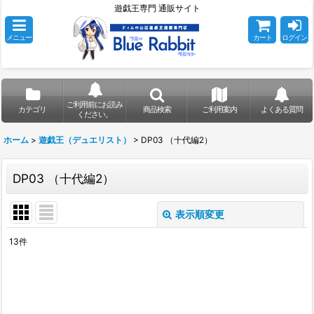
遊戯王専門 通販サイト
メニュー
カート
ログイン
ご利用前にお読み
カテゴリ
商品検索
ご利用案内
よくある質問
ください。
ホーム
>
遊戯王（デュエリスト）
>
DP03 （十代編2）
DP03 （十代編2）
表示順変更
閉じる
13
件
表示数
:
在庫あり