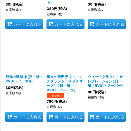
ト
]
30
円
(税込)
30
円
(税込)
380
円
(税込)
在庫数 8枚
在庫数 9枚
在庫数 1枚
カートに入れる
カートに入れる
カートに入れる
雙極の破械神
[
日・効・
魔女の聖夜行（ウィッ
ウィッチクラフト・セ
RV01・ノーマル
]
チクラフト ワルプルギ
レブレーション
[
日・
ース）
[
日・魔・
魔・RV01・スーパー
]
30
円
(税込)
RV01・ウルトラ
]
80
円
(税込)
在庫数 9枚
在庫数 11枚
780
円
(税込)
在庫数 4枚
カートに入れる
カートに入れる
カートに入れる