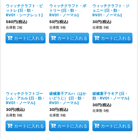
ウィッチクラフト・ピ
ウィッチクラフト・ポ
ウィッチクラフト・ジ
ットレ
[
日・効・
トリー
[
日・効・
ェニー
[
日・効・
RV01・シークレット
]
RV01・ノーマル
]
RV01・ノーマル
]
580
円
(税込)
50
円
(税込)
30
円
(税込)
在庫数 2枚
在庫数 9枚
在庫数 9枚
カートに入れる
カートに入れる
カートに入れる
ウィッチクラフトゴー
破械童子アルハ（はか
破械童子ラキア
[
日・
レム・アルル
[
日・効・
いどうじ）
[
日・効・
効・RV01・ノーマル
]
RV01・ノーマル
]
RV01・ノーマル
]
30
円
(税込)
30
円
(税込)
30
円
(税込)
在庫数 9枚
在庫数 9枚
在庫数 9枚
カートに入れる
カートに入れる
カートに入れる