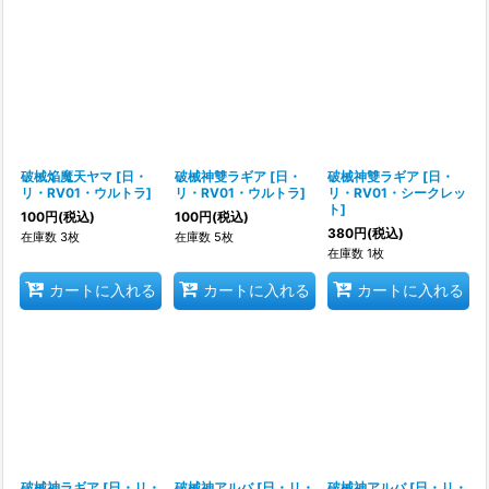
並び順
:
絞り込む
破械焔魔天ヤマ
[
日・
破械神雙ラギア
[
日・
破械神雙ラギア
[
日・
リ・RV01・ウルトラ
]
リ・RV01・ウルトラ
]
リ・RV01・シークレッ
ト
]
100
円
(税込)
100
円
(税込)
380
円
(税込)
在庫数 3枚
在庫数 5枚
在庫数 1枚
カートに入れる
カートに入れる
カートに入れる
破械神ラギア
[
日・リ・
破械神アルバ
[
日・リ・
破械神アルバ
[
日・リ・