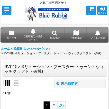
遊戯王専門 通販サイト
メニュー
カート
ログイン
ご利用前にお読み
カテゴリ
商品検索
ご利用案内
よくある質問
ください。
ホーム
>
遊戯王（スペシャルパック）
>
RV01(レボリューション・ブースター トゥーン・ウィッチクラフト・破械)
RV01(レボリューション・ブースター トゥーン・ウィ
ッチクラフト・破械)
表示順変更
閉じる
117
件
表示数
:
1
2
次
»
在庫あり