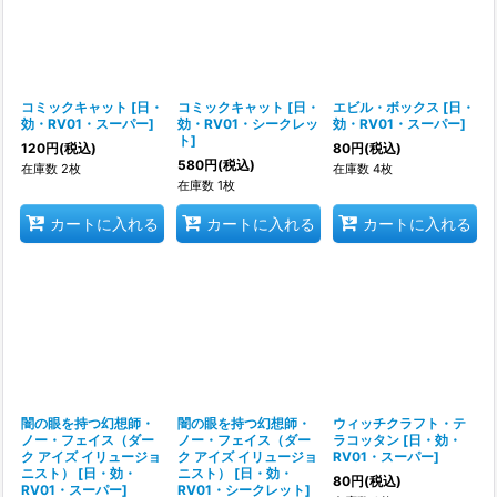
コミックキャット
[
日・
コミックキャット
[
日・
エビル・ボックス
[
日・
効・RV01・スーパー
]
効・RV01・シークレッ
効・RV01・スーパー
]
ト
]
120
円
(税込)
80
円
(税込)
580
円
(税込)
在庫数 2枚
在庫数 4枚
在庫数 1枚
カートに入れる
カートに入れる
カートに入れる
闇の眼を持つ幻想師・
闇の眼を持つ幻想師・
ウィッチクラフト・テ
ノー・フェイス（ダー
ノー・フェイス（ダー
ラコッタン
[
日・効・
ク アイズ イリュージョ
ク アイズ イリュージョ
RV01・スーパー
]
ニスト）
[
日・効・
ニスト）
[
日・効・
80
円
(税込)
RV01・スーパー
]
RV01・シークレット
]