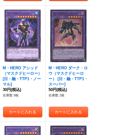
M・HERO アシッド
M・HERO ダーク・ロ
（マスクドヒーロー）
ウ（マスクドヒーロ
[
日・融・TTP1・ノー
ー）
[
日・融・TTP1・
マル
]
スーパー
]
30円
(税込)
50円
(税込)
在庫数 9枚
在庫数 2枚