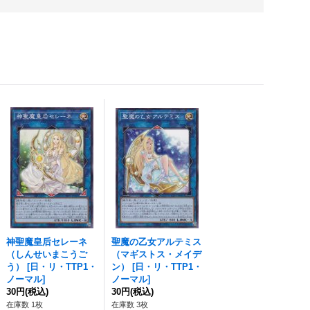
神聖魔皇后セレーネ
聖魔の乙女アルテミス
（しんせいまこうご
（マギストス・メイデ
う）
[
日・リ・TTP1・
ン）
[
日・リ・TTP1・
ノーマル
]
ノーマル
]
30円
(税込)
30円
(税込)
在庫数 1枚
在庫数 3枚