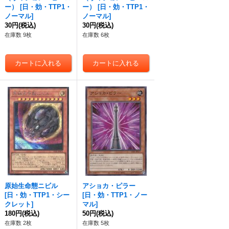
ー）
[
日・効・TTP1・
ー）
[
日・効・TTP1・
ノーマル
]
ノーマル
]
30円
(税込)
30円
(税込)
在庫数 9枚
在庫数 6枚
原始生命態ニビル
アショカ・ピラー
[
日・効・TTP1・シー
[
日・効・TTP1・ノー
クレット
]
マル
]
180円
(税込)
50円
(税込)
在庫数 2枚
在庫数 5枚