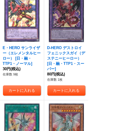
E・HERO サンライザ
D-HERO デストロイ
ー（エレメンタルヒー
フェニックスガイ（デ
ロー）
[
日・融・
ステニーヒーロー）
TTP1・ノーマル
]
[
日・融・TTP1・スー
30円
(税込)
パー
]
80円
(税込)
在庫数 9枚
在庫数 1枚