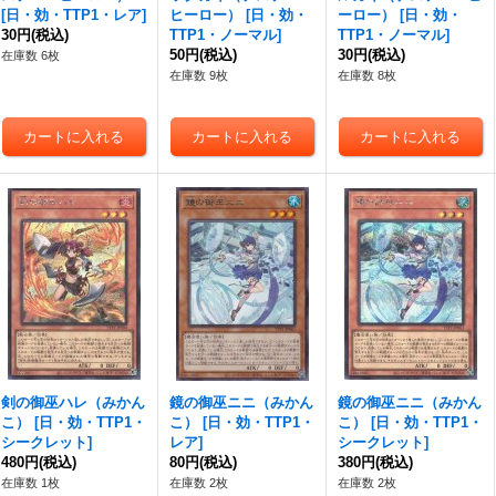
[
日・効・TTP1・レア
]
ヒーロー）
[
日・効・
ーロー）
[
日・効・
30円
(税込)
TTP1・ノーマル
]
TTP1・ノーマル
]
50円
(税込)
30円
(税込)
在庫数 6枚
在庫数 9枚
在庫数 8枚
剣の御巫ハレ（みかん
鏡の御巫ニニ（みかん
鏡の御巫ニニ（みかん
こ）
[
日・効・TTP1・
こ）
[
日・効・TTP1・
こ）
[
日・効・TTP1・
シークレット
]
レア
]
シークレット
]
480円
(税込)
80円
(税込)
380円
(税込)
在庫数 1枚
在庫数 2枚
在庫数 2枚