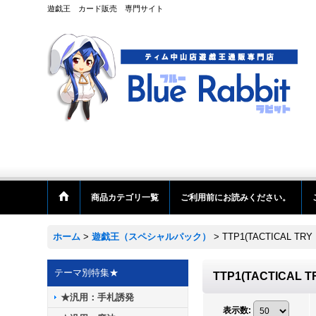
遊戯王 カード販売 専門サイト
商品カテゴリ一覧
ご利用前にお読みください。
ホーム
>
遊戯王（スペシャルパック）
>
TTP1(TACTICAL 
テーマ別特集★
TTP1(TACTICA
★汎用：手札誘発
表示数
: