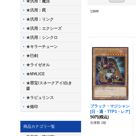
★汎用：魔法
★汎用：罠
139
件
★汎用：リンク
★汎用：エクシーズ
★汎用：シンクロ
★キラーチューン
★巳剣
★ライゼオル
★M∀LICE
★罪宝/スネークアイ/白き
森
★ラビュリンス
ブラック・マジシャン
★烙印
[
日・通・TTP1・レア
]
50円
(税込)
在庫数 2枚
商品カテゴリ一覧