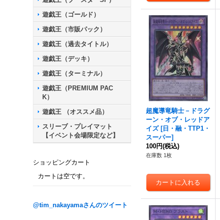
遊戯王（ゴールド）
遊戯王（市販パック）
遊戯王（過去タイトル）
遊戯王（デッキ）
遊戯王（ターミナル）
遊戯王（PREMIUM PAC
K）
超魔導竜騎士－ドラグ
遊戯王 （オススメ品）
ーン・オブ・レッドア
スリーブ・プレイマット
イズ
[
日・融・TTP1・
【イベント会場限定など】
スーパー
]
100円
(税込)
在庫数 1枚
ショッピングカート
カートは空です。
@tim_nakayamaさんのツイート