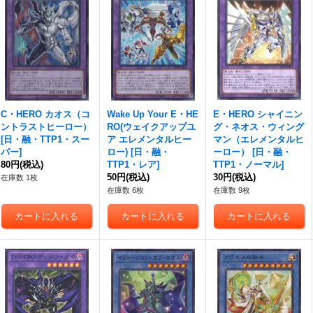
C・HERO カオス（コ
Wake Up Your E・HE
E・HERO シャイニン
ントラストヒーロー）
RO(ウェイクアップユ
グ・ネオス・ウィング
[
日・融・TTP1・スー
ア エレメンタルヒー
マン（エレメンタルヒ
パー
]
ロー)
[
日・融・
ーロー）
[
日・融・
80円
(税込)
TTP1・レア
]
TTP1・ノーマル
]
50円
(税込)
30円
(税込)
在庫数 1枚
在庫数 6枚
在庫数 9枚