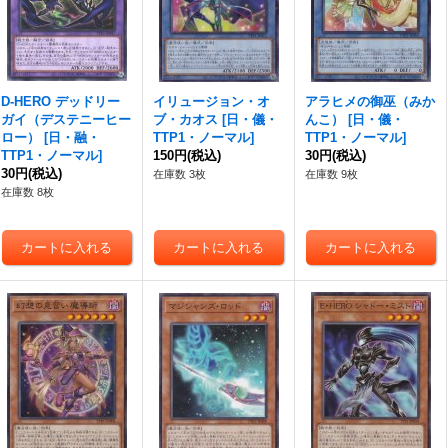
D-HERO デッドリー
イリュージョン・オ
アラヒメの御巫（みか
ガイ（デステニーヒー
ブ・カオス
[
日・儀・
んこ）
[
日・儀・
ロー）
[
日・融・
TTP1・ノーマル
]
TTP1・ノーマル
]
TTP1・ノーマル
]
150円
(税込)
30円
(税込)
30円
(税込)
在庫数 3枚
在庫数 9枚
在庫数 8枚