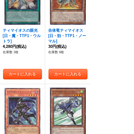
ティマイオスの眼光
合体竜ティマイオス
[
日・魔・TTP1・ウル
[
日・効・TTP1・ノー
トラ
]
マル
]
4,280円
(税込)
30円
(税込)
在庫数 3枚
在庫数 9枚