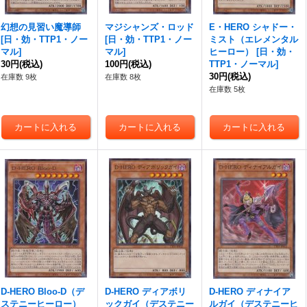
幻想の見習い魔導師
マジシャンズ・ロッド
E・HERO シャドー・
[
日・効・TTP1・ノー
[
日・効・TTP1・ノー
ミスト（エレメンタル
マル
]
マル
]
ヒーロー）
[
日・効・
30円
(税込)
100円
(税込)
TTP1・ノーマル
]
30円
(税込)
在庫数 9枚
在庫数 8枚
在庫数 5枚
D-HERO Bloo-D（デ
D-HERO ディアボリ
D-HERO ディナイア
ステニーヒーロー）
ックガイ（デステニー
ルガイ（デステニーヒ