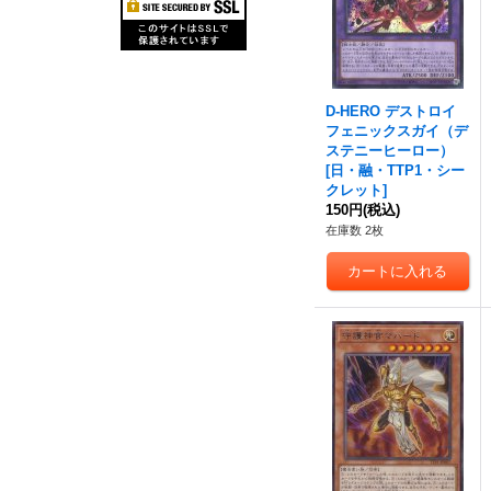
D-HERO デストロイ
フェニックスガイ（デ
ステニーヒーロー）
[
日・融・TTP1・シー
クレット
]
150円
(税込)
在庫数 2枚