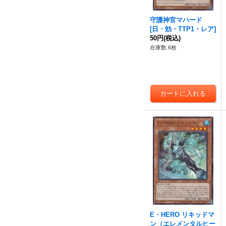
守護神官マハード
[
日・効・TTP1・レア
]
50円
(税込)
在庫数 6枚
E・HERO リキッドマ
ン（エレメンタルヒー