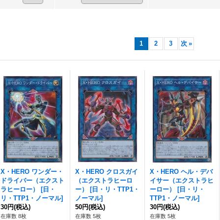
1
2
3
次
»
X・HERO ワンダー・
X・HERO クロスガイ
X・HERO ヘル・デバ
ドライバー（エクスト
（エクストラヒーロ
イサー（エクストラヒ
ラヒーロー）
[
日・
ー）
[
日・リ・TTP1・
ーロー）
[
日・リ・
リ・TTP1・ノーマル
]
ノーマル
]
TTP1・ノーマル
]
30円
(税込)
50円
(税込)
30円
(税込)
在庫数 8枚
在庫数 5枚
在庫数 5枚