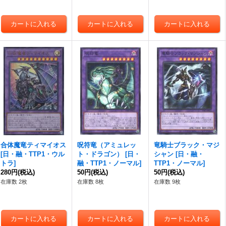
合体魔竜ティマイオス
呪符竜（アミュレッ
竜騎士ブラック・マジ
[
日・融・TTP1・ウル
ト・ドラゴン）
[
日・
シャン
[
日・融・
トラ
]
融・TTP1・ノーマル
]
TTP1・ノーマル
]
280円
(税込)
50円
(税込)
50円
(税込)
在庫数 2枚
在庫数 8枚
在庫数 9枚