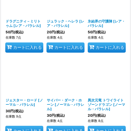
ドラグニティ－ミリト
ジュラック・ヘレラ
[
レ
氷結界の守護陣
[
レア・
ゥム
[
レア・パラレル
]
ア・パラレル
]
パラレル
]
50
円
(税込)
20
円
(税込)
50
円
(税込)
在庫数 7点
在庫数 4点
在庫数 4点
カートに入れる
カートに入れる
カートに入れる
ジェスター・ロード
[
ノ
サイバー・ダーク・ホ
異次元竜 トワイライト
ーマル・パラレル
]
ーン
[
ノーマル・パラレ
ゾーンドラゴン
[
ノーマ
ル
]
ル・パラレル
]
30
円
(税込)
30
円
(税込)
20
円
(税込)
在庫数 9点
在庫数 4点
在庫数 8点
カートに入れる
カートに入れる
カートに入れる