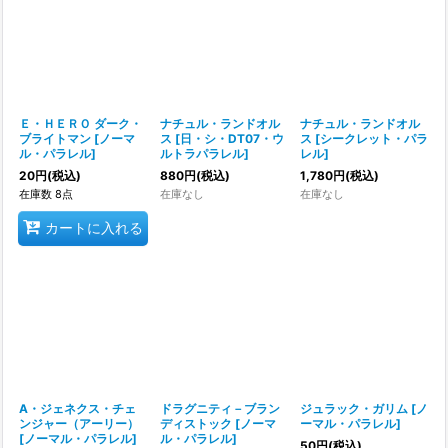
Ｅ・ＨＥＲＯ ダーク・
ナチュル・ランドオル
ナチュル・ランドオル
ブライトマン
[
ノーマ
ス
[
日・シ・DT07・ウ
ス
[
シークレット・パラ
ル・パラレル
]
ルトラパラレル
]
レル
]
20
円
(税込)
880
円
(税込)
1,780
円
(税込)
在庫数 8点
在庫なし
在庫なし
カートに入れる
A・ジェネクス・チェ
ドラグニティ－ブラン
ジュラック・ガリム
[
ノ
ンジャー（アーリー）
ディストック
[
ノーマ
ーマル・パラレル
]
[
ノーマル・パラレル
]
ル・パラレル
]
50
円
(税込)