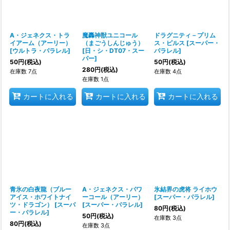
並び順
:
絞り込む
A・ジェネクス・トラ
魔轟神獣ユニコール
ドラグニティ－プリム
イアーム（アーリー）
（まごうしんじゅう）
ス・ピルス
[
スーパー・
[
ウルトラ・パラレル
]
[
日・シ・DT07・スー
パラレル
]
パー
]
50
円
(税込)
50
円
(税込)
280
円
(税込)
在庫数 7点
在庫数 4点
在庫数 1点
カートに入れる
カートに入れる
カートに入れる
青氷の白夜龍（ブルー
A・ジェネクス・パワ
氷結界の虎将 ライホウ
アイス・ホワイトナイ
ーコール（アーリー）
[
スーパー・パラレル
]
ツ・ドラゴン）
[
スーパ
[
スーパー・パラレル
]
80
円
(税込)
ー・パラレル
]
50
円
(税込)
在庫数 3点
80
円
(税込)
在庫数 3点