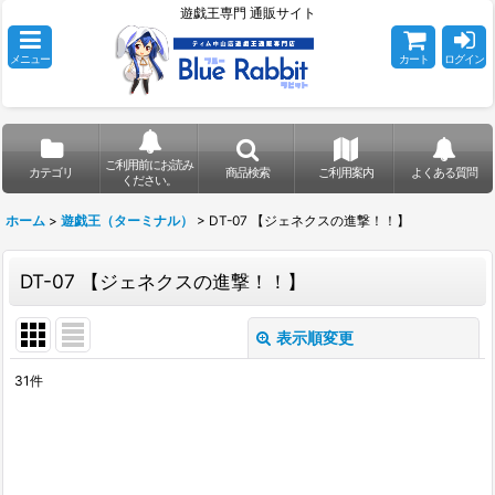
遊戯王専門 通販サイト
メニュー
カート
ログイン
ご利用前にお読み
カテゴリ
商品検索
ご利用案内
よくある質問
ください。
ホーム
>
遊戯王（ターミナル）
>
DT-07 【ジェネクスの進撃！！】
DT-07 【ジェネクスの進撃！！】
表示順変更
閉じる
31
件
表示数
:
在庫あり