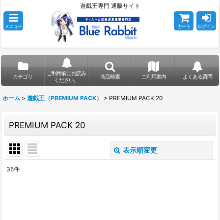
遊戯王専門 通販サイト
メニュー
カート
ログイン
ご利用前にお読み
カテゴリ
商品検索
ご利用案内
よくある質問
ください。
ホーム
>
遊戯王（PREMIUM PACK）
>
PREMIUM PACK 20
PREMIUM PACK 20
表示順変更
閉じる
35
件
表示数
:
在庫あり