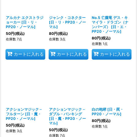
アルカナ エクストラジ
ジャンク・コネクター
No.5 亡朧竜 デス・キ
ョーカー
[
日・リ・
[
日・リ・PP20・ノー
マイラ・ドラゴン（ナ
PP20・ノーマル
]
マル
]
ンバーズ）
[
日・エ・
PP20・ノーマル
]
50
円
(税込)
80
円
(税込)
80
円
(税込)
在庫数 7点
在庫数 3点
在庫数 1点
カートに入れる
カートに入れる
カートに入れる
アクションマジック－
アクションマジック－
白の咆哮
[
日・罠・
フルターン
[
日・魔・
ダブル・バンキング
PP20・ノーマル
]
PP20・ノーマル
]
[
日・魔・PP20・ノー
80
円
(税込)
マル
]
50
円
(税込)
在庫数 1点
50
円
(税込)
在庫数 3点
在庫数 7点