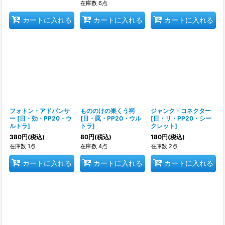
在庫数 6点
カートに入れる
カートに入れる
カートに入れる
フォトン・アドバンサ
もののけの巣くう祠
ジャンク・コネクター
ー
[
日・効・PP20・ウ
[
日・罠・PP20・ウル
[
日・リ・PP20・シー
ルトラ
]
トラ
]
クレット
]
380
円
(税込)
80
円
(税込)
180
円
(税込)
在庫数 1点
在庫数 4点
在庫数 2点
カートに入れる
カートに入れる
カートに入れる