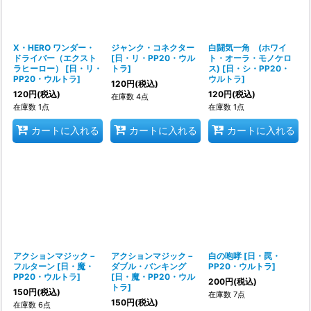
並び順
:
絞り込む
X・HERO ワンダー・
ジャンク・コネクター
白闘気一角 (ホワイ
ドライバー（エクスト
[
日・リ・PP20・ウル
ト・オーラ・モノケロ
ラヒーロー）
[
日・リ・
トラ
]
ス)
[
日・シ・PP20・
PP20・ウルトラ
]
ウルトラ
]
120
円
(税込)
120
円
(税込)
120
円
(税込)
在庫数 4点
在庫数 1点
在庫数 1点
カートに入れる
カートに入れる
カートに入れる
アクションマジック－
アクションマジック－
白の咆哮
[
日・罠・
フルターン
[
日・魔・
ダブル・バンキング
PP20・ウルトラ
]
PP20・ウルトラ
]
[
日・魔・PP20・ウル
200
円
(税込)
トラ
]
150
円
(税込)
在庫数 7点
150
円
(税込)
在庫数 6点