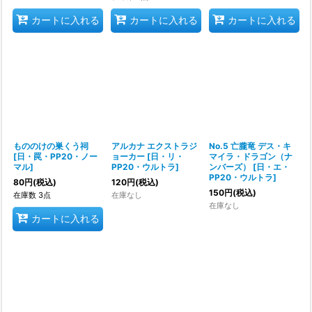
カートに入れる
カートに入れる
カートに入れる
もののけの巣くう祠
アルカナ エクストラジ
No.5 亡朧竜 デス・キ
[
日・罠・PP20・ノー
ョーカー
[
日・リ・
マイラ・ドラゴン（ナ
マル
]
PP20・ウルトラ
]
ンバーズ）
[
日・エ・
PP20・ウルトラ
]
80
円
(税込)
120
円
(税込)
150
円
(税込)
在庫数 3点
在庫なし
在庫なし
カートに入れる