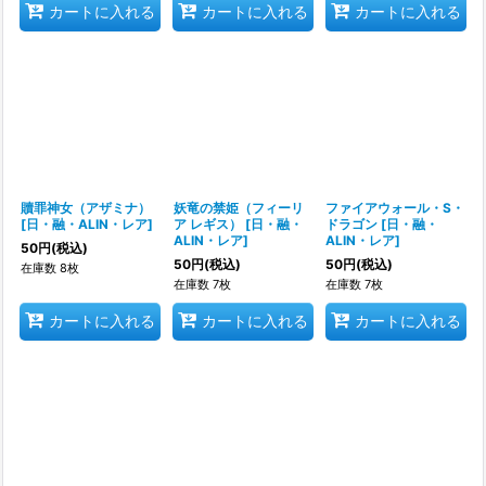
カートに入れる
カートに入れる
カートに入れる
贖罪神女（アザミナ）
妖竜の禁姫（フィーリ
ファイアウォール・S・
[
日・融・ALIN・レア
]
ア レギス）
[
日・融・
ドラゴン
[
日・融・
ALIN・レア
]
ALIN・レア
]
50
円
(税込)
50
円
(税込)
50
円
(税込)
在庫数 8枚
在庫数 7枚
在庫数 7枚
カートに入れる
カートに入れる
カートに入れる