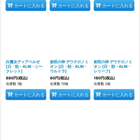
カートに入れる
カートに入れる
カートに入れる
白魔女ディアベルゼ
創世の神 デウテロノミ
創世の神 デウテロノミ
[
日・効・ALIN・シー
オン
[
日・効・ALIN・
オン
[
日・効・ALIN・
クレット
]
ウルトラ
]
レリーフ
]
680
円
(税込)
80
円
(税込)
180
円
(税込)
在庫数 1枚
在庫数 10枚
在庫数 2枚
カートに入れる
カートに入れる
カートに入れる