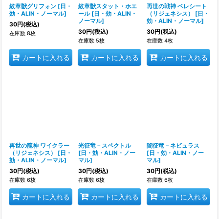
紋章獣グリフォン
[
日・
紋章獣スタット・ホエ
再世の戦神 ベレシート
効・ALIN・ノーマル
]
ール
[
日・効・ALIN・
（リジェネシス）
[
日・
ノーマル
]
効・ALIN・ノーマル
]
30
円
(税込)
30
円
(税込)
30
円
(税込)
在庫数 8枚
在庫数 5枚
在庫数 4枚
カートに入れる
カートに入れる
カートに入れる
再世の龍神 ワイクラー
光征竜－スペクトル
闇征竜－ネビュラス
（リジェネシス）
[
日・
[
日・効・ALIN・ノー
[
日・効・ALIN・ノー
効・ALIN・ノーマル
]
マル
]
マル
]
30
円
(税込)
30
円
(税込)
30
円
(税込)
在庫数 6枚
在庫数 6枚
在庫数 6枚
カートに入れる
カートに入れる
カートに入れる