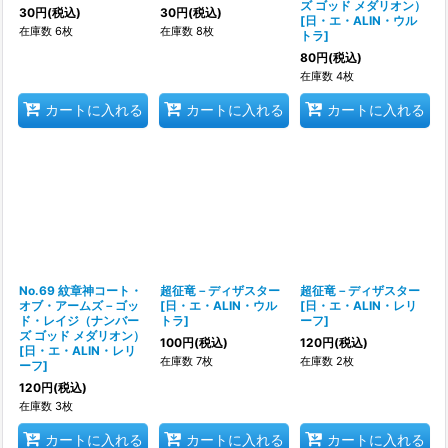
ズ ゴッド メダリオン）
30
円
(税込)
30
円
(税込)
[
日・エ・ALIN・ウル
在庫数 6枚
在庫数 8枚
トラ
]
80
円
(税込)
在庫数 4枚
カートに入れる
カートに入れる
カートに入れる
No.69 紋章神コート・
超征竜－ディザスター
超征竜－ディザスター
オブ・アームズ－ゴッ
[
日・エ・ALIN・ウル
[
日・エ・ALIN・レリ
ド・レイジ（ナンバー
トラ
]
ーフ
]
ズ ゴッド メダリオン）
100
円
(税込)
120
円
(税込)
[
日・エ・ALIN・レリ
在庫数 7枚
在庫数 2枚
ーフ
]
120
円
(税込)
在庫数 3枚
カートに入れる
カートに入れる
カートに入れる