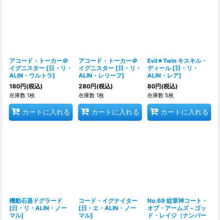
並び順
:
絞り込む
アコード・トーカー＠
アコード・トーカー＠
Evil★Twin キスキル・
イグニスター
[
日・リ・
イグニスター
[
日・リ・
ディール
[
日・リ・
ALIN・ウルトラ
]
ALIN・レリーフ
]
ALIN・レア
]
180
円
(税込)
280
円
(税込)
80
円
(税込)
在庫数 1枚
在庫数 1枚
在庫数 5枚
カートに入れる
カートに入れる
カートに入れる
機動石器ドグラード
コード・イグナイター
No.69 紋章神コート・
[
日・リ・ALIN・ノー
[
日・エ・ALIN・ノー
オブ・アームズ－ゴッ
マル
]
マル
]
ド・レイジ（ナンバー