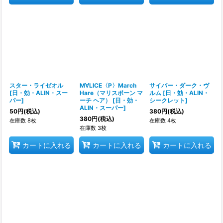
スター・ライゼオル
M∀LICE〈P〉March
サイバー・ダーク・ヴ
[
日・効・ALIN・スー
Hare（マリスポーン マ
ルム
[
日・効・ALIN・
パー
]
ーチ ヘア）
[
日・効・
シークレット
]
ALIN・スーパー
]
50
円
(税込)
380
円
(税込)
380
円
(税込)
在庫数 8枚
在庫数 4枚
在庫数 3枚
カートに入れる
カートに入れる
カートに入れる