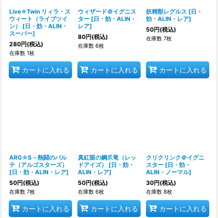
Live☆Twin リィラ・ス
ウィザード＠イグニス
妖精獣レグルス
[
日・
ウィート（ライブツイ
ター
[
日・効・ALIN・
効・ALIN・レア
]
ン）
[
日・効・ALIN・
レア
]
50
円
(税込)
スーパー
]
80
円
(税込)
在庫数 7枚
280
円
(税込)
在庫数 6枚
在庫数 1枚
カートに入れる
カートに入れる
カートに入れる
ARG☆S－熱闘のパル
真紅眼の鋼爪竜（レッ
クリクリンク＠イグニ
テ（アルゴスターズ）
ドアイズ）
[
日・効・
スター
[
日・効・
[
日・効・ALIN・レア
]
ALIN・レア
]
ALIN・ノーマル
]
50
円
(税込)
50
円
(税込)
30
円
(税込)
在庫数 7枚
在庫数 6枚
在庫数 8枚
カートに入れる
カートに入れる
カートに入れる