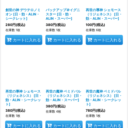
創世の神 デウテロノミ
バックアップ＠イグニ
再世の導神 シェモース
オン
[
日・効・ALIN・
スター
[
日・効・
（リジェネシス）
[
日・
シークレット
]
ALIN・スーパー
]
効・ALIN・スーパー
]
280
円
(税込)
380
円
(税込)
100
円
(税込)
在庫数 1枚
在庫数 1枚
在庫数 6枚
カートに入れる
カートに入れる
カートに入れる
再世の導神 シェモース
再世の魔神 ベミドバル
再世の魔神 ベミドバル
（リジェネシス）
[
日・
（リジェネシス）
[
日・
（リジェネシス）
[
日・
効・ALIN・シークレッ
効・ALIN・スーパー
]
効・ALIN・シークレッ
ト
]
ト
]
380
円
(税込)
380
円
(税込)
780
円
(税込)
在庫数 4枚
在庫数 1枚
在庫数 1枚
カートに入れる
カートに入れる
カートに入れる