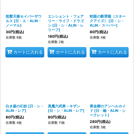
怒髪天衝セイバーザウ
エンシェント・フェア
蛇眼の断罪龍（スネー
ルス
[
日・エ・ALIN・
リー・ライフ・ドラゴ
クアイズ）
[
日・シ・
ノーマル
]
ン
[
日・シ・ALIN・レ
ALIN・スーパー
]
リーフ
]
30
円
(税込)
80
円
(税込)
180
円
(税込)
在庫数 8枚
在庫数 4枚
在庫数 2枚
カートに入れる
カートに入れる
カートに入れる
白き森の幻妖
[
日・シ・
真魔六武衆－キザン
黄金郷のアンヘルカイ
ALIN・レア
]
[
日・シ・ALIN・レア
]
ド
[
日・融・ALIN・シ
ークレット
]
80
円
(税込)
80
円
(税込)
280
円
(税込)
在庫数 4枚
在庫数 11枚
在庫数 3枚