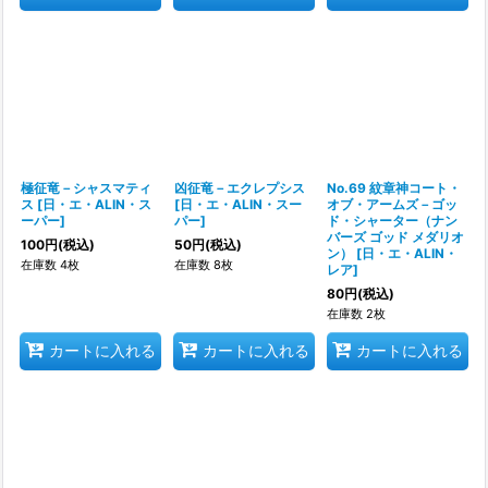
極征竜－シャスマティ
凶征竜－エクレプシス
No.69 紋章神コート・
ス
[
日・エ・ALIN・ス
[
日・エ・ALIN・スー
オブ・アームズ－ゴッ
ーパー
]
パー
]
ド・シャーター（ナン
バーズ ゴッド メダリオ
100
円
(税込)
50
円
(税込)
ン）
[
日・エ・ALIN・
在庫数 4枚
在庫数 8枚
レア
]
80
円
(税込)
在庫数 2枚
カートに入れる
カートに入れる
カートに入れる