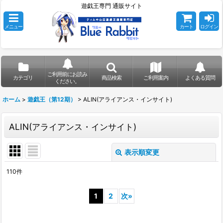
遊戯王専門 通販サイト
メニュー
カート
ログイン
ご利用前にお読み
カテゴリ
商品検索
ご利用案内
よくある質問
ください。
ホーム
>
遊戯王（第12期）
>
ALIN(アライアンス・インサイト)
ALIN(アライアンス・インサイト)
表示順変更
閉じる
110
件
表示数
:
1
2
次
»
在庫あり