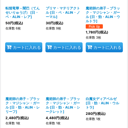
転惺竜華－闇巴（てん
プリマ・マテリアクト
魔術師の弟子－ブラッ
せいりゅうげ）
[
日・
ル
[
日・ペ・ALIN・ノ
ク・マジシャン・ガー
ペ・ALIN・レア
]
ーマル
]
ル
[
日・効・ALIN・ウ
ルトラ
]
50
円
(税込)
30
円
(税込)
在庫数 6枚
在庫数 9枚
1,780
円
(税込)
在庫数 3枚
カートに入れる
カートに入れる
カートに入れる
魔術師の弟子－ブラッ
魔術師の弟子－ブラッ
白魔女ディアベルゼ
ク・マジシャン・ガー
ク・マジシャン・ガー
[
日・効・ALIN・ウル
ル
[
日・効・ALIN・レ
ル
[
日・効・ALIN・シ
トラ
]
リーフ
]
ークレット
]
280
円
(税込)
2,480
円
(税込)
4,480
円
(税込)
在庫数 1枚
在庫数 1枚
在庫数 1枚