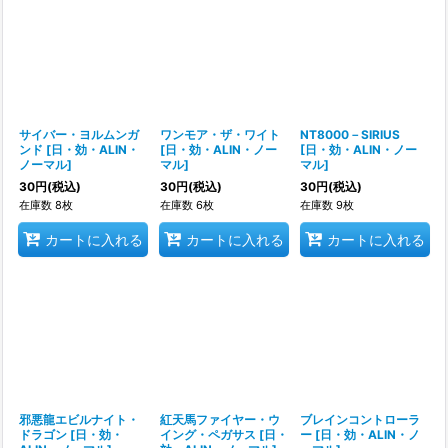
サイバー・ヨルムンガ
ワンモア・ザ・ワイト
NT8000－SIRIUS
ンド
[
日・効・ALIN・
[
日・効・ALIN・ノー
[
日・効・ALIN・ノー
ノーマル
]
マル
]
マル
]
30
円
(税込)
30
円
(税込)
30
円
(税込)
在庫数 8枚
在庫数 6枚
在庫数 9枚
カートに入れる
カートに入れる
カートに入れる
邪悪龍エビルナイト・
紅天馬ファイヤー・ウ
ブレインコントローラ
ドラゴン
[
日・効・
イング・ペガサス
[
日・
ー
[
日・効・ALIN・ノ