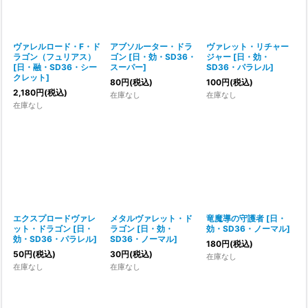
ヴァレルロード・F・ド
アブソルーター・ドラ
ヴァレット・リチャー
ラゴン（フュリアス）
ゴン
[
日・効・SD36・
ジャー
[
日・効・
[
日・融・SD36・シー
スーパー
]
SD36・パラレル
]
クレット
]
80
円
(税込)
100
円
(税込)
2,180
円
(税込)
在庫なし
在庫なし
在庫なし
エクスプロードヴァレ
メタルヴァレット・ド
竜魔導の守護者
[
日・
ット・ドラゴン
[
日・
ラゴン
[
日・効・
効・SD36・ノーマル
]
効・SD36・パラレル
]
SD36・ノーマル
]
180
円
(税込)
50
円
(税込)
30
円
(税込)
在庫なし
在庫なし
在庫なし