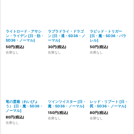
ライトロード・アサシ
ラブラドライ・ドラゴ
ラピッド・トリガー
ン・ライデン
[
日・効・
ン
[
日・通・SD36・ノ
[
日・魔・SD36・パラ
SD36・ノーマル
]
ーマル
]
レル
]
50
円
(税込)
30
円
(税込)
50
円
(税込)
在庫なし
在庫なし
在庫なし
竜の霊廟（れいびょ
ツインツイスター
[
日・
レッド・リブート
[
日・
う）
[
日・魔・SD36・
魔・SD36・ノーマル
]
罠・SD36・ノーマル
]
ノーマル
]
150
円
(税込)
80
円
(税込)
80
円
(税込)
在庫なし
在庫なし
在庫なし