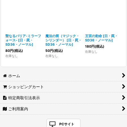
聖なるバリア-ミラーフ
魔法の筒（マジック・
王宮の勅命
[
日・罠・
ォース-
[
日・罠・
シリンダー）
[
日・罠・
SD36・ノーマル
]
SD36・ノーマル
]
SD36・ノーマル
]
180
円
(税込)
80
円
(税込)
50
円
(税込)
在庫なし
在庫なし
在庫なし
ホーム
ショッピングカート
特定商取引法表示
ご利用案内
PCサイト