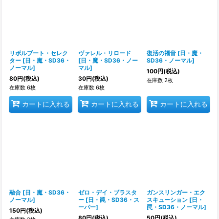
リボルブート・セレク
ヴァレル・リロード
復活の福音
[
日・魔・
ター
[
日・魔・SD36・
[
日・魔・SD36・ノー
SD36・ノーマル
]
ノーマル
]
マル
]
100
円
(税込)
80
円
(税込)
30
円
(税込)
在庫数 2枚
在庫数 6枚
在庫数 6枚
カートに入れる
カートに入れる
カートに入れる
融合
[
日・魔・SD36・
ゼロ・デイ・ブラスタ
ガンスリンガー・エク
ノーマル
]
ー
[
日・罠・SD36・ス
スキューション
[
日・
ーパー
]
罠・SD36・ノーマル
]
150
円
(税込)
80
円
(税込)
50
円
(税込)