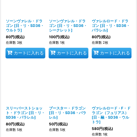
並び順
:
絞り込む
ソーンヴァレル・ドラ
ソーンヴァレル・ドラ
ヴァレルロード・ドラ
ゴン
[
日・リ・SD36・
ゴン
[
日・リ・SD36・
ゴン
[
日・リ・SD36・
ウルトラ
]
シークレット
]
パラレル
]
80
円
(税込)
100
円
(税込)
80
円
(税込)
在庫数 3枚
在庫数 1枚
在庫数 2枚
カートに入れる
カートに入れる
カートに入れる
スリーバーストショッ
ブースター・ドラゴン
ヴァレルロード・F・ド
ト・ドラゴン
[
日・リ・
[
日・リ・SD36・パラ
ラゴン（フュリアス）
SD36・パラレル
]
レル
]
[
日・融・SD36・ウル
トラ
]
80
円
(税込)
50
円
(税込)
580
円
(税込)
在庫数 5枚
在庫数 5枚
在庫数 1枚