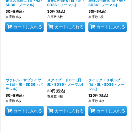
創世の竜騎士
[
日・効・
霊廟の守護者
[
日・効・
星杯の守護竜
[
日・効・
SD36・ノーマル
]
SD36・ノーマル
]
SD36・ノーマル
]
30
円
(税込)
30
円
(税込)
50
円
(税込)
在庫数 5枚
在庫数 5枚
在庫数 1枚
カートに入れる
カートに入れる
カートに入れる
ヴァレル・サプライヤ
スクイブ・ドロー
[
日・
クイック・リボルブ
ー
[
日・魔・SD36・パ
魔・SD36・ノーマル
]
[
日・魔・SD36・ノー
ラレル
]
マル
]
30
円
(税込)
80
円
(税込)
120
円
(税込)
在庫数 4枚
在庫数 6枚
在庫数 4枚
カートに入れる
カートに入れる
カートに入れる