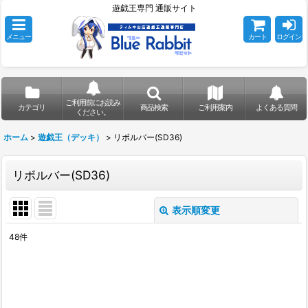
遊戯王専門 通販サイト
メニュー
カート
ログイン
ご利用前にお読み
カテゴリ
商品検索
ご利用案内
よくある質問
ください。
ホーム
>
遊戯王（デッキ）
>
リボルバー(SD36)
リボルバー(SD36)
表示順変更
閉じる
48
件
表示数
:
在庫あり