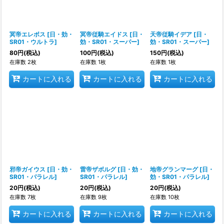
並び順
:
絞り込む
冥帝エレボス
[
日・効・
冥帝従騎エイドス
[
日・
天帝従騎イデア
[
日・
SR01・ウルトラ
]
効・SR01・スーパー
]
効・SR01・スーパー
]
80
円
(税込)
100
円
(税込)
150
円
(税込)
在庫数 2枚
在庫数 1枚
在庫数 1枚
カートに入れる
カートに入れる
カートに入れる
邪帝ガイウス
[
日・効・
雷帝ザボルグ
[
日・効・
地帝グランマーグ
[
日・
SR01・パラレル
]
SR01・パラレル
]
効・SR01・パラレル
]
20
円
(税込)
20
円
(税込)
20
円
(税込)
在庫数 7枚
在庫数 9枚
在庫数 10枚
カートに入れる
カートに入れる
カートに入れる