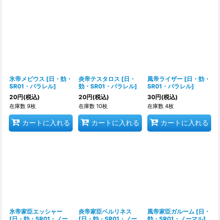
氷帝メビウス
[
日・効・
炎帝テスタロス
[
日・
風帝ライザー
[
日・効・
SR01・パラレル
]
効・SR01・パラレル
]
SR01・パラレル
]
20
円
(税込)
20
円
(税込)
30
円
(税込)
在庫数 9枚
在庫数 10枚
在庫数 4枚
カートに入れる
カートに入れる
カートに入れる
氷帝家臣エッシャー
炎帝家臣ベルリネス
風帝家臣ガルーム
[
日・
[
日・効・SR01・ノー
[
日・効・SR01・ノー
効・SR01・ノーマル
]