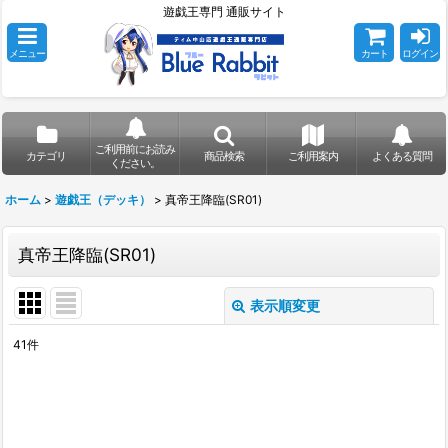
遊戯王専門 通販サイト
メニュー
カート
ログイン
ご利用前にお読み
カテゴリ
商品検索
ご利用案内
よくある質問
ください。
ホーム
>
遊戯王（デッキ）
>
真帝王降臨(SR01)
真帝王降臨(SR01)
表示順変更
閉じる
41
件
表示数
:
在庫あり