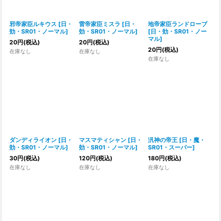
邪帝家臣ルキウス
[
日・
雷帝家臣ミスラ
[
日・
地帝家臣ランドローブ
効・SR01・ノーマル
]
効・SR01・ノーマル
]
[
日・効・SR01・ノー
マル
]
20
円
(税込)
20
円
(税込)
20
円
(税込)
在庫なし
在庫なし
在庫なし
ダンディライオン
[
日・
マスマティシャン
[
日・
汎神の帝王
[
日・魔・
効・SR01・ノーマル
]
効・SR01・ノーマル
]
SR01・スーパー
]
30
円
(税込)
120
円
(税込)
180
円
(税込)
在庫なし
在庫なし
在庫なし