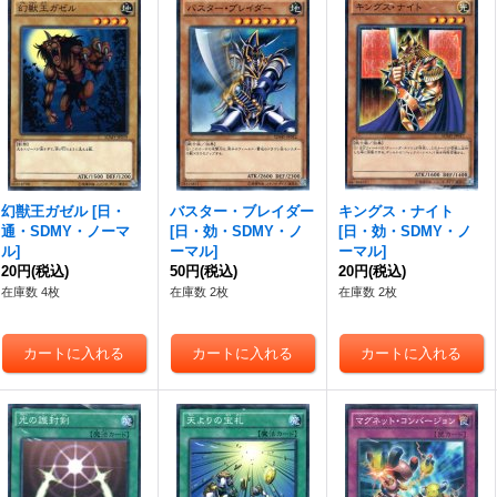
幻獣王ガゼル
[
日・
バスター・ブレイダー
キングス・ナイト
通・SDMY・ノーマ
[
日・効・SDMY・ノ
[
日・効・SDMY・ノ
ル
]
ーマル
]
ーマル
]
20円
(税込)
50円
(税込)
20円
(税込)
在庫数 4枚
在庫数 2枚
在庫数 2枚