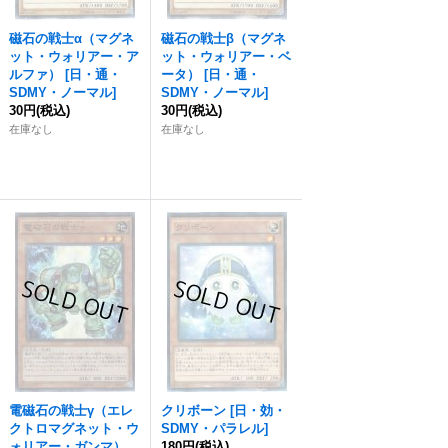
磁石の戦士α（マグネ
磁石の戦士β（マグネ
ット・ウォリアー・ア
ット・ウォリアー・ベ
ルファ）
[
日・通・
ータ）
[
日・通・
SDMY・ノーマル
]
SDMY・ノーマル
]
30円
(税込)
30円
(税込)
在庫なし
在庫なし
電磁石の戦士γ（エレ
クリボーン
[
日・効・
クトロマグネット・ウ
SDMY・パラレル
]
ォリアー・ガンマ）
180円
(税込)