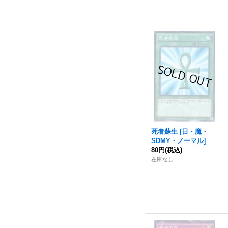
死者蘇生
[
日・魔・
SDMY・ノーマル
]
80円
(税込)
在庫なし