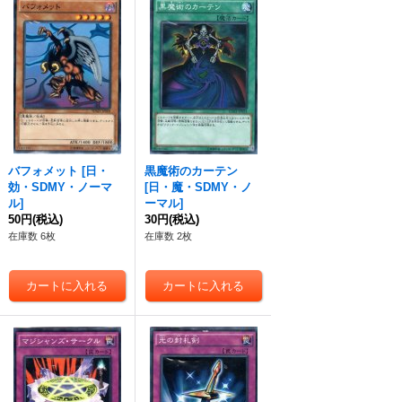
バフォメット
[
日・
黒魔術のカーテン
効・SDMY・ノーマ
[
日・魔・SDMY・ノ
ル
]
ーマル
]
50円
(税込)
30円
(税込)
在庫数 6枚
在庫数 2枚