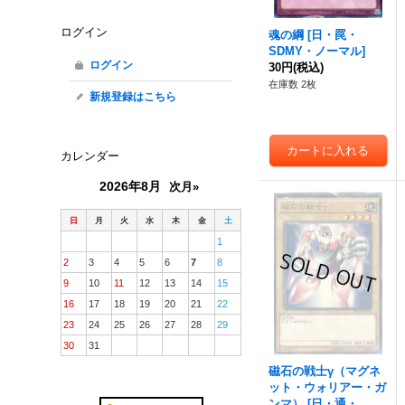
ログイン
魂の綱
[
日・罠・
SDMY・ノーマル
]
ログイン
30円
(税込)
在庫数 2枚
新規登録はこちら
カレンダー
2026年8月
次月»
日
月
火
水
木
金
土
1
2
3
4
5
6
7
8
9
10
11
12
13
14
15
16
17
18
19
20
21
22
23
24
25
26
27
28
29
30
31
磁石の戦士γ（マグネ
ット・ウォリアー・ガ
ンマ）
[
日・通・