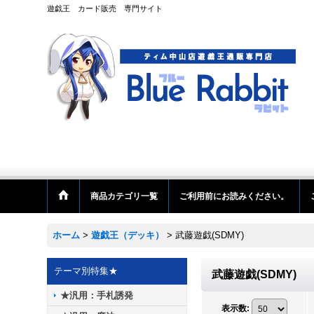
遊戯王 カード販売 専門サイト
商品カテゴリ一覧
ご利用前にお読みください。
ホーム
>
遊戯王（デッキ）
>
武藤遊戯(SDMY)
テーマ別特集★
武藤遊戯(SDMY)
★汎用：手札誘発
表示数
: