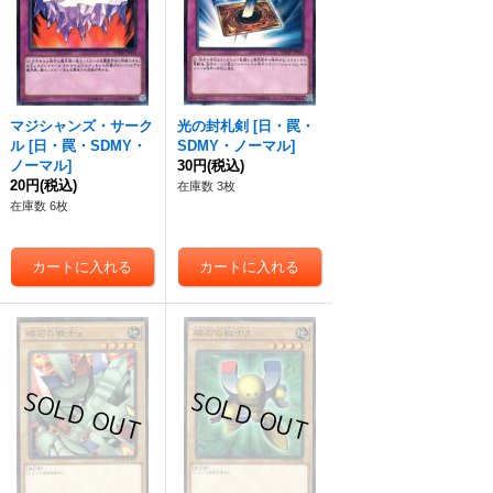
マジシャンズ・サーク
光の封札剣
[
日・罠・
ル
[
日・罠・SDMY・
SDMY・ノーマル
]
ノーマル
]
30円
(税込)
20円
(税込)
在庫数 3枚
在庫数 6枚