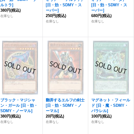
ルトラ
]
[
日・効・SDMY・ス
[
日・効・SDMY・ス
380円
(税込)
ーパー
]
ーパー
]
250円
(税込)
680円
(税込)
在庫なし
在庫なし
在庫なし
ブラック・マジシャ
翻弄するエルフの剣士
マグネット・フィール
ン・ガール
[
日・効・
[
日・効・SDMY・ノ
ド
[
日・魔・SDMY・
SDMY・ノーマル
]
ーマル
]
パラレル
]
380円
(税込)
20円
(税込)
100円
(税込)
在庫なし
在庫なし
在庫なし