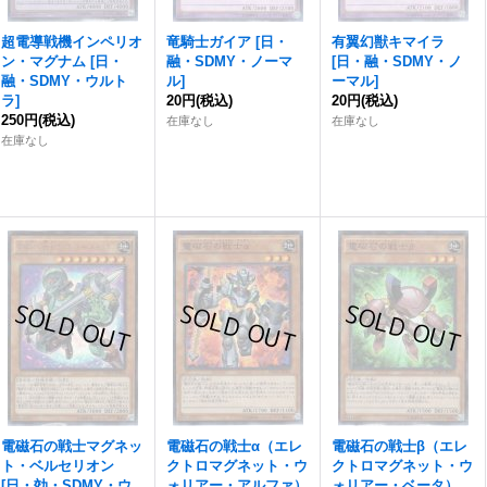
超電導戦機インペリオ
竜騎士ガイア
[
日・
有翼幻獣キマイラ
ン・マグナム
[
日・
融・SDMY・ノーマ
[
日・融・SDMY・ノ
融・SDMY・ウルト
ル
]
ーマル
]
ラ
]
20円
(税込)
20円
(税込)
250円
(税込)
在庫なし
在庫なし
在庫なし
電磁石の戦士マグネッ
電磁石の戦士α（エレ
電磁石の戦士β（エレ
ト・ベルセリオン
クトロマグネット・ウ
クトロマグネット・ウ
[
日・効・SDMY・ウ
ォリアー・アルファ）
ォリアー・ベータ）