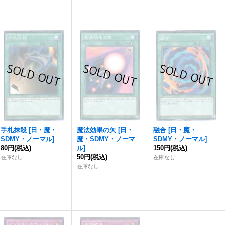
手札抹殺
[
日・魔・
魔法効果の矢
[
日・
融合
[
日・魔・
SDMY・ノーマル
]
魔・SDMY・ノーマ
SDMY・ノーマル
]
80円
(税込)
ル
]
150円
(税込)
50円
(税込)
在庫なし
在庫なし
在庫なし