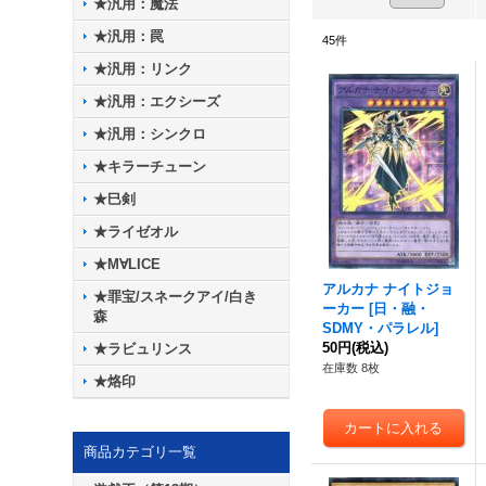
★汎用：魔法
★汎用：罠
45
件
★汎用：リンク
★汎用：エクシーズ
★汎用：シンクロ
★キラーチューン
★巳剣
★ライゼオル
★M∀LICE
アルカナ ナイトジョ
★罪宝/スネークアイ/白き
ーカー
[
日・融・
森
SDMY・パラレル
]
50円
(税込)
★ラビュリンス
在庫数 8枚
★烙印
商品カテゴリ一覧