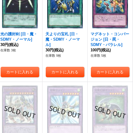
光の護封剣
[
日・魔・
天よりの宝札
[
日・
マグネット・コンバー
SDMY・ノーマル
]
魔・SDMY・ノーマ
ジョン
[
日・罠・
30円
(税込)
ル
]
SDMY・パラレル
]
30円
(税込)
100円
(税込)
在庫数 3枚
在庫数 9枚
在庫数 5枚