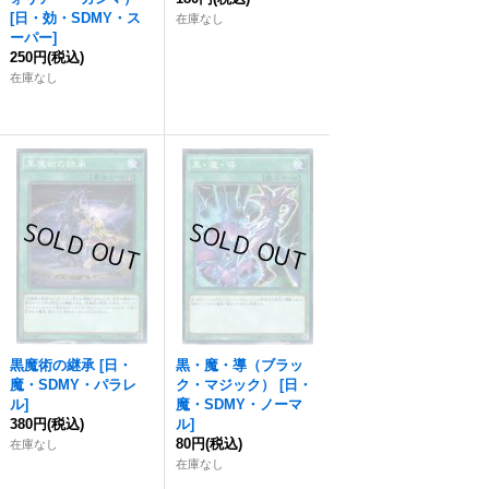
[
日・効・SDMY・ス
在庫なし
ーパー
]
250円
(税込)
在庫なし
黒魔術の継承
[
日・
黒・魔・導（ブラッ
魔・SDMY・パラレ
ク・マジック）
[
日・
ル
]
魔・SDMY・ノーマ
380円
(税込)
ル
]
80円
(税込)
在庫なし
在庫なし