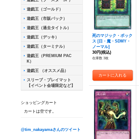
遊戯王（ゴールド）
遊戯王（市販パック）
遊戯王（過去タイトル）
死のマジック・ボック
遊戯王（デッキ）
ス
[
日・魔・SDMY・
遊戯王（ターミナル）
ノーマル
]
30円
(税込)
遊戯王（PREMIUM PAC
在庫数 3枚
K）
遊戯王 （オススメ品）
スリーブ・プレイマット
【イベント会場限定など】
ショッピングカート
カートは空です。
@tim_nakayamaさんのツイート