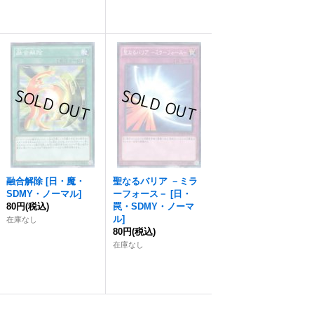
融合解除
[
日・魔・
聖なるバリア －ミラ
SDMY・ノーマル
]
ーフォース－
[
日・
80円
(税込)
罠・SDMY・ノーマ
ル
]
在庫なし
80円
(税込)
在庫なし