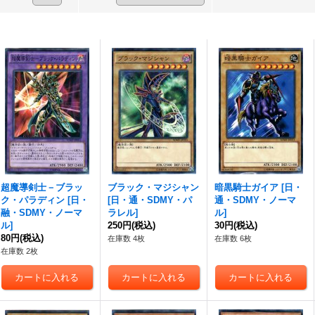
超魔導剣士－ブラッ
ブラック・マジシャン
暗黒騎士ガイア
[
日・
ク・パラディン
[
日・
[
日・通・SDMY・パ
通・SDMY・ノーマ
融・SDMY・ノーマ
ラレル
]
ル
]
ル
]
250円
(税込)
30円
(税込)
80円
(税込)
在庫数 4枚
在庫数 6枚
在庫数 2枚