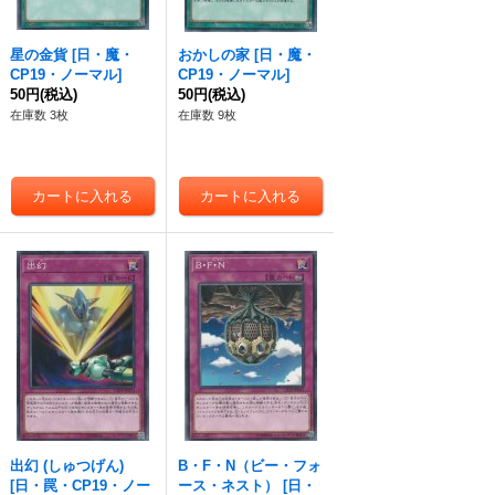
星の金貨
[
日・魔・
おかしの家
[
日・魔・
CP19・ノーマル
]
CP19・ノーマル
]
50円
(税込)
50円
(税込)
在庫数 3枚
在庫数 9枚
出幻 (しゅつげん)
B・F・N（ビー・フォ
[
日・罠・CP19・ノー
ース・ネスト）
[
日・