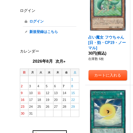
ログイン
ログイン
新規登録はこちら
占い魔女 フウちゃん
[
日・効・CP19・ノー
マル
]
カレンダー
30円
(税込)
在庫数 6枚
2026年8月
次月»
日
月
火
水
木
金
土
1
2
3
4
5
6
7
8
9
10
11
12
13
14
15
16
17
18
19
20
21
22
23
24
25
26
27
28
29
30
31