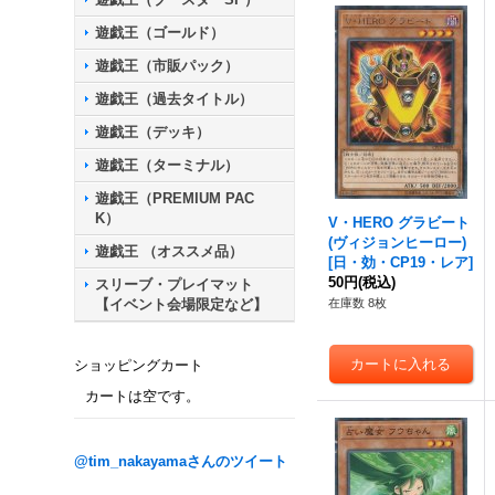
遊戯王（ゴールド）
遊戯王（市販パック）
遊戯王（過去タイトル）
遊戯王（デッキ）
遊戯王（ターミナル）
遊戯王（PREMIUM PAC
K）
V・HERO グラビート
(ヴィジョンヒーロー)
遊戯王 （オススメ品）
[
日・効・CP19・レア
]
50円
(税込)
スリーブ・プレイマット
【イベント会場限定など】
在庫数 8枚
ショッピングカート
カートは空です。
@tim_nakayamaさんのツイート