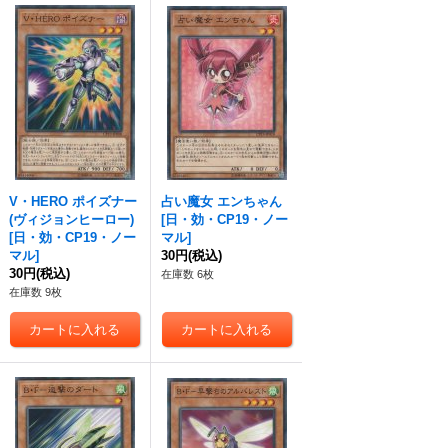
V・HERO ポイズナー
占い魔女 エンちゃん
(ヴィジョンヒーロー)
[
日・効・CP19・ノー
[
日・効・CP19・ノー
マル
]
マル
]
30円
(税込)
30円
(税込)
在庫数 6枚
在庫数 9枚