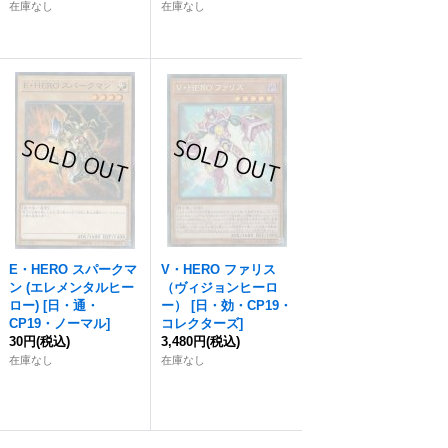
在庫なし
在庫なし
E・HERO スパークマ
V・HERO ファリス
ン (エレメンタルヒー
（ヴィジョンヒーロ
ロー)
[
日・通・
ー）
[
日・効・CP19・
CP19・ノーマル
]
コレクターズ
]
30円
(税込)
3,480円
(税込)
在庫なし
在庫なし