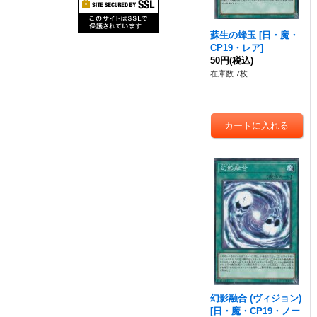
蘇生の蜂玉
[
日・魔・
CP19・レア
]
50円
(税込)
在庫数 7枚
幻影融合 (ヴィジョン)
[
日・魔・CP19・ノー