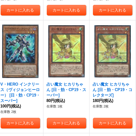
V・HERO インクリー
占い魔女 ヒカリちゃ
占い魔女 ヒカリちゃ
ス（ヴィジョンヒーロ
ん
[
日・効・CP19・ス
ん
[
日・効・CP19・コ
ー）
[
日・効・CP19・
ーパー
]
レクターズ
]
スーパー
]
80円
(税込)
180円
(税込)
100円
(税込)
在庫数 1枚
在庫数 2枚
在庫数 2枚