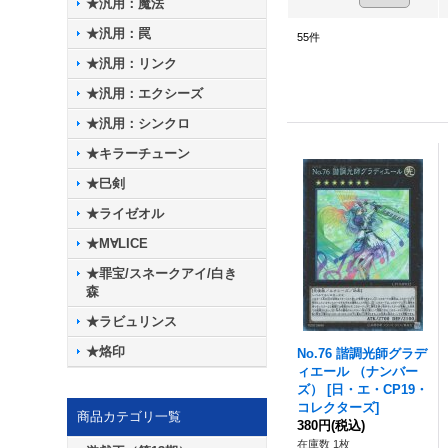
★汎用：魔法
★汎用：罠
55
件
★汎用：リンク
★汎用：エクシーズ
★汎用：シンクロ
★キラーチューン
★巳剣
★ライゼオル
★M∀LICE
★罪宝/スネークアイ/白き
森
★ラビュリンス
★烙印
No.76 諧調光師グラデ
ィエール （ナンバー
ズ）
[
日・エ・CP19・
コレクターズ
]
商品カテゴリ一覧
380円
(税込)
在庫数 1枚