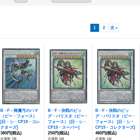
1
2
次
»
B・F－降魔弓のハマ
B・F－決戦のビッ
B・F－決戦のビッ
（ビー・フォース）
グ・バリスタ（ビー・
グ・バリスタ（ビー・
[
日・シ・CP19・コレ
フォース）
[
日・シ・
フォース）
[
日・シ・
クターズ
]
CP19・スーパー
]
CP19・コレクターズ
]
380円
(税込)
250円
(税込)
480円
(税込)
在庫数 7枚
在庫数 5枚
在庫数 1枚