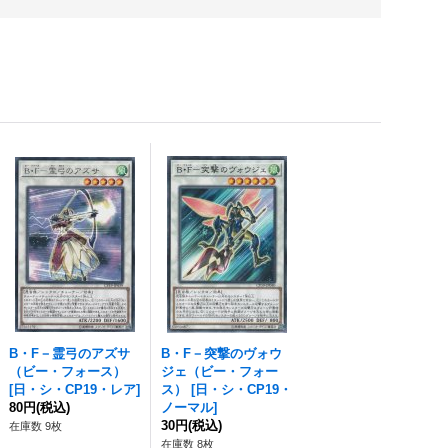
B・F－霊弓のアズサ
B・F－突撃のヴォウ
（ビー・フォース）
ジェ（ビー・フォー
[
日・シ・CP19・レア
]
ス）
[
日・シ・CP19・
80円
(税込)
ノーマル
]
30円
(税込)
在庫数 9枚
在庫数 8枚