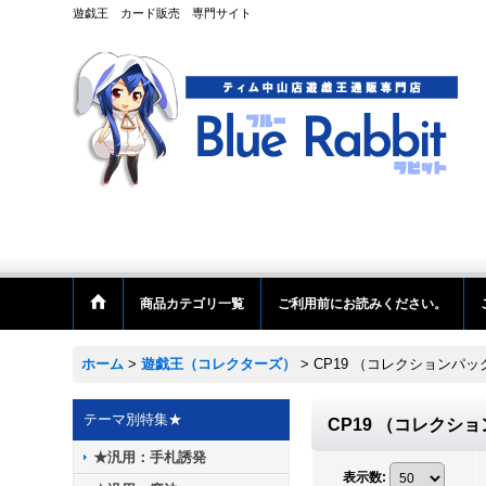
遊戯王 カード販売 専門サイト
商品カテゴリ一覧
ご利用前にお読みください。
ホーム
>
遊戯王（コレクターズ）
>
CP19 （コレクションパ
テーマ別特集★
CP19 （コレクシ
★汎用：手札誘発
表示数
: