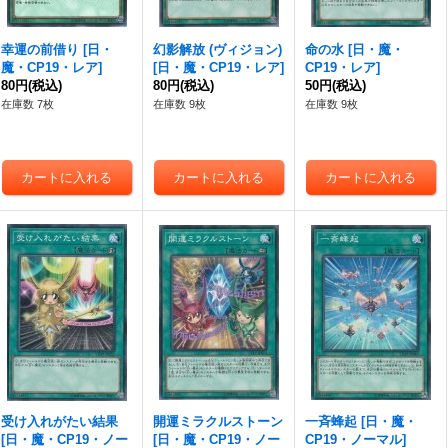
幸運の前借り
[
日・
幻影解放 (ヴィジョン)
命の水
[
日・魔・
魔・CP19・レア
]
[
日・魔・CP19・レア
]
CP19・レア
]
80円
(税込)
80円
(税込)
50円
(税込)
在庫数 7枚
在庫数 9枚
在庫数 9枚
受け入れがたい結果
開運ミラクルストーン
一斉蜂起
[
日・魔・
[
日・魔・CP19・ノー
[
日・魔・CP19・ノー
CP19・ノーマル
]