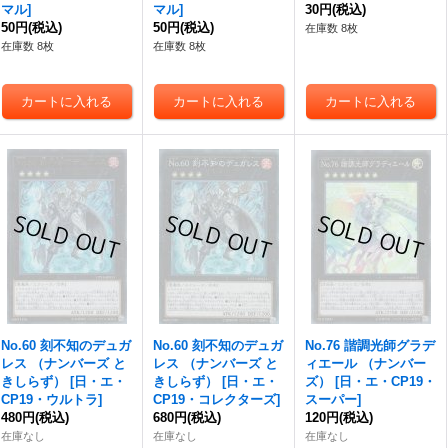
マル
]
マル
]
30円
(税込)
50円
(税込)
50円
(税込)
在庫数 8枚
在庫数 8枚
在庫数 8枚
No.60 刻不知のデュガ
No.60 刻不知のデュガ
No.76 諧調光師グラデ
レス （ナンバーズ と
レス （ナンバーズ と
ィエール （ナンバー
きしらず）
[
日・エ・
きしらず）
[
日・エ・
ズ）
[
日・エ・CP19・
CP19・ウルトラ
]
CP19・コレクターズ
]
スーパー
]
480円
(税込)
680円
(税込)
120円
(税込)
在庫なし
在庫なし
在庫なし