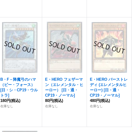
B・F－降魔弓のハマ
E・HERO フェザーマ
E・HERO バーストレ
（ビー・フォース）
ン（エレメンタル・ヒ
ディ (エレメンタルヒ
[
日・シ・CP19・ウル
ーロー）
[
日・通・
ーロー)
[
日・通・
トラ
]
CP19・ノーマル
]
CP19・ノーマル
]
180円
(税込)
80円
(税込)
480円
(税込)
在庫なし
在庫なし
在庫なし