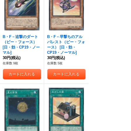
B・F－追撃のダート
B・F－早撃ちのアル
（ビー・フォース）
バレスト（ビー・フォ
[
日・効・CP19・ノー
ース）
[
日・効・
マル
]
CP19・ノーマル
]
30円
(税込)
30円
(税込)
在庫数 9枚
在庫数 5枚