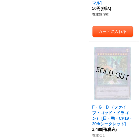
マル
]
50円
(税込)
在庫数 9枚
F・G・D （ファイ
ブ・ゴッド・ドラゴ
ン）
[
日・融・CP19・
20thシークレット
]
3,480円
(税込)
在庫なし