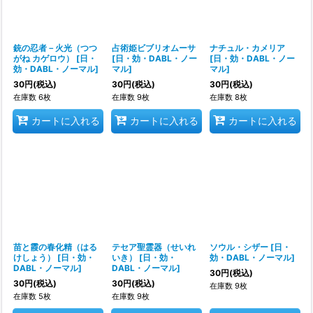
銃の忍者－火光（つつ
占術姫ビブリオムーサ
ナチュル・カメリア
がね カゲロウ）
[
日・
[
日・効・DABL・ノー
[
日・効・DABL・ノー
効・DABL・ノーマル
]
マル
]
マル
]
30
円
(税込)
30
円
(税込)
30
円
(税込)
在庫数 6枚
在庫数 9枚
在庫数 8枚
カートに入れる
カートに入れる
カートに入れる
苗と霞の春化精（はる
テセア聖霊器（せいれ
ソウル・シザー
[
日・
けしょう）
[
日・効・
いき）
[
日・効・
効・DABL・ノーマル
]
DABL・ノーマル
]
DABL・ノーマル
]
30
円
(税込)
30
円
(税込)
30
円
(税込)
在庫数 9枚
在庫数 5枚
在庫数 9枚