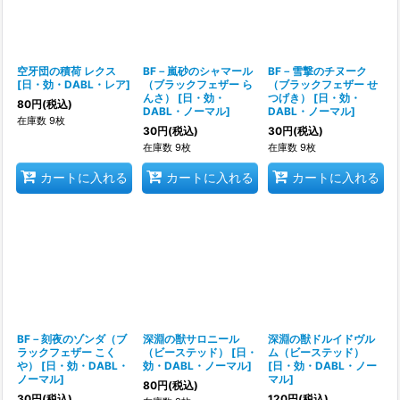
空牙団の積荷 レクス
BF－嵐砂のシャマール
BF－雪撃のチヌーク
[
日・効・DABL・レア
]
（ブラックフェザー ら
（ブラックフェザー せ
んさ）
[
日・効・
つげき）
[
日・効・
80
円
(税込)
DABL・ノーマル
]
DABL・ノーマル
]
在庫数 9枚
30
円
(税込)
30
円
(税込)
在庫数 9枚
在庫数 9枚
カートに入れる
カートに入れる
カートに入れる
BF－刻夜のゾンダ（ブ
深淵の獣サロニール
深淵の獣ドルイドヴル
ラックフェザー こく
（ビーステッド）
[
日・
ム（ビーステッド）
や）
[
日・効・DABL・
効・DABL・ノーマル
]
[
日・効・DABL・ノー
ノーマル
]
マル
]
80
円
(税込)
30
円
(税込)
120
円
(税込)