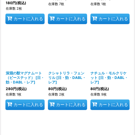
180
円
(税込)
在庫数 7枚
在庫数 1枚
在庫数 2枚
カートに入れる
カートに入れる
カートに入れる
深淵の獣マグナムート
クシャトリラ・フェン
ナチュル・モルクリケ
（ビーステッド）
[
日・
リル
[
日・効・DABL・
ット
[
日・効・DABL・
効・DABL・レア
]
レア
]
レア
]
280
円
(税込)
80
円
(税込)
80
円
(税込)
在庫数 1枚
在庫数 2枚
在庫数 9枚
カートに入れる
カートに入れる
カートに入れる