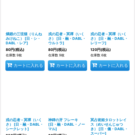
燐廻の三弦猫（りんね
戎の忍者－冥禪（いく
戎の忍者－冥禪（いく
みけねこ）
[
日・シ・
さ）
[
日・融・DABL・
さ）
[
日・融・DABL・
DABL・レア
]
ウルトラ
]
レリーフ
]
80
円
(税込)
80
円
(税込)
120
円
(税込)
在庫数 9枚
在庫数 9枚
在庫数 6枚
カートに入れる
カートに入れる
カートに入れる
戎の忍者－冥禪（いく
神碑の牙 フレーキ
冥占術姫タロットレイ
さ）
[
日・融・DABL・
[
日・融・DABL・ノー
ス（めいせんじゅつ
シークレット
]
マル
]
き）
[
日・儀・DABL・
スーパー
]