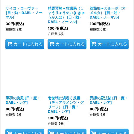
サイコ・ローヴァー
精霊冥騎－急還馬（し
沈黙狼－カルーポ（オ
[
日・効・DABL・ノー
ょうりょうめいき きゅ
メルタ）
[
日・効・
マル
]
うかんば）
[
日・効・
DABL・ノーマル
]
DABL・ノーマル
]
30
円
(税込)
100
円
(税込)
100
円
(税込)
在庫数 9枚
在庫数 6枚
在庫数 7枚
カートに入れる
カートに入れる
カートに入れる
黒羽の旋風
[
日・魔・
壱世壊に渦巻く反響
異譚の忍法帖
[
日・魔・
DABL・レア
]
（ティアラメンツ・グ
DABL・レア
]
リーフ）
[
日・魔・
80
円
(税込)
80
円
(税込)
DABL・レア
]
在庫数 9枚
在庫数 6枚
100
円
(税込)
在庫数 9枚
カートに入れる
カートに入れる
カートに入れる