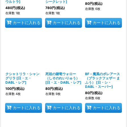
ウルトラ
]
シークレット
]
80
円
(税込)
480
円
(税込)
780
円
(税込)
在庫数 6枚
在庫数 1枚
在庫数 1枚
カートに入れる
カートに入れる
カートに入れる
クシャトリラ・シャン
死祖の隷竜ウォロー
BF－魔風のボレアース
グリラ
[
日・エ・
（しそのれいりゅう）
（ブラックフェザー ま
DABL・レア
]
[
日・エ・DABL・レア
]
ふう）
[
日・シ・
DABL・スーパー
]
100
円
(税込)
80
円
(税込)
80
円
(税込)
在庫数 4枚
在庫数 9枚
在庫数 6枚
カートに入れる
カートに入れる
カートに入れる