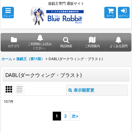
遊戯王専門 通販サイト
メニュー
カート
ログイン
ご利用前にお読み
カテゴリ
商品検索
ご利用案内
よくある質問
ください。
ホーム
>
遊戯王（第11期）
>
DABL(ダークウィング・ブラスト)
DABL(ダークウィング・ブラスト)
表示順変更
閉じる
107
件
表示数
:
1
2
次
»
在庫あり