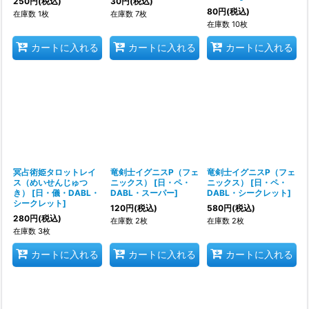
250
円
(税込)
30
円
(税込)
80
円
(税込)
在庫数 1枚
在庫数 7枚
在庫数 10枚
カートに入れる
カートに入れる
カートに入れる
冥占術姫タロットレイ
竜剣士イグニスP（フェ
竜剣士イグニスP（フェ
ス（めいせんじゅつ
ニックス）
[
日・ペ・
ニックス）
[
日・ペ・
き）
[
日・儀・DABL・
DABL・スーパー
]
DABL・シークレット
]
シークレット
]
120
円
(税込)
580
円
(税込)
280
円
(税込)
在庫数 2枚
在庫数 2枚
在庫数 3枚
カートに入れる
カートに入れる
カートに入れる