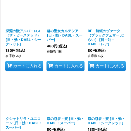
深淵の獣アルバ・ロス
赫の聖女カルテシア
BF－無頼のヴァータ
（ザ・ビーステッド）
[
日・効・DABL・スー
（ブラックフェザー ぶ
[
日・効・DABL・シー
パー
]
らい）
[
日・効・
クレット
]
DABL・レア
]
480
円
(税込)
180
円
(税込)
80
円
(税込)
在庫数 1枚
在庫数 3枚
在庫数 9枚
カートに入れる
カートに入れる
カートに入れる
クシャトリラ・ユニコ
蟲の忍者－蜜
[
日・効・
蟲の忍者－蜜
[
日・効・
ーン
[
日・効・DABL・
DABL・スーパー
]
DABL・シークレット
]
スーパー
]
80
円
(税込)
180
円
(税込)