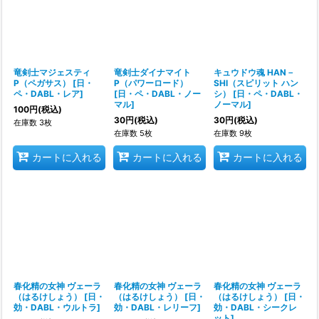
竜剣士マジェスティ
竜剣士ダイナマイト
キュウドウ魂 HAN－
P（ペガサス）
[
日・
P（パワーロード）
SHI（スピリット ハン
ペ・DABL・レア
]
[
日・ペ・DABL・ノー
シ）
[
日・ペ・DABL・
マル
]
ノーマル
]
100
円
(税込)
30
円
(税込)
30
円
(税込)
在庫数 3枚
在庫数 5枚
在庫数 9枚
カートに入れる
カートに入れる
カートに入れる
春化精の女神 ヴェーラ
春化精の女神 ヴェーラ
春化精の女神 ヴェーラ
（はるけしょう）
[
日・
（はるけしょう）
[
日・
（はるけしょう）
[
日・
効・DABL・ウルトラ
]
効・DABL・レリーフ
]
効・DABL・シークレ
ット
]