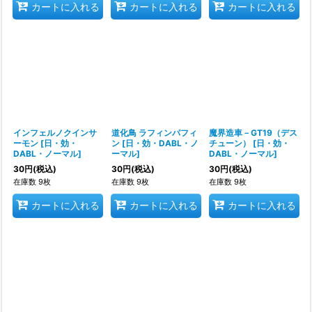
カートに入れる
カートに入れる
カートに入れる
インフェルノクインサ
道化鳥 ラフィンパフィ
魔界造車－GT19（デス
ーモン
[
日・効・
ン
[
日・効・DABL・ノ
チューン）
[
日・効・
DABL・ノーマル
]
ーマル
]
DABL・ノーマル
]
30
円
(税込)
30
円
(税込)
30
円
(税込)
在庫数 9枚
在庫数 9枚
在庫数 9枚
カートに入れる
カートに入れる
カートに入れる