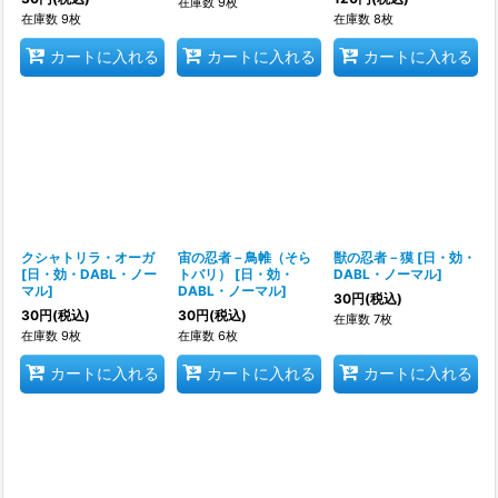
在庫数 9枚
在庫数 9枚
在庫数 8枚
カートに入れる
カートに入れる
カートに入れる
クシャトリラ・オーガ
宙の忍者－鳥帷（そら
獣の忍者－獏
[
日・効・
[
日・効・DABL・ノー
トバリ）
[
日・効・
DABL・ノーマル
]
マル
]
DABL・ノーマル
]
30
円
(税込)
30
円
(税込)
30
円
(税込)
在庫数 7枚
在庫数 9枚
在庫数 6枚
カートに入れる
カートに入れる
カートに入れる