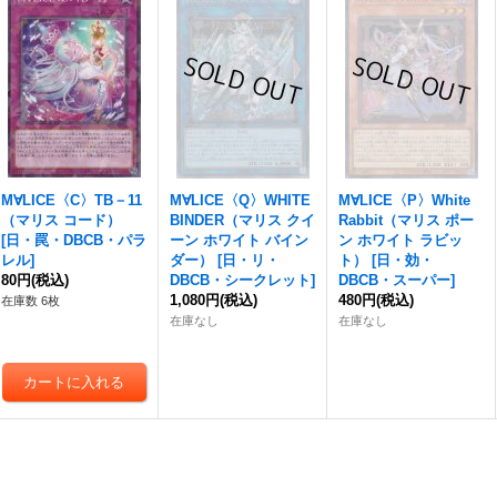
M∀LICE〈C〉TB－11
M∀LICE〈Q〉WHITE
M∀LICE〈P〉White
（マリス コード）
BINDER（マリス クイ
Rabbit（マリス ポー
[
日・罠・DBCB・パラ
ーン ホワイト バイン
ン ホワイト ラビッ
レル
]
ダー）
[
日・リ・
ト）
[
日・効・
80円
(税込)
DBCB・シークレット
]
DBCB・スーパー
]
1,080円
(税込)
480円
(税込)
在庫数 6枚
在庫なし
在庫なし