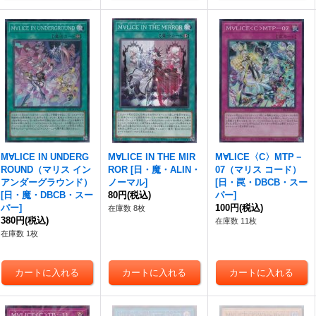
M∀LICE IN UNDERG
M∀LICE IN THE MIR
M∀LICE〈C〉MTP－
ROUND（マリス イン
ROR
[
日・魔・ALIN・
07（マリス コード）
アンダーグラウンド）
ノーマル
]
[
日・罠・DBCB・スー
[
日・魔・DBCB・スー
80円
(税込)
パー
]
パー
]
100円
(税込)
在庫数 8枚
380円
(税込)
在庫数 11枚
在庫数 1枚