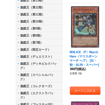
遊戯王（第13期）
遊戯王（第12期）
遊戯王（第11期）
遊戯王（第10期）
遊戯王（第9期）
遊戯王（第8期）
遊戯王（第7期）
遊戯王（限定カード）
M∀LICE〈P〉March
Hare（マリスポーン
遊戯王（デュエリスト）
マーチ ヘア）
[
日・
遊戯王（デッキビルドパッ
効・ALIN・スーパー
]
ク）
380円
(税込)
在庫数 3枚
遊戯王（スペシャルパッ
ク）
遊戯王（コレクターズ）
遊戯王（エクストラパッ
ク）
遊戯王（ブースターSP）