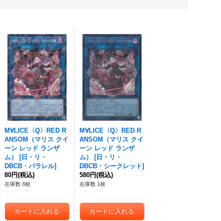
M∀LICE〈Q〉RED R
M∀LICE〈Q〉RED R
ANSOM（マリス クイ
ANSOM（マリス クイ
ーン レッド ランザ
ーン レッド ランザ
ム）
[
日・リ・
ム）
[
日・リ・
DBCB・パラレル
]
DBCB・シークレット
]
80円
(税込)
580円
(税込)
在庫数 8枚
在庫数 1枚