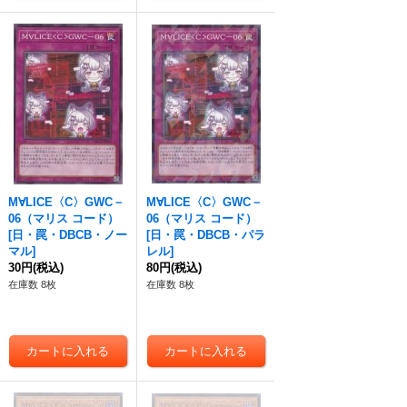
M∀LICE〈C〉GWC－
M∀LICE〈C〉GWC－
06（マリス コード）
06（マリス コード）
[
日・罠・DBCB・ノー
[
日・罠・DBCB・パラ
マル
]
レル
]
30円
(税込)
80円
(税込)
在庫数 8枚
在庫数 8枚