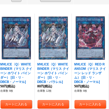
M∀LICE〈Q〉WHITE
M∀LICE〈Q〉WHITE
M∀LICE〈Q〉RED R
BINDER（マリス クイ
BINDER（マリス クイ
ANSOM（マリス クイ
ーン ホワイト バイン
ーン ホワイト バイン
ーン レッド ランザ
ダー）
[
日・リ・
ダー）
[
日・リ・
ム）
[
日・リ・
DBCB・ノーマル
]
DBCB・パラレル
]
DBCB・ノーマル
]
50円
(税込)
80円
(税込)
50円
(税込)
在庫数 9枚
在庫数 12枚
在庫数 9枚