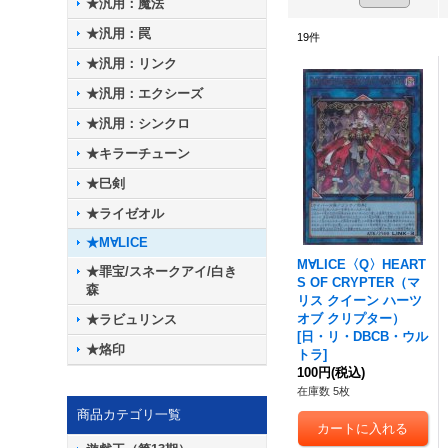
★汎用：魔法
★汎用：罠
19
件
★汎用：リンク
★汎用：エクシーズ
★汎用：シンクロ
★キラーチューン
★巳剣
★ライゼオル
★M∀LICE
M∀LICE〈Q〉HEART
★罪宝/スネークアイ/白き
S OF CRYPTER（マ
森
リス クイーン ハーツ
オブ クリプター）
★ラビュリンス
[
日・リ・DBCB・ウル
★烙印
トラ
]
100円
(税込)
在庫数 5枚
商品カテゴリ一覧