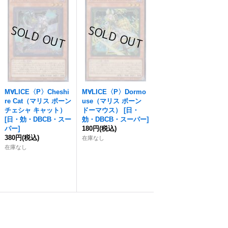
M∀LICE〈P〉Cheshi
M∀LICE〈P〉Dormo
re Cat（マリス ポーン
use（マリス ポーン
チェシャ キャット）
ドーマウス）
[
日・
[
日・効・DBCB・スー
効・DBCB・スーパー
]
パー
]
180円
(税込)
380円
(税込)
在庫なし
在庫なし