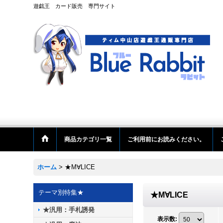
遊戯王 カード販売 専門サイト
商品カテゴリ一覧
ご利用前にお読みください。
ホーム
>
★M∀LICE
テーマ別特集★
★M∀LICE
★汎用：手札誘発
表示数
: