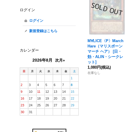
ログイン
ログイン
新規登録はこちら
M∀LICE〈P〉March
Hare（マリスポーン
カレンダー
マーチ ヘア）
[
日・
効・ALIN・シークレ
2026年8月
次月»
ット
]
1,080円
(税込)
日
月
火
水
木
金
土
在庫なし
1
2
3
4
5
6
7
8
9
10
11
12
13
14
15
16
17
18
19
20
21
22
23
24
25
26
27
28
29
30
31