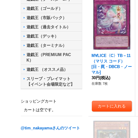
遊戯王（ゴールド）
遊戯王（市販パック）
遊戯王（過去タイトル）
遊戯王（デッキ）
遊戯王（ターミナル）
遊戯王（PREMIUM PAC
M∀LICE〈C〉TB－11
K）
（マリス コード）
[
日・罠・DBCB・ノー
遊戯王 （オススメ品）
マル
]
30円
(税込)
スリーブ・プレイマット
在庫数 7枚
【イベント会場限定など】
ショッピングカート
カートは空です。
@tim_nakayamaさんのツイート