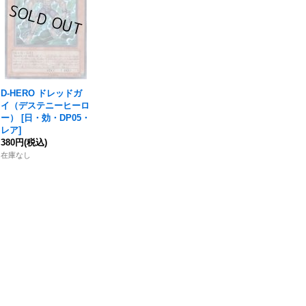
D‐HERO ドレッドガ
イ（デステニーヒーロ
ー）
[
日・効・DP05・
レア
]
380円
(税込)
在庫なし