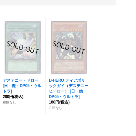
デステニー・ドロー
D‐HERO ディアボリ
[
日・魔・DP05・ウル
ックガイ（デステニー
トラ
]
ヒーロー）
[
日・効・
280円
(税込)
DP05・ウルトラ
]
180円
(税込)
在庫なし
在庫なし