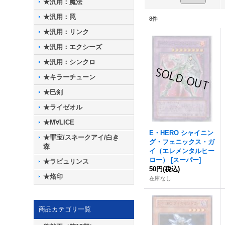
★汎用：魔法
★汎用：罠
8
件
★汎用：リンク
★汎用：エクシーズ
★汎用：シンクロ
★キラーチューン
★巳剣
★ライゼオル
★M∀LICE
E・HERO シャイニン
★罪宝/スネークアイ/白き
グ・フェニックス・ガ
森
イ（エレメンタルヒー
ロー）
[
スーパー
]
★ラビュリンス
50円
(税込)
★烙印
在庫なし
商品カテゴリ一覧