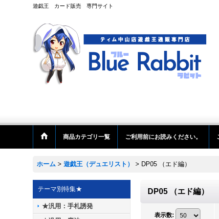
遊戯王 カード販売 専門サイト
商品カテゴリ一覧
ご利用前にお読みください。
ホーム
>
遊戯王（デュエリスト）
>
DP05 （エド編）
テーマ別特集★
DP05 （エド編）
★汎用：手札誘発
表示数
: