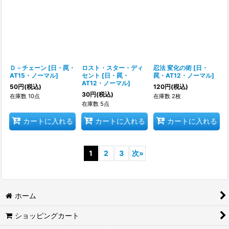
Ｄ－チェーン
[
日・罠・
ロスト・スター・ディ
忍法 変化の術
[
日・
AT15・ノーマル
]
セント
[
日・罠・
罠・AT12・ノーマル
]
AT12・ノーマル
]
50
円
(税込)
120
円
(税込)
30
円
(税込)
在庫数 10点
在庫数 2枚
在庫数 5点
カートに入れる
カートに入れる
カートに入れる
1
2
3
次
»
ホーム
ショッピングカート