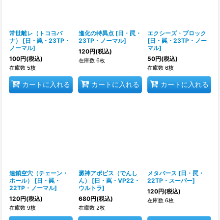
常世離レ（トコヨバ
進化の特異点
[
日・罠・
エクシーズ・ブロック
ナ）
[
日・罠・23TP・
23TP・ノーマル
]
[
日・罠・23TP・ノー
ノーマル
]
マル
]
120
円
(税込)
100
円
(税込)
50
円
(税込)
在庫数 6枚
在庫数 5枚
在庫数 6枚
カートに入れる
カートに入れる
カートに入れる
連鎖空穴（チェーン・
澱神アポピス（でんし
メタバース
[
日・罠・
ホール）
[
日・罠・
ん）
[
日・罠・VP22・
22TP・スーパー
]
22TP・ノーマル
]
ウルトラ
]
120
円
(税込)
120
円
(税込)
680
円
(税込)
在庫数 6枚
在庫数 9枚
在庫数 2枚