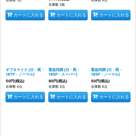
在庫数 2枚
カートに入れる
カートに入れる
カートに入れる
ギブ＆テイク
[
日・罠・
緊急同調
[
日・罠・
緊急同調
[
日・罠・
18TP・ノーマル
]
18SP・スーパー
]
18SP・ノーマル
]
50
円
(税込)
80
円
(税込)
50
円
(税込)
在庫数 4点
在庫数 3点
在庫数 6点
カートに入れる
カートに入れる
カートに入れる