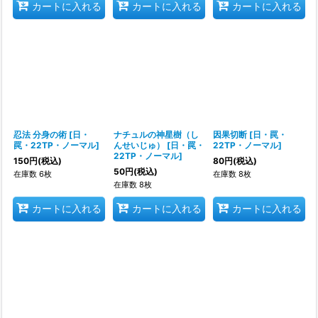
カートに入れる
カートに入れる
カートに入れる
忍法 分身の術
[
日・
ナチュルの神星樹（し
因果切断
[
日・罠・
罠・22TP・ノーマル
]
んせいじゅ）
[
日・罠・
22TP・ノーマル
]
22TP・ノーマル
]
150
円
(税込)
80
円
(税込)
50
円
(税込)
在庫数 6枚
在庫数 8枚
在庫数 8枚
カートに入れる
カートに入れる
カートに入れる