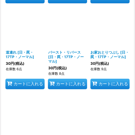
道連れ
[
日・罠・
バースト・リバース
お家おとりつぶし
[
日・
17TP・ノーマル
]
[
日・罠・17TP・ノー
罠・17TP・ノーマル
]
マル
]
30
円
(税込)
30
円
(税込)
30
円
(税込)
在庫数 6点
在庫数 9点
在庫数 8点
カートに入れる
カートに入れる
カートに入れる