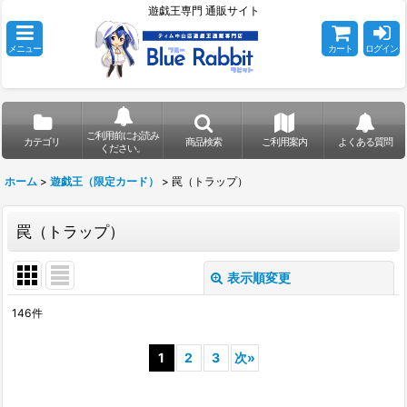
遊戯王専門 通販サイト
メニュー
カート
ログイン
ご利用前にお読み
カテゴリ
商品検索
ご利用案内
よくある質問
ください。
ホーム
>
遊戯王（限定カード）
>
罠（トラップ）
罠（トラップ）
表示順変更
閉じる
146
件
表示数
:
1
2
3
次
»
在庫あり