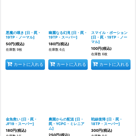
悪魔の嘆き
[
日・罠・
幽麗なる幻滝
[
日・罠・
スマイル・ポーション
19TP・ノーマル
]
19TP・スーパー
]
[
日・罠・19TP・ノー
マル
]
50
円
(税込)
180
円
(税込)
100
円
(税込)
在庫数 9枚
在庫数 6点
在庫数 6枚
カートに入れる
カートに入れる
カートに入れる
金魚救い
[
日・罠・
農園からの配送
[
日・
戦線復帰
[
日・罠・
JF19・スーパー
]
罠・YCPC・ミレニア
18TP・スーパー
]
ム
]
180
円
(税込)
300
円
(税込)
250
円
(税込)
在庫数 1点
在庫数 9点