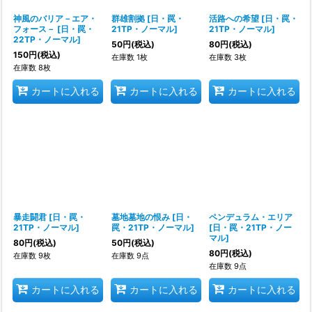
神風のバリア－エア・
群雄割拠
[
日・罠・
活路への希望
[
日・罠・
フォース－
[
日・罠・
21TP・ノーマル
]
21TP・ノーマル
]
22TP・ノーマル
]
50
円
(税込)
80
円
(税込)
150
円
(税込)
在庫数 1枚
在庫数 3枚
在庫数 8枚
カートに入れる
カートに入れる
カートに入れる
暴走闘君
[
日・罠・
墓地墓地の恨み
[
日・
ペンデュラム・エリア
21TP・ノーマル
]
罠・21TP・ノーマル
]
[
日・罠・21TP・ノー
マル
]
80
円
(税込)
50
円
(税込)
80
円
(税込)
在庫数 9枚
在庫数 9点
在庫数 9点
カートに入れる
カートに入れる
カートに入れる