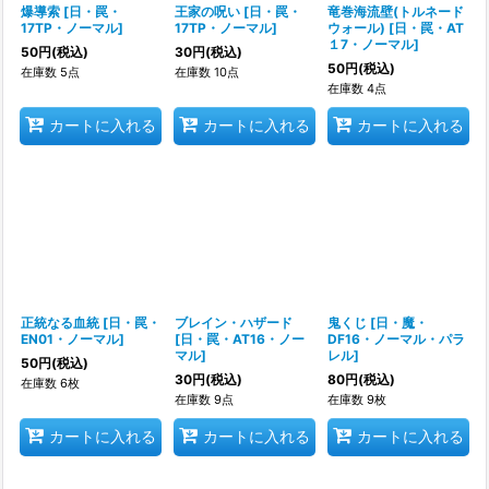
爆導索
[
日・罠・
王家の呪い
[
日・罠・
竜巻海流壁(トルネード
17TP・ノーマル
]
17TP・ノーマル
]
ウォール)
[
日・罠・AT
１7・ノーマル
]
50
円
(税込)
30
円
(税込)
50
円
(税込)
在庫数 5点
在庫数 10点
在庫数 4点
カートに入れる
カートに入れる
カートに入れる
正統なる血統
[
日・罠・
ブレイン・ハザード
鬼くじ
[
日・魔・
EN01・ノーマル
]
[
日・罠・AT16・ノー
DF16・ノーマル・パラ
マル
]
レル
]
50
円
(税込)
30
円
(税込)
80
円
(税込)
在庫数 6枚
在庫数 9点
在庫数 9枚
カートに入れる
カートに入れる
カートに入れる