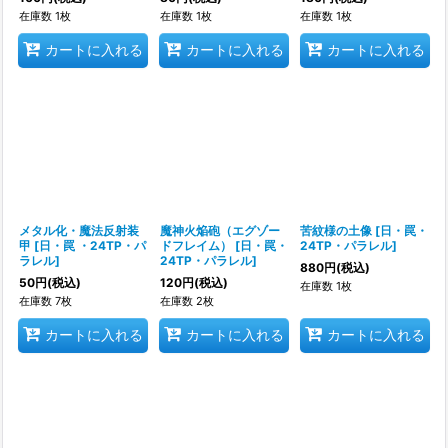
在庫数 1枚
在庫数 1枚
在庫数 1枚
カートに入れる
カートに入れる
カートに入れる
メタル化・魔法反射装
魔神火焔砲（エグゾー
苦紋様の土像
[
日・罠・
甲
[
日・罠 ・24TP・パ
ドフレイム）
[
日・罠・
24TP・パラレル
]
ラレル
]
24TP・パラレル
]
880
円
(税込)
50
円
(税込)
120
円
(税込)
在庫数 1枚
在庫数 7枚
在庫数 2枚
カートに入れる
カートに入れる
カートに入れる