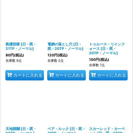
救護部隊
[
日・罠・
電網の落とし穴
[
日・
トゥルース・リインフ
21TP・ノーマル
]
罠・20TP・ノーマル
]
ォース
[
日・罠・
20TP・ノーマル
]
80
円
(税込)
120
円
(税込)
100
円
(税込)
在庫数 9点
在庫数 2点
在庫数 7点
カートに入れる
カートに入れる
カートに入れる
天地開闢
[
日・罠・
ペア・ルック
[
日・罠・
スカーレッド・カーペ