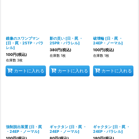
並び順
:
絞り込む
鏡像のスワンプマン
影の災い
[
日・罠 ・
破壊輪
[
日・罠 ・
[
日・罠・25TP・パラ
25PR・パラレル
]
24EP・ノーマル
]
レル
]
380
円
(税込)
100
円
(税込)
100
円
(税込)
在庫数 1枚
在庫数 1枚
在庫数 3枚
カートに入れる
カートに入れる
カートに入れる
強制脱出装置
[
日・罠
ギャクタン
[
日・罠 ・
ギャクタン
[
日・罠 ・
・24EP・ノーマル
]
24EP・ノーマル
]
24EP・パラレル
]
100
円
(税込)
80
円
(税込)
180
円
(税込)