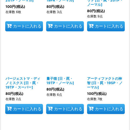
20TP・ノーマル
]
19PR・ノーマル
]
ット
[
日・罠・20TP・
ノーマル
]
100
円
(税込)
80
円
(税込)
80
円
(税込)
在庫数 6枚
在庫数 3点
在庫数 9点
カートに入れる
カートに入れる
カートに入れる
バージェストマ・ディ
量子猫
[
日・罠・
アーティファクトの神
ノミスクス
[
日・罠・
19TP・ノーマル
]
智
[
日・罠・19SP・ノ
19TP・スーパー
]
ーマル
]
80
円
(税込)
80
円
(税込)
100
円
(税込)
在庫数 6点
在庫数 2点
在庫数 7枚
カートに入れる
カートに入れる
カートに入れる