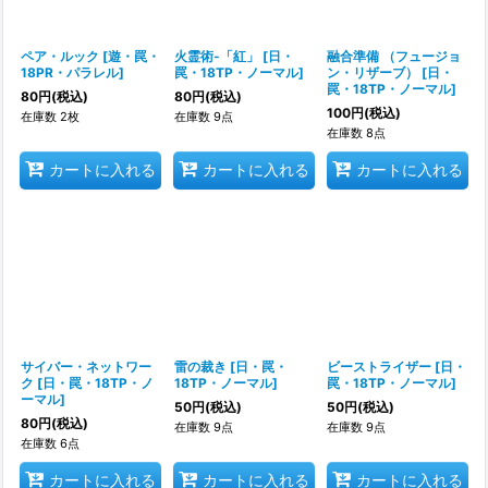
ペア・ルック
[
遊・罠・
火霊術-「紅」
[
日・
融合準備 （フュージョ
18PR・パラレル
]
罠・18TP・ノーマル
]
ン・リザーブ）
[
日・
罠・18TP・ノーマル
]
80
円
(税込)
80
円
(税込)
100
円
(税込)
在庫数 2枚
在庫数 9点
在庫数 8点
カートに入れる
カートに入れる
カートに入れる
サイバー・ネットワー
雷の裁き
[
日・罠・
ビーストライザー
[
日・
ク
[
日・罠・18TP・ノ
18TP・ノーマル
]
罠・18TP・ノーマル
]
ーマル
]
50
円
(税込)
50
円
(税込)
80
円
(税込)
在庫数 9点
在庫数 9点
在庫数 6点
カートに入れる
カートに入れる
カートに入れる