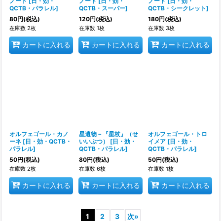
ノート
[
日・効・
ノート
[
日・効・
ノート
[
日・効・
QCTB・パラレル
]
QCTB・スーパー
]
QCTB・シークレット
]
80
円
(税込)
120
円
(税込)
180
円
(税込)
在庫数 2枚
在庫数 1枚
在庫数 3枚
カートに入れる
カートに入れる
カートに入れる
オルフェゴール・カノ
星遺物－『星杖』（せ
オルフェゴール・トロ
ーネ
[
日・効・QCTB・
いいぶつ）
[
日・効・
イメア
[
日・効・
パラレル
]
QCTB・パラレル
]
QCTB・パラレル
]
50
円
(税込)
80
円
(税込)
50
円
(税込)
在庫数 2枚
在庫数 6枚
在庫数 1枚
カートに入れる
カートに入れる
カートに入れる
1
2
3
次
»