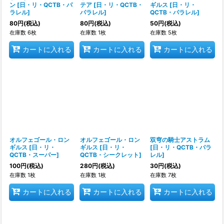
ン
[
日・リ・QCTB・パ
テア
[
日・リ・QCTB・
ギルス
[
日・リ・
ラレル
]
パラレル
]
QCTB・パラレル
]
80
円
(税込)
80
円
(税込)
50
円
(税込)
在庫数 6枚
在庫数 1枚
在庫数 5枚
カートに入れる
カートに入れる
カートに入れる
オルフェゴール・ロン
オルフェゴール・ロン
双穹の騎士アストラム
ギルス
[
日・リ・
ギルス
[
日・リ・
[
日・リ・QCTB・パラ
QCTB・スーパー
]
QCTB・シークレット
]
レル
]
100
円
(税込)
280
円
(税込)
30
円
(税込)
在庫数 1枚
在庫数 1枚
在庫数 7枚
カートに入れる
カートに入れる
カートに入れる