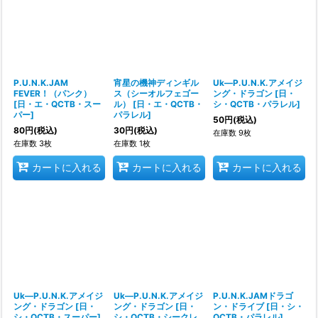
P.U.N.K.JAM
宵星の機神ディンギル
Uk―P.U.N.K.アメイジ
FEVER！（パンク）
ス（シーオルフェゴー
ング・ドラゴン
[
日・
[
日・エ・QCTB・スー
ル）
[
日・エ・QCTB・
シ・QCTB・パラレル
]
パー
]
パラレル
]
50
円
(税込)
80
円
(税込)
30
円
(税込)
在庫数 9枚
在庫数 3枚
在庫数 1枚
カートに入れる
カートに入れる
カートに入れる
Uk―P.U.N.K.アメイジ
Uk―P.U.N.K.アメイジ
P.U.N.K.JAMドラゴ
ング・ドラゴン
[
日・
ング・ドラゴン
[
日・
ン・ドライブ
[
日・シ・
シ・QCTB・スーパー
]
シ・QCTB・シークレ
QCTB・パラレル
]