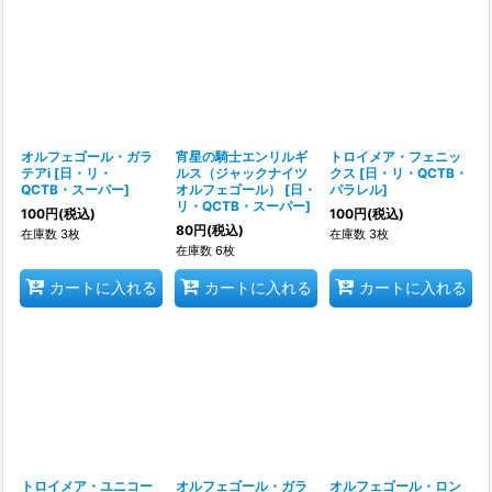
並び順
:
絞り込む
オルフェゴール・ガラ
宵星の騎士エンリルギ
トロイメア・フェニッ
テアi
[
日・リ・
ルス（ジャックナイツ
クス
[
日・リ・QCTB・
QCTB・スーパー
]
オルフェゴール）
[
日・
パラレル
]
リ・QCTB・スーパー
]
100
円
(税込)
100
円
(税込)
80
円
(税込)
在庫数 3枚
在庫数 3枚
在庫数 6枚
カートに入れる
カートに入れる
カートに入れる
トロイメア・ユニコー
オルフェゴール・ガラ
オルフェゴール・ロン