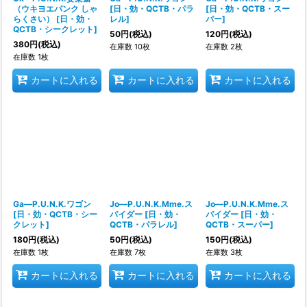
（ウキヨエパンク しゃ
[
日・効・QCTB・パラ
[
日・効・QCTB・スー
らくさい）
[
日・効・
レル
]
パー
]
QCTB・シークレット
]
50
円
(税込)
120
円
(税込)
380
円
(税込)
在庫数 10枚
在庫数 2枚
在庫数 1枚
カートに入れる
カートに入れる
カートに入れる
Ga―P.U.N.K.ワゴン
Jo―P.U.N.K.Mme.ス
Jo―P.U.N.K.Mme.ス
[
日・効・QCTB・シー
パイダー
[
日・効・
パイダー
[
日・効・
クレット
]
QCTB・パラレル
]
QCTB・スーパー
]
180
円
(税込)
50
円
(税込)
150
円
(税込)
在庫数 1枚
在庫数 7枚
在庫数 3枚
カートに入れる
カートに入れる
カートに入れる