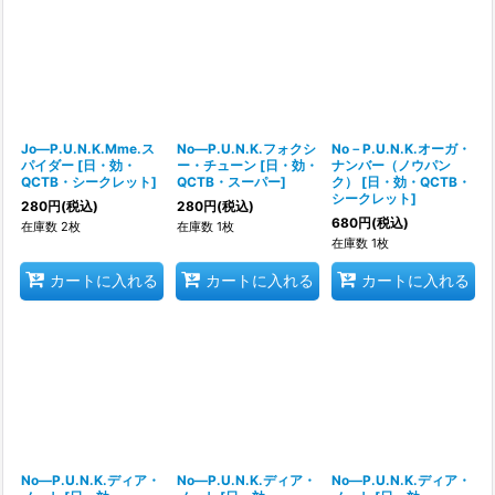
Jo―P.U.N.K.Mme.ス
No―P.U.N.K.フォクシ
No－P.U.N.K.オーガ・
パイダー
[
日・効・
ー・チューン
[
日・効・
ナンバー（ノウパン
QCTB・シークレット
]
QCTB・スーパー
]
ク）
[
日・効・QCTB・
シークレット
]
280
円
(税込)
280
円
(税込)
680
円
(税込)
在庫数 2枚
在庫数 1枚
在庫数 1枚
カートに入れる
カートに入れる
カートに入れる
No―P.U.N.K.ディア・
No―P.U.N.K.ディア・
No―P.U.N.K.ディア・