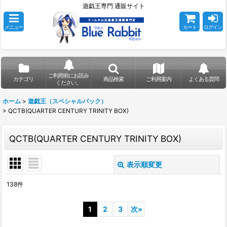
遊戯王専門 通販サイト
メニュー
カート
ログイン
ご利用前にお読み
カテゴリ
商品検索
ご利用案内
よくある質問
ください。
ホーム
>
遊戯王（スペシャルパック）
>
QCTB(QUARTER CENTURY TRINITY BOX)
QCTB(QUARTER CENTURY TRINITY BOX)
表示順変更
閉じる
138
件
表示数
:
1
2
3
次
»
在庫あり