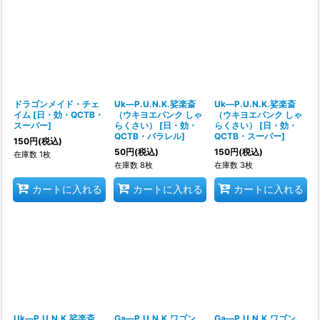
ドラゴンメイド・チェ
Uk―P.U.N.K.娑楽斎
Uk―P.U.N.K.娑楽斎
イム
[
日・効・QCTB・
（ウキヨエパンク しゃ
（ウキヨエパンク しゃ
スーパー
]
らくさい）
[
日・効・
らくさい）
[
日・効・
QCTB・パラレル
]
QCTB・スーパー
]
150
円
(税込)
50
円
(税込)
150
円
(税込)
在庫数 1枚
在庫数 8枚
在庫数 3枚
カートに入れる
カートに入れる
カートに入れる
Uk―P.U.N.K.娑楽斎
Ga―P.U.N.K.ワゴン
Ga―P.U.N.K.ワゴン