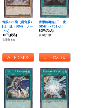
青眼の白龍（雲背景）
青眼龍轟臨
[
日・魔・
[
日・通・SD47・ノー
SD47・パラレル
]
マル
]
80円
(税込)
30円
(税込)
在庫数 5枚
在庫数 8枚