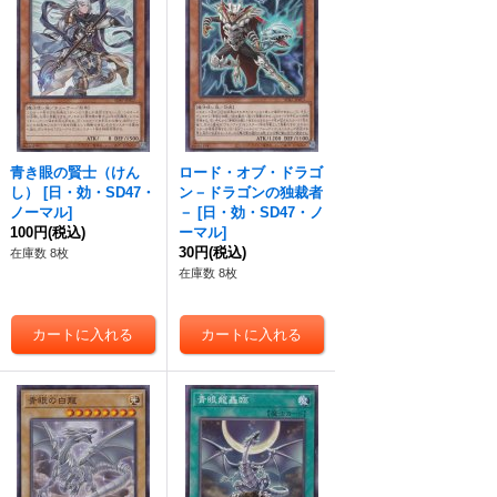
青き眼の賢士（けん
ロード・オブ・ドラゴ
し）
[
日・効・SD47・
ン－ドラゴンの独裁者
ノーマル
]
－
[
日・効・SD47・ノ
100円
(税込)
ーマル
]
30円
(税込)
在庫数 8枚
在庫数 8枚