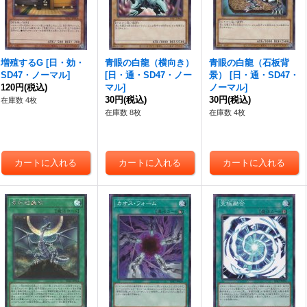
増殖するG
[
日・効・
青眼の白龍（横向き）
青眼の白龍（石板背
SD47・ノーマル
]
[
日・通・SD47・ノー
景）
[
日・通・SD47・
120円
(税込)
マル
]
ノーマル
]
30円
(税込)
30円
(税込)
在庫数 4枚
在庫数 8枚
在庫数 4枚