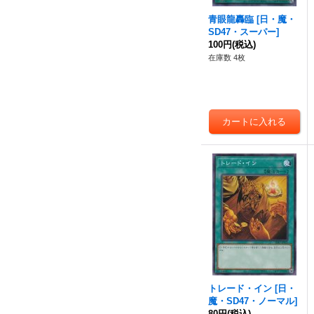
青眼龍轟臨
[
日・魔・
SD47・スーパー
]
100円
(税込)
在庫数 4枚
トレード・イン
[
日・
魔・SD47・ノーマル
]
80円
(税込)