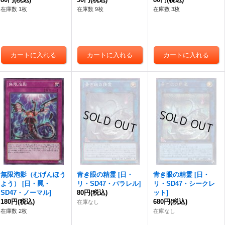
在庫数 1枚
在庫数 9枚
在庫数 3枚
無限泡影（むげんほう
青き眼の精霊
[
日・
青き眼の精霊
[
日・
よう）
[
日・罠・
リ・SD47・パラレル
]
リ・SD47・シークレ
SD47・ノーマル
]
80円
(税込)
ット
]
180円
(税込)
680円
(税込)
在庫なし
在庫数 2枚
在庫なし