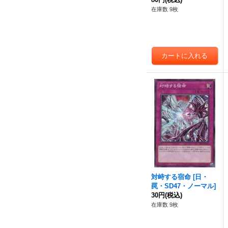
在庫数 9枚
対峙する宿命
[
日・
罠・SD47・ノーマル
]
30円
(税込)
在庫数 9枚