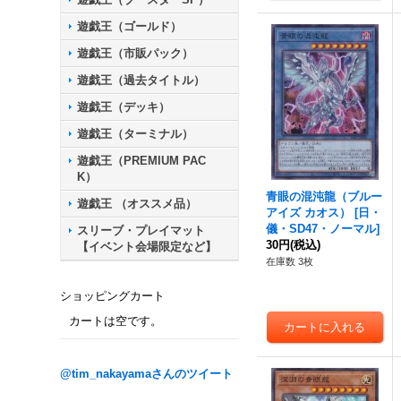
遊戯王（ゴールド）
遊戯王（市販パック）
遊戯王（過去タイトル）
遊戯王（デッキ）
遊戯王（ターミナル）
遊戯王（PREMIUM PAC
K）
青眼の混沌龍（ブルー
遊戯王 （オススメ品）
アイズ カオス）
[
日・
儀・SD47・ノーマル
]
スリーブ・プレイマット
30円
(税込)
【イベント会場限定など】
在庫数 3枚
ショッピングカート
カートは空です。
@tim_nakayamaさんのツイート