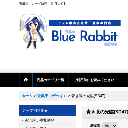
遊戯王 カード販売 専門サイト
商品カテゴリ一覧
ご利用前にお読みください。
ホーム
>
遊戯王（デッキ）
>
青き眼の光臨(SD47)
テーマ別特集★
青き眼の光臨(SD47
★汎用：手札誘発
表示数
: