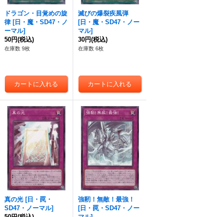
ドラゴン・目覚めの旋
滅びの爆裂疾風弾
律
[
日・魔・SD47・ノ
[
日・魔・SD47・ノー
ーマル
]
マル
]
50円
(税込)
30円
(税込)
在庫数 9枚
在庫数 6枚
真の光
[
日・罠・
強靭！無敵！最強！
SD47・ノーマル
]
[
日・罠・SD47・ノー
50円
(税込)
マル
]