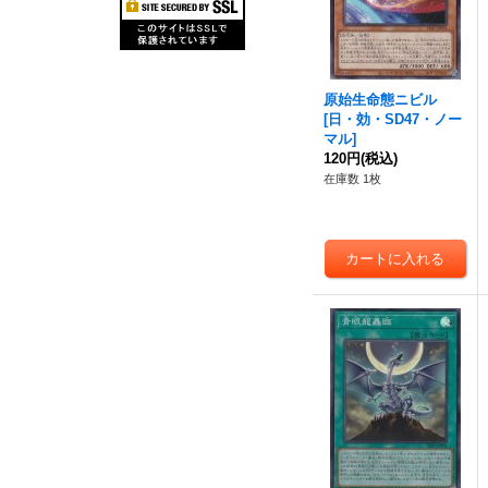
原始生命態ニビル
[
日・効・SD47・ノー
マル
]
120円
(税込)
在庫数 1枚