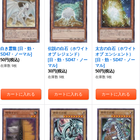
白き霊龍
[
日・効・
伝説の白石（ホワイト
太古の白石（ホワイト
SD47・ノーマル
]
オブ レジェンド）
オブ エンシェント）
50円
(税込)
[
日・効・SD47・ノー
[
日・効・SD47・ノー
マル
]
マル
]
在庫数 9枚
30円
(税込)
50円
(税込)
在庫数 9枚
在庫数 9枚