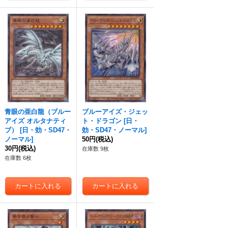
青眼の亜白龍（ブルー
ブルーアイズ・ジェッ
アイズ オルタナティ
ト・ドラゴン
[
日・
ブ）
[
日・効・SD47・
効・SD47・ノーマル
]
ノーマル
]
50円
(税込)
30円
(税込)
在庫数 9枚
在庫数 6枚