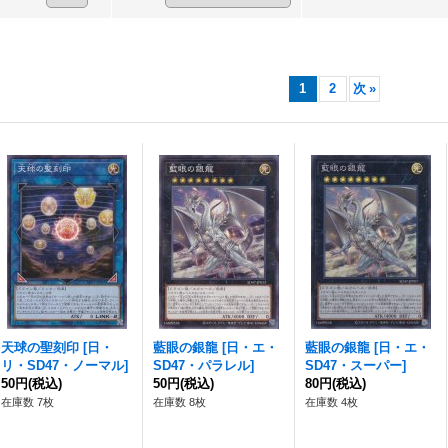
1
2
次
»
天球の聖刻印
[
日・
藍眼の銀龍
[
日・エ・
藍眼の銀龍
[
日・エ・
リ・SD47・ノーマル
]
SD47・パラレル
]
SD47・スーパー
]
50円
(税込)
50円
(税込)
80円
(税込)
在庫数 7枚
在庫数 8枚
在庫数 4枚