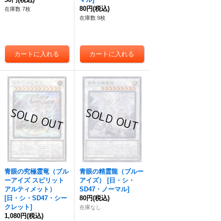
80円
(税込)
在庫数 7枚
在庫数 9枚
青眼の究極霊竜（ブル
青眼の精霊龍（ブルー
ーアイズ スピリット
アイズ）
[
日・シ・
アルティメット）
SD47・ノーマル
]
[
日・シ・SD47・シー
80円
(税込)
クレット
]
在庫なし
1,080円
(税込)