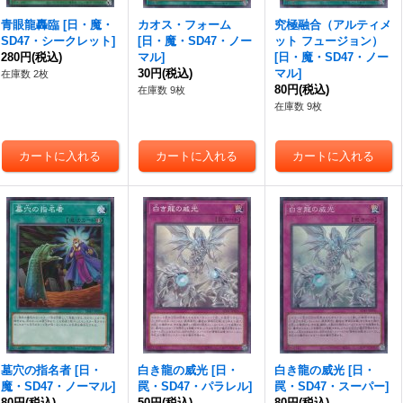
青眼龍轟臨
[
日・魔・
カオス・フォーム
究極融合（アルティメ
SD47・シークレット
]
[
日・魔・SD47・ノー
ット フュージョン）
280円
(税込)
マル
]
[
日・魔・SD47・ノー
30円
(税込)
マル
]
在庫数 2枚
80円
(税込)
在庫数 9枚
在庫数 9枚
墓穴の指名者
[
日・
白き龍の威光
[
日・
白き龍の威光
[
日・
魔・SD47・ノーマル
]
罠・SD47・パラレル
]
罠・SD47・スーパー
]
80円
(税込)
50円
(税込)
80円
(税込)