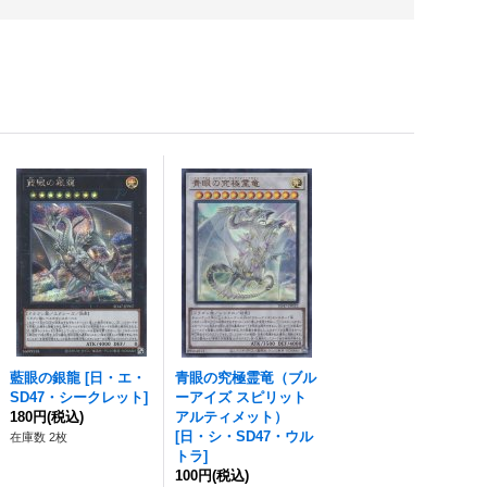
藍眼の銀龍
[
日・エ・
青眼の究極霊竜（ブル
SD47・シークレット
]
ーアイズ スピリット
180円
(税込)
アルティメット）
[
日・シ・SD47・ウル
在庫数 2枚
トラ
]
100円
(税込)