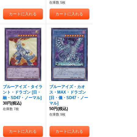
在庫数 5枚
ブルーアイズ・タイラ
ブルーアイズ・カオ
ント・ドラゴン
[
日・
ス・MAX・ドラゴン
融・SD47・ノーマル
]
[
日・儀・SD47・ノー
30円
(税込)
マル
]
50円
(税込)
在庫数 7枚
在庫数 9枚