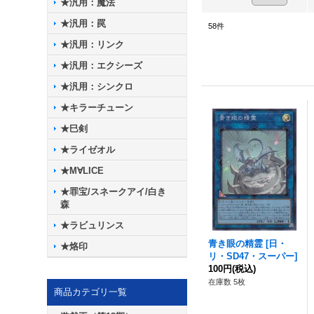
★汎用：魔法
★汎用：罠
58
件
★汎用：リンク
★汎用：エクシーズ
★汎用：シンクロ
★キラーチューン
★巳剣
★ライゼオル
★M∀LICE
★罪宝/スネークアイ/白き
森
★ラビュリンス
青き眼の精霊
[
日・
★烙印
リ・SD47・スーパー
]
100円
(税込)
在庫数 5枚
商品カテゴリ一覧