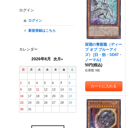
ログイン
ログイン
新規登録はこちら
深淵の青眼龍（ディー
カレンダー
ブ オブ ブルーアイ
ズ）
[
日・効・SD47・
2026年8月
次月»
ノーマル
]
50円
(税込)
日
月
火
水
木
金
土
在庫数 9枚
1
2
3
4
5
6
7
8
9
10
11
12
13
14
15
16
17
18
19
20
21
22
23
24
25
26
27
28
29
30
31