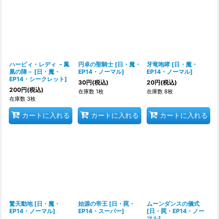
ハーピィ・レディ －鳳
円卓の聖騎士
[
日・魔・
牙竜咆哮
[
日・魔・
凰の陣－
[
日・魔・
EP14・ノーマル
]
EP14・ノーマル
]
EP14・シークレット
]
30
円
(税込)
20
円
(税込)
200
円
(税込)
在庫数 1枚
在庫数 8枚
在庫数 3枚
カートに入れる
カートに入れる
カートに入れる
驚天動地
[
日・魔・
始源の帝王
[
日・罠・
ムーンダンスの儀式
EP14・ノーマル
]
EP14・スーパー
]
[
日・罠・EP14・ノー
マル
]