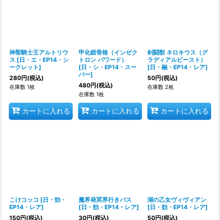
並び順
:
絞り込む
神聖騎士王アルトリウ
甲化鎧骨格（インゼク
剣闘獣 ネロキウス（グ
ス
[
日・エ・EP14・シ
トロン パワード）
ラディアルビースト）
ークレット
]
[
日・シ・EP14・スー
[
日・融・EP14・レア
]
パー
]
280
円
(税込)
50
円
(税込)
480
円
(税込)
在庫数 1枚
在庫数 2枚
在庫数 1枚
カートに入れる
カートに入れる
カートに入れる
こけコッコ
[
日・効・
魔界発冥界行きバス
湖の乙女ヴィヴィアン
EP14・レア
]
[
日・効・EP14・レア
]
[
日・効・EP14・レア
]
150
円
(税込)
30
円
(税込)
50
円
(税込)