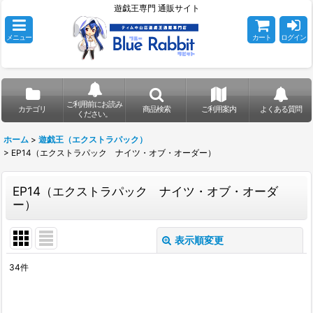
遊戯王専門 通販サイト
メニュー
カート
ログイン
ご利用前にお読み
カテゴリ
商品検索
ご利用案内
よくある質問
ください。
ホーム
>
遊戯王（エクストラパック）
>
EP14（エクストラパック ナイツ・オブ・オーダー）
EP14（エクストラパック ナイツ・オブ・オーダ
ー）
表示順変更
閉じる
34
件
表示数
:
在庫あり