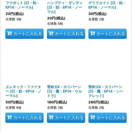
フラボット
[
日・効・
ハンプティ・ダンディ
ゲリラカイト
[
日・効・
EP14・ノーマル
]
[
日・効・EP14・ノー
EP14・ノーマル
]
マル
]
20
円
(税込)
30
円
(税込)
20
円
(税込)
在庫数 3枚
在庫数 2枚
在庫数 6枚
カートに入れる
カートに入れる
カートに入れる
エレキック・ファイタ
聖剣 EX－カリバーン
聖剣 EX－カリバーン
ー
[
日・効・EP14・ノ
[
日・魔・EP14・ウル
[
日・魔・EP14・シー
ーマル
]
トラ
]
クレット
]
50
円
(税込)
180
円
(税込)
280
円
(税込)
在庫数 6枚
在庫数 3枚
在庫数 2枚
カートに入れる
カートに入れる
カートに入れる