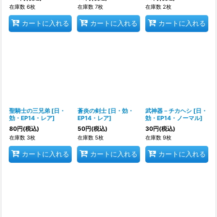
在庫数 6枚
在庫数 7枚
在庫数 2枚
カートに入れる
カートに入れる
カートに入れる
聖騎士の三兄弟
[
日・
蒼炎の剣士
[
日・効・
武神器－チカヘシ
[
日・
効・EP14・レア
]
EP14・レア
]
効・EP14・ノーマル
]
80
円
(税込)
50
円
(税込)
30
円
(税込)
在庫数 3枚
在庫数 5枚
在庫数 9枚
カートに入れる
カートに入れる
カートに入れる