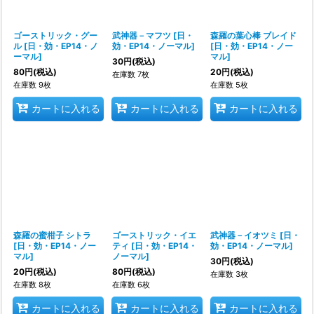
ゴーストリック・グー
武神器－マフツ
[
日・
森羅の葉心棒 ブレイド
ル
[
日・効・EP14・ノ
効・EP14・ノーマル
]
[
日・効・EP14・ノー
ーマル
]
マル
]
30
円
(税込)
80
円
(税込)
20
円
(税込)
在庫数 7枚
在庫数 9枚
在庫数 5枚
カートに入れる
カートに入れる
カートに入れる
森羅の蜜柑子 シトラ
ゴーストリック・イエ
武神器－イオツミ
[
日・
[
日・効・EP14・ノー
ティ
[
日・効・EP14・
効・EP14・ノーマル
]
マル
]
ノーマル
]
30
円
(税込)
20
円
(税込)
80
円
(税込)
在庫数 3枚
在庫数 8枚
在庫数 6枚
カートに入れる
カートに入れる
カートに入れる