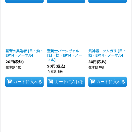
墓守の異端者
[
日・効・
聖騎士パーシヴァル
武神器－ツムガリ
[
日・
EP14・ノーマル
]
[
日・効・EP14・ノー
効・EP14・ノーマル
]
マル
]
20
円
(税込)
30
円
(税込)
20
円
(税込)
在庫数 1枚
在庫数 8枚
在庫数 6枚
カートに入れる
カートに入れる
カートに入れる