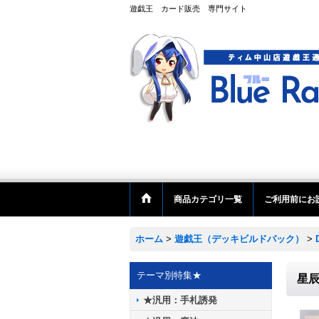
遊戯王 カード販売 専門サイト
商品カテゴリ一覧
ご利用前にお
ホーム
>
遊戯王（デッキビルドパック）
>
テーマ別特集★
星
★汎用：手札誘発