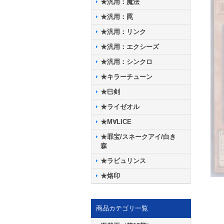
★汎用：魔法
★汎用：罠
★汎用：リンク
★汎用：エクシーズ
★汎用：シンクロ
★キラーチューン
★巳剣
★ライゼオル
★M∀LICE
★罪宝/スネークアイ/白き
森
★ラビュリンス
★烙印
商品カテゴリ一覧