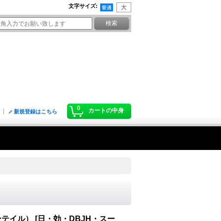
文字サイズ
:
0
カートの中身
新規登録はこちら
ンテイル）
[
日・効・DBJH・スー