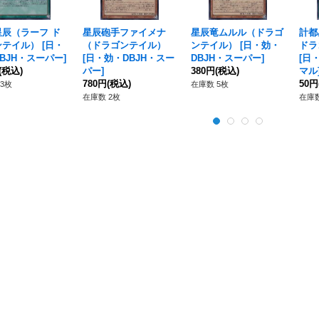
星辰（ラーフ ド
星辰砲手ファイメナ
星辰竜ムルル（ドラゴ
計都
ンテイル）
[
日・
（ドラゴンテイル）
ンテイル）
[
日・効・
ドラ
BJH・スーパー
]
[
日・効・DBJH・スー
DBJH・スーパー
]
[
日・
(税込)
パー
]
380円
(税込)
マル
780円
(税込)
50円
3枚
在庫数 5枚
在庫数 2枚
在庫数