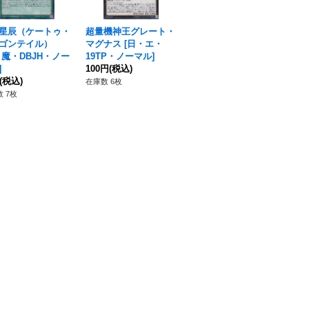
星辰（ケートゥ・
超量機神王グレート・
超量機艦マグナキャリ
朔
ゴンテイル）
マグナス
[
日・エ・
ア
[
日・魔・SPWR・
[
日
魔・DBJH・ノー
19TP・ノーマル
]
パラレル
]
パ
]
100円
(税込)
50円
(税込)
80
(税込)
在庫数 6枚
在庫数 1枚
在庫
 7枚