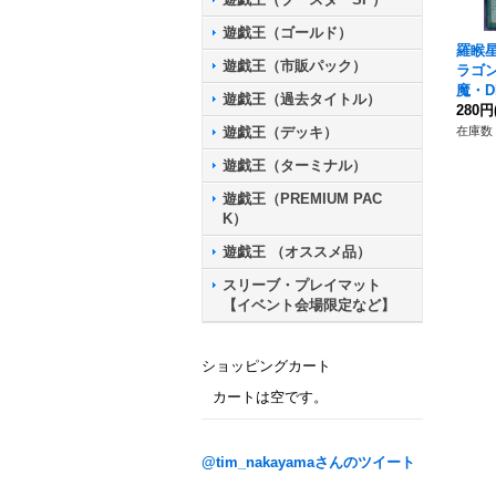
遊戯王（ゴールド）
羅睺
遊戯王（市販パック）
ラゴ
魔・D
遊戯王（過去タイトル）
280円
遊戯王（デッキ）
在庫数 
遊戯王（ターミナル）
遊戯王（PREMIUM PAC
K）
遊戯王 （オススメ品）
スリーブ・プレイマット
【イベント会場限定など】
ショッピングカート
カートは空です。
@tim_nakayamaさんのツイート