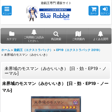
遊戯王専門 通販サイト
メニュー
カート
ログイン
ご利用前にお読み
カテゴリ
商品検索
ご利用案内
よくある質問
ください。
ホーム
>
遊戯王（エクストラパック）
>
EP19（エクストラパック 2019）
>
未界域のモスマン（みかいいき）
未界域のモスマン（みかいいき）
[
日・効・EP19・ノ
ーマル
]
未界域のモスマン（みかいいき）
[
日・効・EP19・ノー
マル
]