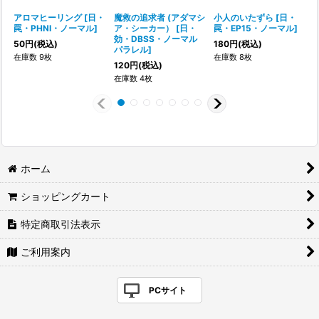
アロマヒーリング
[
日・
魔救の追求者 (アダマシ
小人のいたずら
[
日・
罠・PHNI・ノーマル
]
ア・シーカー）
[
日・
罠・EP15・ノーマル
]
[
効・DBSS・ノーマル
50
円
(税込)
180
円
(税込)
パラレル
]
在庫数 9枚
在庫数 8枚
120
円
(税込)
在庫数 4枚
ホーム
ショッピングカート
特定商取引法表示
ご利用案内
PCサイト