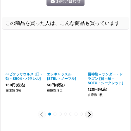
お問い合わせ
この商品を買った人は、こんな商品も買っています
ベビケラサウルス
[
日・
エレキャッスル
雷神龍－サンダー・ド
効・SR04・パラレル
]
[
STBL・ノーマル
]
ラゴン
[
日・融・
SOFU・シークレット
]
150
円
(税込)
50
円
(税込)
120
円
(税込)
在庫数 3枚
在庫数 9点
在庫数 1枚