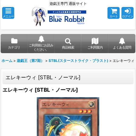
遊戯王専門 通販サイト
メニュー
カート
ログイン
ご利用前にお読み
カテゴリ
商品検索
ご利用案内
よくある質問
ください。
ホーム
>
遊戯王（第7期）
>
STBL(スターストライク・ブラスト)
>
エレキーウィ
エレキーウィ
[
STBL・ノーマル
]
エレキーウィ
[
STBL・ノーマル
]