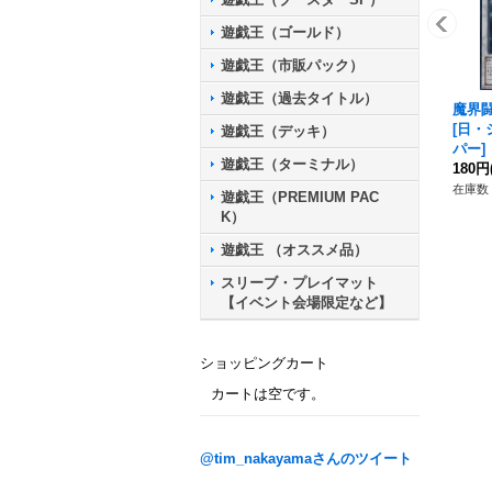
遊戯王（ゴールド）
遊戯王（市販パック）
遊戯王（過去タイトル）
魔界
[
日・
遊戯王（デッキ）
パー
]
遊戯王（ターミナル）
180円
在庫数 
遊戯王（PREMIUM PAC
K）
遊戯王 （オススメ品）
スリーブ・プレイマット
【イベント会場限定など】
ショッピングカート
カートは空です。
@tim_nakayamaさんのツイート