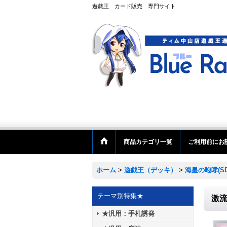
遊戯王 カード販売 専門サイト
商品カテゴリ一覧
ご利用前にお
ホーム
>
遊戯王（デッキ）
>
海皇の咆哮(SD
テーマ別特集★
激
★汎用：手札誘発