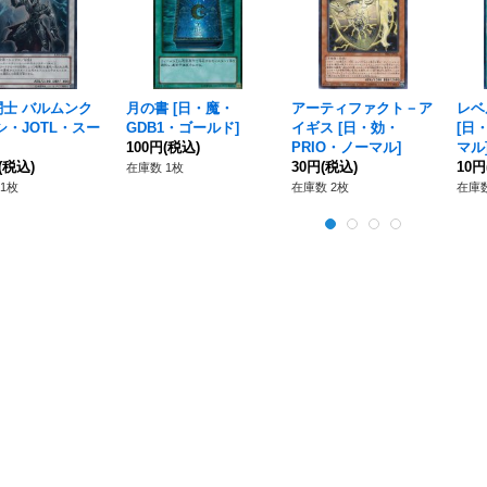
闘士 バルムンク
月の書
[
日・魔・
アーティファクト－ア
レベ
シ・JOTL・スー
GDB1・ゴールド
]
イギス
[
日・効・
[
日・
100円
(税込)
PRIO・ノーマル
]
マル
(税込)
30円
(税込)
10円
在庫数 1枚
1枚
在庫数 2枚
在庫数