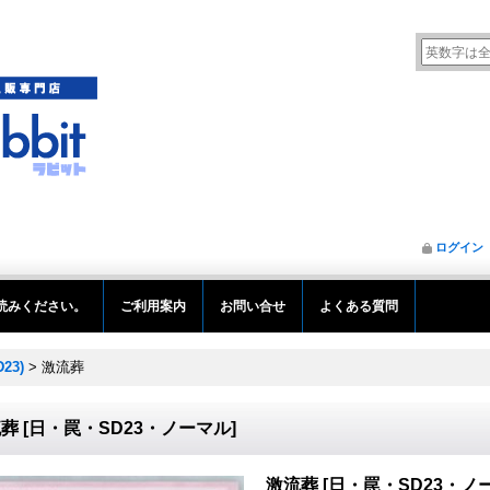
ログイン
読みください。
ご利用案内
お問い合せ
よくある質問
23)
>
激流葬
流葬
[
日・罠・SD23・ノーマル
]
激流葬
[
日・罠・SD23・ノ