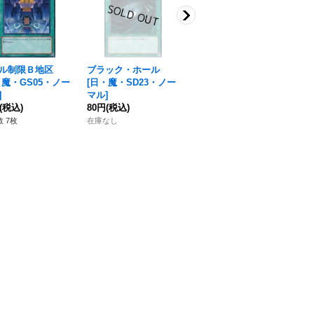
ル制限Ｂ地区
ブラック・ホール
禁止令
[
日・魔・
デ
魔・GS05・ノー
[
日・魔・SD23・ノー
SD18・ノーマル
]
[
日
]
マル
]
30円
(税込)
マ
(税込)
80円
(税込)
80
在庫なし
 7枚
在庫なし
在