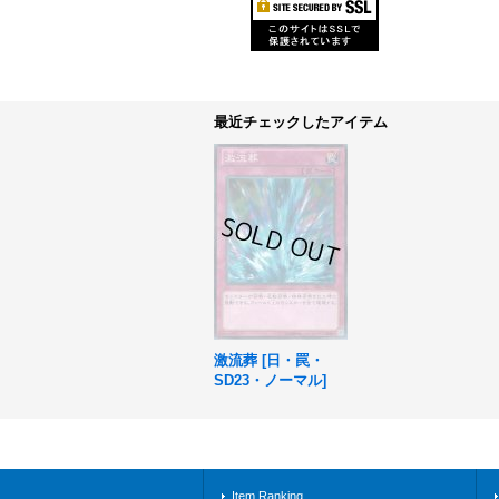
最近チェックしたアイテム
激流葬
[
日・罠・
SD23・ノーマル
]
Item Ranking