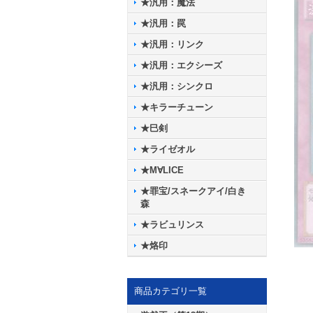
★汎用：魔法
★汎用：罠
★汎用：リンク
★汎用：エクシーズ
★汎用：シンクロ
★キラーチューン
★巳剣
★ライゼオル
★M∀LICE
★罪宝/スネークアイ/白き
森
★ラビュリンス
★烙印
商品カテゴリ一覧