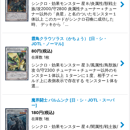
シンクロ・効果モンスター 星８/炎属性/獣戦士
族/攻2000/守2800 炎属性チューナー＋チュー
ナー以外の「炎星」と名のついたモンスター１
体以上 このカードがシンクロ召喚に成功した
時、 デッキから「…
霞鳥クラウソラス（かちょう）
[
日・シ・
JOTL・ノーマル
]
80
円
(税込)
在庫数 1枚
シンクロ・効果モンスター 星３/風属性/鳥獣族/
攻 0/守2300 チューナー＋チューナー以外のモ
ンスター１体以上 １ターンに１度、相手フィー
ルド上に表側表示で存在する モンスター１体を
選…
魔界闘士 バルムンク
[
日・シ・JOTL・スーパ
ー
]
180
円
(税込)
在庫数 1枚
シンクロ・効果モンスター 星４/闇属性/戦士族/