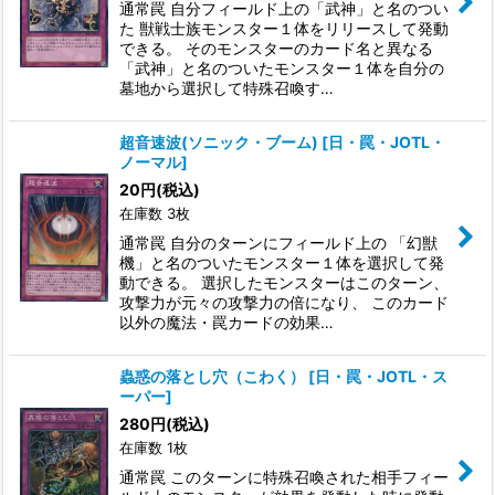
通常罠 自分フィールド上の「武神」と名のつい
た 獣戦士族モンスター１体をリリースして発動
できる。 そのモンスターのカード名と異なる
「武神」と名のついたモンスター１体を自分の
墓地から選択して特殊召喚す…
超音速波(ソニック・ブーム)
[
日・罠・JOTL・
ノーマル
]
20
円
(税込)
在庫数 3枚
通常罠 自分のターンにフィールド上の 「幻獣
機」と名のついたモンスター１体を選択して発
動できる。 選択したモンスターはこのターン、
攻撃力が元々の攻撃力の倍になり、 このカード
以外の魔法・罠カードの効果…
蟲惑の落とし穴（こわく）
[
日・罠・JOTL・ス
ーパー
]
280
円
(税込)
在庫数 1枚
通常罠 このターンに特殊召喚された相手フィー