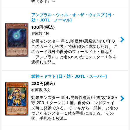
喚できる。…
アンブラル・ウィル・オ・ザ・ウィスプ
[
日・
効・JOTL・ノーマル
]
100
円
(税込)
在庫数 1枚
効果モンスター 星１/闇属性/悪魔族/攻 0/守 0
このカードが召喚・特殊召喚に成功した時、 こ
のカード以外の自分のフィールド上・墓地の
「アンブラル」と名のついたモンスター１体を
選択して発…
武神－ヤマト
[
日・効・JOTL・スーパー
]
280
円
(税込)
在庫数 3枚
効果モンスター 星４/光属性/獣戦士族/攻1800/
守 200 １ターンに１度、自分のエンドフェイ
ズ時に発動できる。 デッキから「武神」と名の
ついたモンスター１体を手札に加える。 その
後、手札を１枚墓…