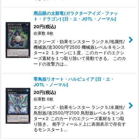
廃品眼の太鼓竜(ガラクターアイズ・ファッ
ト・ドラゴン)
[
日・エ・JOTL・ノーマル
]
20
円
(税込)
在庫数 8枚
エクシーズ・効果モンスター ランク８/地属性/
機械族/攻3000/守2500 機械族レベル８モンス
ター×２ １ターンに１度、このカードのエクシ
ーズ素材を１つ取り除いて発動できる。 このカ
ードの攻撃力は…
零鳥姫リオート・ハルピュイア
[
日・エ・
JOTL・ノーマル
]
20
円
(税込)
在庫数 6枚
エクシーズ・効果モンスター ランク５/水属性/
鳥獣族/攻2500/守2100 鳥獣族レベル５モンス
ター×２ このカードのエクシーズ素材を１つ取
り除き、 相手フィールド上に表側表示で存在す
るモンスター１…