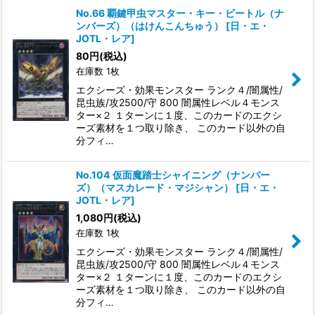
No.66 覇鍵甲虫マスター・キー・ビートル（ナ
ンバーズ）（はけんこんちゅう）
[
日・エ・
JOTL・レア
]
80
円
(税込)
在庫数 1枚
エクシーズ・効果モンスター ランク４/闇属性/
昆虫族/攻2500/守 800 闇属性レベル４モンス
ター×２ １ターンに１度、このカードのエクシ
ーズ素材を１つ取り除き、 このカード以外の自
分フィ…
No.104 仮面魔踏士シャイニング（ナンバー
ズ）（マスカレード・マジシャン）
[
日・エ・
JOTL・レア
]
1,080
円
(税込)
在庫数 1枚
エクシーズ・効果モンスター ランク４/闇属性/
昆虫族/攻2500/守 800 闇属性レベル４モンス
ター×２ １ターンに１度、このカードのエクシ
ーズ素材を１つ取り除き、 このカード以外の自
分フィ…