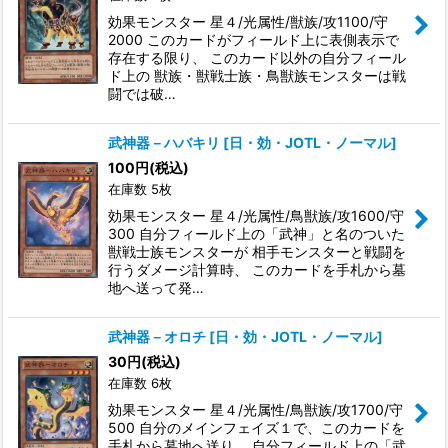
効果モンスター 星４/光属性/獣族/攻1100/守
2000 このカードがフィールド上に表側表示で
存在する限り、 このカード以外の自分フィール
ド上の 獣族・獣戦士族・鳥獣族モンスターは戦
闘では破…
武神器－ハバキリ
[
日・効・JOTL・ノーマル
]
100
円
(税込)
在庫数 5枚
効果モンスター 星４/光属性/鳥獣族/攻1600/守
300 自分フィールド上の「武神」と名のついた
獣戦士族モンスターが 相手モンスターと戦闘を
行うダメージ計算時、 このカードを手札から墓
地へ送って発…
武神器－オロチ
[
日・効・JOTL・ノーマル
]
30
円
(税込)
在庫数 6枚
効果モンスター 星４/光属性/鳥獣族/攻1700/守
500 自分のメインフェイズ１で、このカードを
手札から墓地へ送り、 自分フィールド上の「武