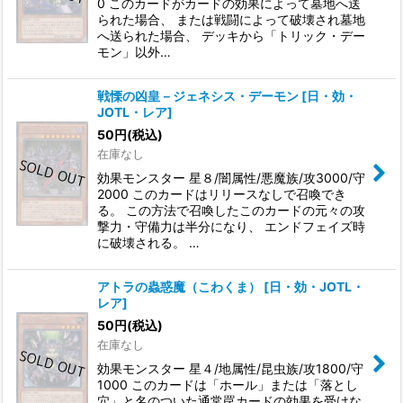
0 このカードがカードの効果によって墓地へ送
られた場合、 または戦闘によって破壊され墓地
へ送られた場合、 デッキから「トリック・デー
モン」以外…
戦慄の凶皇－ジェネシス・デーモン
[
日・効・
JOTL・レア
]
50
円
(税込)
在庫なし
効果モンスター 星８/闇属性/悪魔族/攻3000/守
2000 このカードはリリースなしで召喚でき
る。 この方法で召喚したこのカードの元々の攻
撃力・守備力は半分になり、 エンドフェイズ時
に破壊される。 …
アトラの蟲惑魔（こわくま）
[
日・効・JOTL・
レア
]
50
円
(税込)
在庫なし
効果モンスター 星４/地属性/昆虫族/攻1800/守
1000 このカードは「ホール」または「落とし
穴」と名のついた通常罠カードの効果を受けな