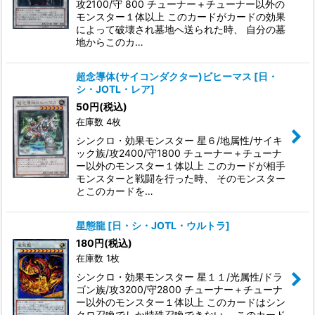
攻2100/守 800 チューナー＋チューナー以外の
モンスター１体以上 このカードがカードの効果
によって破壊され墓地へ送られた時、 自分の墓
地からこのカ…
超念導体(サイコンダクター)ビヒーマス
[
日・
シ・JOTL・レア
]
50
円
(税込)
在庫数 4枚
シンクロ・効果モンスター 星６/地属性/サイキ
ック族/攻2400/守1800 チューナー＋チューナ
ー以外のモンスター１体以上 このカードが相手
モンスターと戦闘を行った時、 そのモンスター
とこのカードを…
星態龍
[
日・シ・JOTL・ウルトラ
]
180
円
(税込)
在庫数 1枚
シンクロ・効果モンスター 星１１/光属性/ドラ
ゴン族/攻3200/守2800 チューナー＋チューナ
ー以外のモンスター１体以上 このカードはシン
クロ召喚でしか特殊召喚できない。 このカード