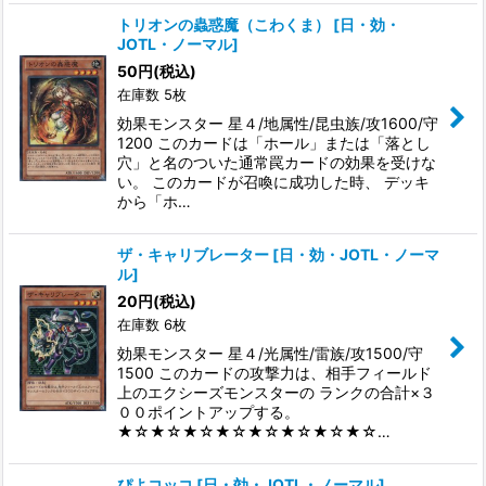
トリオンの蟲惑魔（こわくま）
[
日・効・
JOTL・ノーマル
]
50
円
(税込)
在庫数 5枚
効果モンスター 星４/地属性/昆虫族/攻1600/守
1200 このカードは「ホール」または「落とし
穴」と名のついた通常罠カードの効果を受けな
い。 このカードが召喚に成功した時、 デッキ
から「ホ…
ザ・キャリブレーター
[
日・効・JOTL・ノーマ
ル
]
20
円
(税込)
在庫数 6枚
効果モンスター 星４/光属性/雷族/攻1500/守
1500 このカードの攻撃力は、相手フィールド
上のエクシーズモンスターの ランクの合計×３
００ポイントアップする。
★☆★☆★☆★☆★☆★☆★☆★☆…
ぴよコッコ
[
日・効・JOTL・ノーマル
]