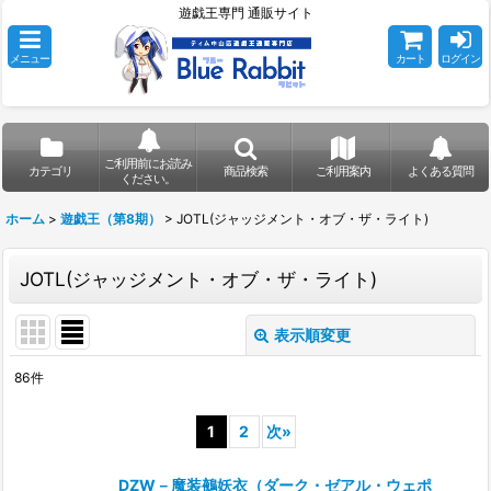
遊戯王専門 通販サイト
メニュー
カート
ログイン
ご利用前にお読み
カテゴリ
商品検索
ご利用案内
よくある質問
ください。
ホーム
>
遊戯王（第8期）
>
JOTL(ジャッジメント・オブ・ザ・ライト)
JOTL(ジャッジメント・オブ・ザ・ライト)
表示順変更
閉じる
86
件
表示数
:
1
2
次
»
在庫あり
DZW－魔装鵺妖衣（ダーク・ゼアル・ウェポ