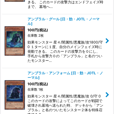
きる。 このカードの攻撃力はエンドフェイズ時
まで、 墓地へ…
アンブラル・グール
[
日・効・JOTL・ノーマ
ル
]
100
円
(税込)
在庫数 2枚
効果モンスター 星４/闇属性/悪魔族/攻1800/守
0 １ターンに１度、自分のメインフェイズ時に
発動できる。 このカードの攻撃力を０にし、
手札から攻撃力０の「アンブラル」と名のつい
たモンスター…
アンブラル・アンフォーム
[
日・効・JOTL・ノ
ーマル
]
100
円
(税込)
在庫数 1枚
効果モンスター 星４/闇属性/悪魔族/攻 0/守 0
このカードの攻撃によってこのカードが戦闘で
破壊され墓地へ送られた時、 デッキから「アン
ブラル」と名のついたモンスター２体を特殊召