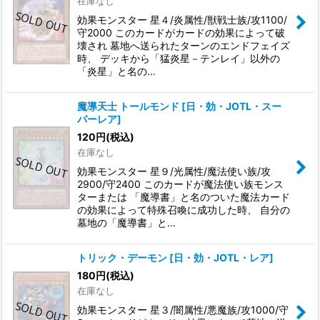
在庫なし
効果モンスター 星４/炎属性/獣戦士族/攻1100/
守2000 このカードがカードの効果によって破
壊され 墓地へ送られたターンのエンドフェイズ
時、 デッキから「猛炎星－テンレイ」以外の
「炎星」と名の…
魔導天士 トールモンド
[
日・効・JOTL・スー
パーレア
]
120
円
(税込)
在庫なし
効果モンスター 星９/光属性/魔法使い族/攻
2900/守2400 このカードが魔法使い族モンス
ターまたは 「魔導書」と名のついた魔法カード
の効果によって特殊召喚に成功した時、 自分の
墓地の「魔導書」と…
トリック・デーモン
[
日・効・JOTL・レア
]
180
円
(税込)
在庫なし
効果モンスター 星３/闇属性/悪魔族/攻1000/守