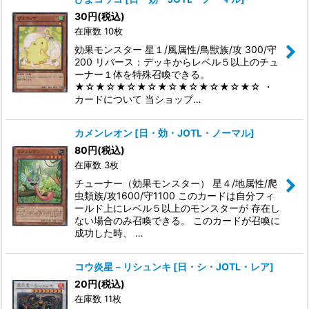
30
円
(税込)
在庫数 10枚
効果モンスター 星１/風属性/鳥獣族/攻 300/守
200 リバース：デッキからレベル５以上のチュ
ーナー１体を特殊召喚できる。
★☆★☆★☆★☆★☆★☆★☆★☆★☆ ・
カードについて 当ショップ…
カメンレオン
[
日・効・JOTL・ノーマル
]
80
円
(税込)
在庫数 3枚
チューナー（効果モンスター） 星４/地属性/爬
虫類族/攻1600/守1100 このカードは自分フィ
ールド上にレベル５以上のモンスターが 存在し
ない場合のみ召喚できる。 このカードが召喚に
成功した時、 …
コウ炎星－リシュンキ
[
日・シ・JOTL・レア
]
20
円
(税込)
在庫数 11枚