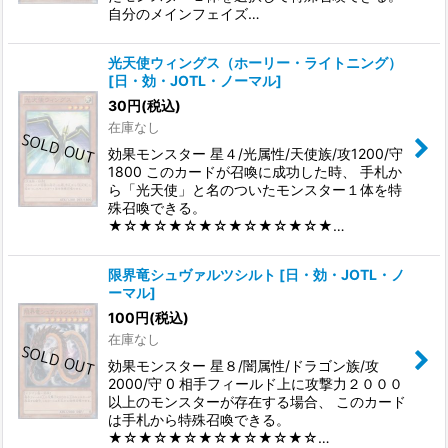
自分のメインフェイズ…
光天使ウィングス（ホーリー・ライトニング）
[
日・効・JOTL・ノーマル
]
30
円
(税込)
在庫なし
効果モンスター 星４/光属性/天使族/攻1200/守
1800 このカードが召喚に成功した時、 手札か
ら「光天使」と名のついたモンスター１体を特
殊召喚できる。
★☆★☆★☆★☆★☆★☆★☆★…
限界竜シュヴァルツシルト
[
日・効・JOTL・ノ
ーマル
]
100
円
(税込)
在庫なし
効果モンスター 星８/闇属性/ドラゴン族/攻
2000/守 0 相手フィールド上に攻撃力２０００
以上のモンスターが存在する場合、 このカード
は手札から特殊召喚できる。
★☆★☆★☆★☆★☆★☆★☆…