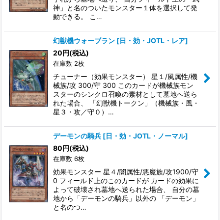
神」と名のついたモンスター１体を選択して発
動できる。 こ…
幻獣機ウォーブラン
[
日・効・JOTL・レア
]
20
円
(税込)
在庫数 2枚
チューナー（効果モンスター） 星１/風属性/機
械族/攻 300/守 300 このカードが機械族モン
スターのシンクロ召喚の素材として墓地へ送ら
れた場合、 「幻獣機トークン」（機械族・風・
星３・攻／守０）…
デーモンの騎兵
[
日・効・JOTL・ノーマル
]
80
円
(税込)
在庫数 6枚
効果モンスター 星４/闇属性/悪魔族/攻1900/守
0 フィールド上のこのカードが カードの効果に
よって破壊され墓地へ送られた場合、 自分の墓
地から「デーモンの騎兵」以外の 「デーモン」
と名のつ…