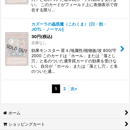
い。 このカードがフィールド上に表側表示で存
在する限り…
カズーラの蟲惑魔（こわくま）
[
日・効・
JOTL・ノーマル
]
30
円
(税込)
在庫なし
効果モンスター 星４/地属性/植物族/攻 800/守
2000 このカードは「ホール」または「落とし
穴」と名のついた通常罠カードの効果を受けな
い。 自分が「ホール」または「落とし穴」と名
のついた通…
1
2
次
»
ホーム
ショッピングカート