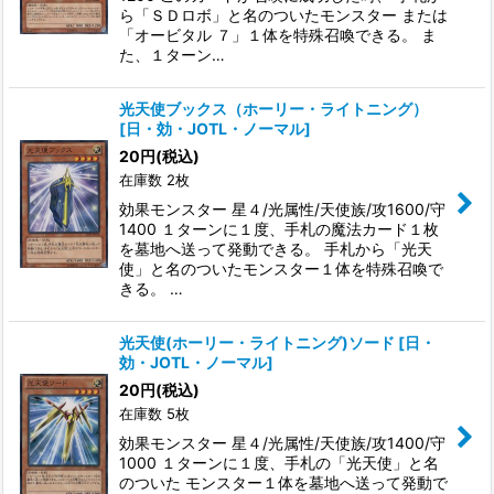
ら「ＳＤロボ」と名のついたモンスター または
「オービタル ７」１体を特殊召喚できる。 ま
た、１ターン…
光天使ブックス（ホーリー・ライトニング）
[
日・効・JOTL・ノーマル
]
20
円
(税込)
在庫数 2枚
効果モンスター 星４/光属性/天使族/攻1600/守
1400 １ターンに１度、手札の魔法カード１枚
を墓地へ送って発動できる。 手札から「光天
使」と名のついたモンスター１体を特殊召喚で
きる。 …
光天使(ホーリー・ライトニング)ソード
[
日・
効・JOTL・ノーマル
]
20
円
(税込)
在庫数 5枚
効果モンスター 星４/光属性/天使族/攻1400/守
1000 １ターンに１度、手札の「光天使」と名
のついた モンスター１体を墓地へ送って発動で