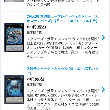
のシンクロ召喚…
CNo.39 希望皇ホープレイ・ヴィクトリー（カ
オスナンバーズ）
[
日・エ・JOTL・ウルトラ
]
150
円
(税込)
在庫数 1枚
エクシーズ・効果モンスター ランク５/光属性/
戦士族/攻2800/守2500 レベル５モンスター×
３ このカードが攻撃する場合、 相手はダメー
ジステップ終了時まで魔法・罠カードを発動で
きない。…
牙鮫帝シャーク・カイゼル
[
日・エ・JOTL・レ
ア
]
20
円
(税込)
在庫数 7枚
エクシーズ・効果モンスター ランク３/水属性/
魚族/攻1800/守2000 レベル３モンスター×３
体以上（最大５体まで） １ターンに１度、この
カードのエクシーズ素材を１つ取り除いて発動
できる。 このカ…