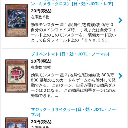
並び順
:
ン－キメラ・クロス）
[
日・効・JOTL・レア
]
20
円
(税込)
在庫数 5枚
絞り込む
効果モンスター 星１/闇属性/悪魔族/攻 0/守 0
自分のメインフェイズ時、 手札または自分フィ
ールド上のこのモンスターを、 装備カード扱い
として自分フィールド上の 「ＣＮｏ.３９…
プリベントマト
[
日・効・JOTL・ノーマル
]
20
円
(税込)
在庫数 10枚
効果モンスター 星２/地属性/植物族/攻 800/守
800 墓地のこのカードをゲームから除外して発
動できる。 このターン、自分が受ける効果ダメ
ージは０になる。 この効果は相手ターンにのみ
発動できる。…
マジック・リサイクラー
[
日・効・JOTL・ノー
マル
]
20
円
(税込)
在庫数 5枚