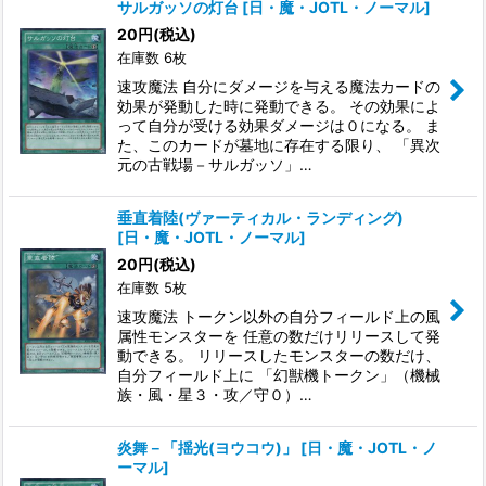
サルガッソの灯台
[
日・魔・JOTL・ノーマル
]
20
円
(税込)
在庫数 6枚
速攻魔法 自分にダメージを与える魔法カードの
効果が発動した時に発動できる。 その効果によ
って自分が受ける効果ダメージは０になる。 ま
た、このカードが墓地に存在する限り、 「異次
元の古戦場－サルガッソ」…
垂直着陸(ヴァーティカル・ランディング)
[
日・魔・JOTL・ノーマル
]
20
円
(税込)
在庫数 5枚
速攻魔法 トークン以外の自分フィールド上の風
属性モンスターを 任意の数だけリリースして発
動できる。 リリースしたモンスターの数だけ、
自分フィールド上に 「幻獣機トークン」（機械
族・風・星３・攻／守０）…
炎舞－「揺光(ヨウコウ)」
[
日・魔・JOTL・ノ
ーマル
]