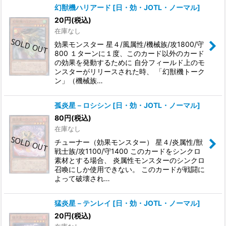
幻獣機ハリアード
[
日・効・JOTL・ノーマル
]
20
円
(税込)
在庫なし
効果モンスター 星４/風属性/機械族/攻1800/守
800 １ターンに１度、このカード以外のカード
の効果を発動するために 自分フィールド上のモ
ンスターがリリースされた時、 「幻獣機トーク
ン」（機械族…
孤炎星－ロシシン
[
日・効・JOTL・ノーマル
]
80
円
(税込)
在庫なし
チューナー（効果モンスター） 星４/炎属性/獣
戦士族/攻1100/守1400 このカードをシンクロ
素材とする場合、 炎属性モンスターのシンクロ
召喚にしか使用できない。 このカードが戦闘に
よって破壊され…
猛炎星－テンレイ
[
日・効・JOTL・ノーマル
]
20
円
(税込)