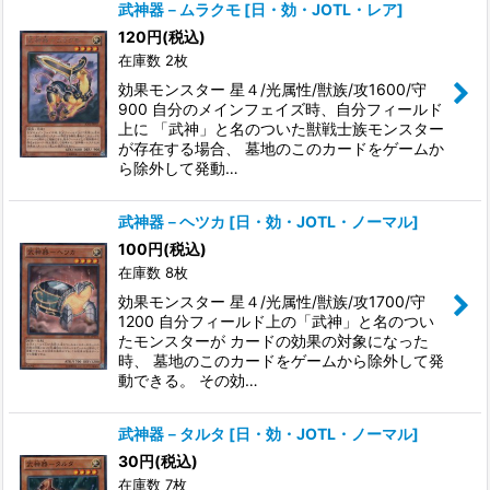
武神器－ムラクモ
[
日・効・JOTL・レア
]
120
円
(税込)
在庫数 2枚
効果モンスター 星４/光属性/獣族/攻1600/守
900 自分のメインフェイズ時、自分フィールド
上に 「武神」と名のついた獣戦士族モンスター
が存在する場合、 墓地のこのカードをゲームか
ら除外して発動…
武神器－ヘツカ
[
日・効・JOTL・ノーマル
]
100
円
(税込)
在庫数 8枚
効果モンスター 星４/光属性/獣族/攻1700/守
1200 自分フィールド上の「武神」と名のつい
たモンスターが カードの効果の対象になった
時、 墓地のこのカードをゲームから除外して発
動できる。 その効…
武神器－タルタ
[
日・効・JOTL・ノーマル
]
30
円
(税込)
在庫数 7枚