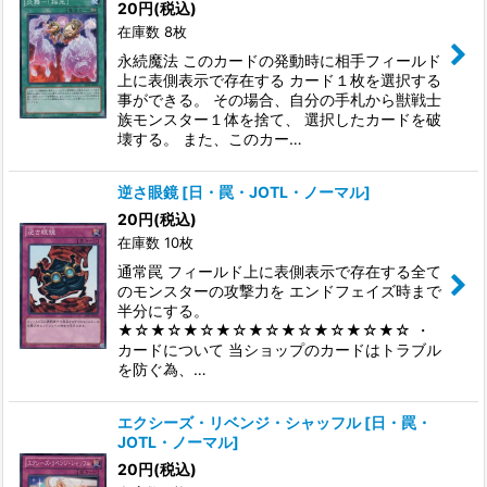
20
円
(税込)
在庫数 8枚
永続魔法 このカードの発動時に相手フィールド
上に表側表示で存在する カード１枚を選択する
事ができる。 その場合、自分の手札から獣戦士
族モンスター１体を捨て、 選択したカードを破
壊する。 また、このカー…
逆さ眼鏡
[
日・罠・JOTL・ノーマル
]
20
円
(税込)
在庫数 10枚
通常罠 フィールド上に表側表示で存在する全て
のモンスターの攻撃力を エンドフェイズ時まで
半分にする。
★☆★☆★☆★☆★☆★☆★☆★☆★☆ ・
カードについて 当ショップのカードはトラブル
を防ぐ為、…
エクシーズ・リベンジ・シャッフル
[
日・罠・
JOTL・ノーマル
]
20
円
(税込)