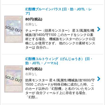
幻獣機ブルーインパラス
[
日・効・JOTL・レ
ア
]
80
円
(税込)
在庫なし
チューナー（効果モンスター） 星３/風属性/機
械族/攻1400/守1100 このカードをシンクロ素
材とする場合、 機械族モンスターのシンクロ召
喚にしか使用できず、 他のシンクロ素材モンス
ターは 自分の…
幻獣機コルトウィング（げんじゅうき）
[
日・
効・JOTL・ノーマル
]
80
円
(税込)
在庫なし
効果モンスター 星４/風属性/機械族/攻1600/守
1500 このカードが特殊召喚に成功した時、 こ
のカード以外の「幻獣機」と名のついたモンス
ターが 自分フィールド上に存在する場合、
「幻獣…