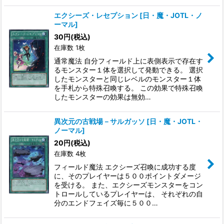
エクシーズ・レセプション
[
日・魔・JOTL・ノ
ーマル
]
30
円
(税込)
在庫数 1枚
通常魔法 自分フィールド上に表側表示で存在す
るモンスター１体を選択して発動できる。 選択
したモンスターと同じレベルのモンスター１体
を手札から特殊召喚する。 この効果で特殊召喚
したモンスターの効果は無効…
異次元の古戦場－サルガッソ
[
日・魔・JOTL・
ノーマル
]
20
円
(税込)
在庫数 4枚
フィールド魔法 エクシーズ召喚に成功する度
に、そのプレイヤーは５００ポイントダメージ
を受ける。 また、エクシーズモンスターをコン
トロールしているプレイヤーは、 それぞれの自
分のエンドフェイズ毎に５００…