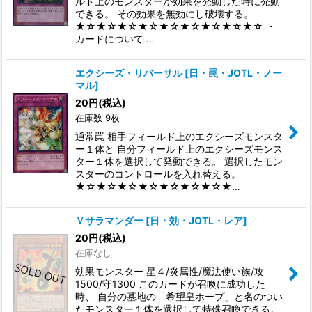
ルド上のモンスターが効果を発動した時に発動
できる。 その効果を無効にし破壊する。
★☆★☆★☆★☆★☆★☆★☆★☆★☆ ・
カードについて …
エクシーズ・リバーサル
[
日・罠・JOTL・ノー
マル
]
20
円
(税込)
在庫数 9枚
通常罠 相手フィールド上のエクシーズモンスタ
ー１体と 自分フィールド上のエクシーズモンス
ター１体を選択して発動できる。 選択したモン
スターのコントロールを入れ替える。
★☆★☆★☆★☆★☆★☆★☆★…
Ｖサラマンダー
[
日・効・JOTL・レア
]
20
円
(税込)
在庫なし
効果モンスター 星４/炎属性/魔法使い族/攻
1500/守1300 このカードが召喚に成功した
時、 自分の墓地の「希望皇ホープ」と名のつい
たモンスター１体を選択して特殊召喚できる。