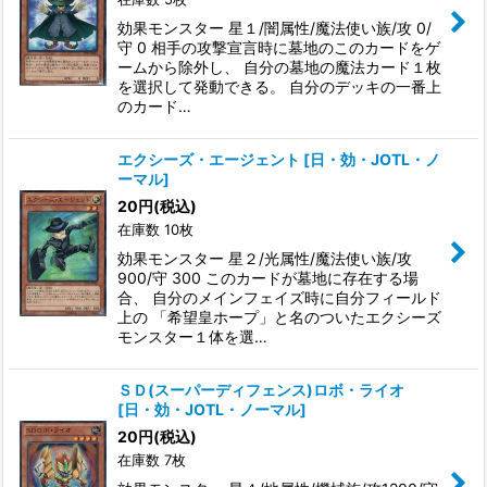
効果モンスター 星１/闇属性/魔法使い族/攻 0/
守 0 相手の攻撃宣言時に墓地のこのカードをゲ
ームから除外し、 自分の墓地の魔法カード１枚
を選択して発動できる。 自分のデッキの一番上
のカード…
エクシーズ・エージェント
[
日・効・JOTL・ノ
ーマル
]
20
円
(税込)
在庫数 10枚
効果モンスター 星２/光属性/魔法使い族/攻
900/守 300 このカードが墓地に存在する場
合、 自分のメインフェイズ時に自分フィールド
上の 「希望皇ホープ」と名のついたエクシーズ
モンスター１体を選…
ＳＤ(スーパーディフェンス)ロボ・ライオ
[
日・効・JOTL・ノーマル
]
20
円
(税込)
在庫数 7枚