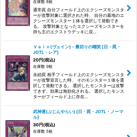
在庫数 8枚
通常罠 自分フィールド上のエクシーズモンスタ
ーが攻撃対象に選択された時、 自分の墓地のエ
クシーズモンスター１体を選択して発動でき
る。 攻撃対象となったエクシーズモンスターを
持ち主のエクストラデッキに戻…
Ｖａｉｎ(ヴェイン)－裏切りの嘲笑
[
日・罠・
JOTL・レア
]
20
円
(税込)
在庫数 9枚
永続罠 相手フィールド上のエクシーズモンスタ
ーが攻撃宣言した時、 そのモンスター１体を選
択して発動できる。 選択したモンスターは攻撃
できず、効果は無効化される。 選択したモンス
ターがフィールド上に存在…
武神逐(ぶじんやらい)
[
日・罠・JOTL・ノーマ
ル
]
30
円
(税込)
在庫数 5枚