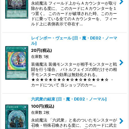
永続魔法 フィールド上からＡカウンターが取り
除かれる度に、 このカードにＡカウンターを１
つ置く。 このカードが破壊された時、このカー
ドに乗っている全てのＡカウンターを、 フィー
ルド上に表側表示で存在す…
レインボー・ヴェール
[
日・魔・DE02・ノーマ
ル
]
20
円
(税込)
在庫数 1枚
装備魔法 装備モンスターが相手モンスターと戦
闘を行う場合、 バトルフェイズの間だけその相
手モンスターの効果は無効化される。
★☆★☆★☆★☆★☆★☆★☆★☆★☆ ・
カードについて 当ショップのカー…
六武衆の結束
[
日・魔・DE02・ノーマル
]
100
円
(税込)
在庫数 2枚
永続魔法 「六武衆」と名のついたモンスターが
召喚・特殊召喚される度に、 このカードに武士