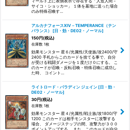
ィールド上に表側表示で存在する「人造人間－
サイコ・ショッカー」 １体を墓地に送った場合
のみ特殊召喚す…
アルカナフォースXIV－TEMPERANCE（テン
パランス）
[
日・効・DE02・ノーマル
]
150
円
(税込)
在庫数 1枚
効果モンスター 星６/光属性/天使族/攻2400/守
2400 手札からこのカードを捨てる事で、自分
が受ける戦闘ダメージを１度だけ０にする。 こ
のカードが召喚・反転召喚・特殊召喚に成功し
た時、 コイント…
ライトロード・パラディン ジェイン
[
日・効・
DE02・ノーマル
]
30
円
(税込)
在庫数 1枚
効果モンスター 星４/光属性/戦士族/攻1800/守
1200 このカードは相手モンスターに攻撃する
場合、 ダメージステップの間、攻撃力が３００
ポイントアップする。 また、このカードが自分