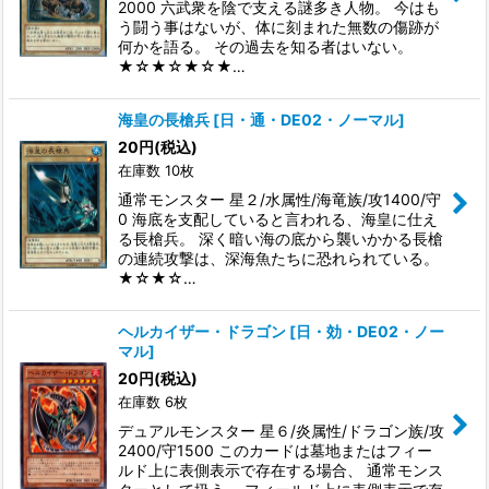
2000 六武衆を陰で支える謎多き人物。 今はも
う闘う事はないが、体に刻まれた無数の傷跡が
何かを語る。 その過去を知る者はいない。
★☆★☆★☆★…
海皇の長槍兵
[
日・通・DE02・ノーマル
]
20
円
(税込)
在庫数 10枚
通常モンスター 星２/水属性/海竜族/攻1400/守
0 海底を支配していると言われる、海皇に仕え
る長槍兵。 深く暗い海の底から襲いかかる長槍
の連続攻撃は、深海魚たちに恐れられている。
★☆★☆…
ヘルカイザー・ドラゴン
[
日・効・DE02・ノー
マル
]
20
円
(税込)
在庫数 6枚
デュアルモンスター 星６/炎属性/ドラゴン族/攻
2400/守1500 このカードは墓地またはフィー
ルド上に表側表示で存在する場合、 通常モンス