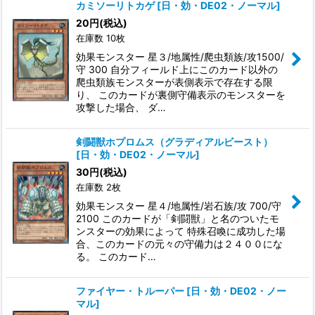
カミソーリトカゲ
[
日・効・DE02・ノーマル
]
20
円
(税込)
在庫数 10枚
効果モンスター 星３/地属性/爬虫類族/攻1500/
守 300 自分フィールド上にこのカード以外の
爬虫類族モンスターが表側表示で存在する限
り、 このカードが裏側守備表示のモンスターを
攻撃した場合、 ダ…
剣闘獣ホプロムス（グラディアルビースト）
[
日・効・DE02・ノーマル
]
30
円
(税込)
在庫数 2枚
効果モンスター 星４/地属性/岩石族/攻 700/守
2100 このカードが「剣闘獣」と名のついたモ
ンスターの効果によって 特殊召喚に成功した場
合、このカードの元々の守備力は２４００にな
る。 このカード…
ファイヤー・トルーパー
[
日・効・DE02・ノー
マル
]