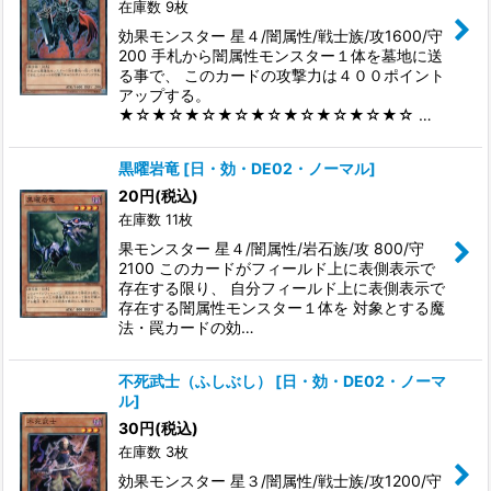
在庫数 9枚
効果モンスター 星４/闇属性/戦士族/攻1600/守
200 手札から闇属性モンスター１体を墓地に送
る事で、 このカードの攻撃力は４００ポイント
アップする。
★☆★☆★☆★☆★☆★☆★☆★☆★☆ …
黒曜岩竜
[
日・効・DE02・ノーマル
]
20
円
(税込)
在庫数 11枚
果モンスター 星４/闇属性/岩石族/攻 800/守
2100 このカードがフィールド上に表側表示で
存在する限り、 自分フィールド上に表側表示で
存在する闇属性モンスター１体を 対象とする魔
法・罠カードの効…
不死武士（ふしぶし）
[
日・効・DE02・ノーマ
ル
]
30
円
(税込)
在庫数 3枚
効果モンスター 星３/闇属性/戦士族/攻1200/守