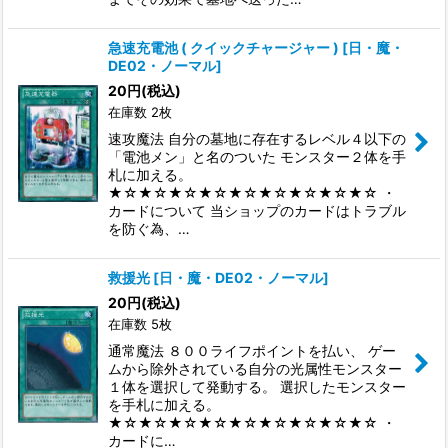
急速充電池 ( クイックチャージャー )
[
日・魔・
DE02・ノーマル
]
20
円
(税込)
在庫数 2枚
速攻魔法 自分の墓地に存在するレベル４以下の
「電池メン」と名のついた モンスター２体を手
札に加える。
★☆★☆★☆★☆★☆★☆★☆★☆★☆ ・
カードについて 当ショップのカードはトラブル
を防ぐ為、…
救援光
[
日・魔・DE02・ノーマル
]
20
円
(税込)
在庫数 5枚
通常魔法 ８００ライフポイントを払い、 ゲー
ムから除外されている自分の光属性モンスター
１体を選択して発動する。 選択したモンスター
を手札に加える。
★☆★☆★☆★☆★☆★☆★☆★☆★☆ ・
カードに…