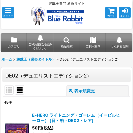
遊戯王専門 通販サイト
メニュー
カート
ログイン
ご利用前にお読み
カテゴリ
商品検索
ご利用案内
よくある質問
ください。
ホーム
>
遊戯王（過去タイトル）
>
DE02（デュエリストエディション2）
DE02（デュエリストエディション2）
表示順変更
閉じる
48
件
表示数
:
E‐HERO ライトニング・ゴーレム（イービルヒ
ーロー）
[
日・融・DE02・レア
]
在庫あり
50
円
(税込)