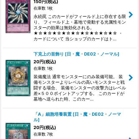
150
円
(税込)
在庫数 1枚
永続罠 このカードがフィールド上に存在する限
り、 フィールド上・墓地で発動する光属性モン
スターの効果は無効化される。
★☆★☆★☆★☆★☆★☆★☆★☆★☆ ・
カードについて 当ショップのカードはト…
下克上の首飾り
[
日・魔・DE02・ノーマル
]
20
円
(税込)
在庫数 1枚
装備魔法 通常モンスターにのみ装備可能。 装
備モンスターよりレベルの高いモンスターと戦
闘する場合、 装備モンスターの攻撃力はレベル
差×５００ポイントアップする。 このカードが
墓地へ送られた時、このカー…
「A」細胞培養装置
[
日・魔・DE02・ノーマ
ル
]
20
円
(税込)
在庫数 7枚