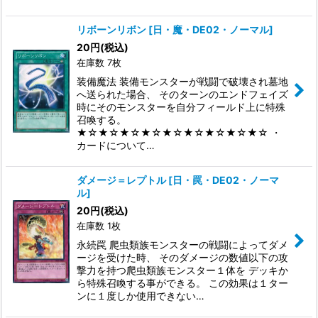
リボーンリボン
[
日・魔・DE02・ノーマル
]
20
円
(税込)
在庫数 7枚
装備魔法 装備モンスターが戦闘で破壊され墓地
へ送られた場合、 そのターンのエンドフェイズ
時にそのモンスターを自分フィールド上に特殊
召喚する。
★☆★☆★☆★☆★☆★☆★☆★☆★☆ ・
カードについて…
ダメージ＝レプトル
[
日・罠・DE02・ノーマ
ル
]
20
円
(税込)
在庫数 1枚
永続罠 爬虫類族モンスターの戦闘によってダメ
ージを受けた時、 そのダメージの数値以下の攻
撃力を持つ爬虫類族モンスター１体を デッキか
ら特殊召喚する事ができる。 この効果は１ター
ンに１度しか使用できない…