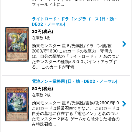
フィールド上に…
ライトロード・ドラゴン グラゴニス
[
日・効・
DE02・ノーマル
]
30
円
(税込)
在庫数 1枚
効果モンスター 星６/光属性/ドラゴン族/攻
2000/守1600 このカードの攻撃力・守備力
は、自分の墓地の「ライトロード」 と名のつい
たモンスターの種類×３００ポイントアップす
る。 このカードが守備…
電池メン－業務用
[
日・効・DE02・ノーマル
]
80
円
(税込)
在庫数 2枚
効果モンスター 星８/光属性/雷族/攻2600/守 0
このカードは通常召喚できない。 このカードは
自分の墓地に存在する「電池メン」と名のつい
たモンスター２体を ゲームから除外した場合の
み特殊召喚…