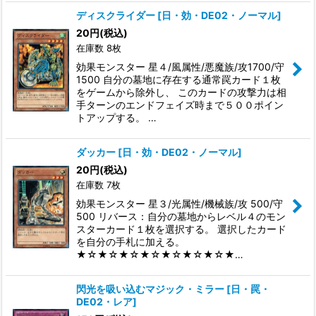
ディスクライダー
[
日・効・DE02・ノーマル
]
20
円
(税込)
在庫数 8枚
効果モンスター 星４/風属性/悪魔族/攻1700/守
1500 自分の墓地に存在する通常罠カード１枚
をゲームから除外し、 このカードの攻撃力は相
手ターンのエンドフェイズ時まで５００ポイン
トアップする。 …
ダッカー
[
日・効・DE02・ノーマル
]
20
円
(税込)
在庫数 7枚
効果モンスター 星３/光属性/機械族/攻 500/守
500 リバース：自分の墓地からレベル４のモン
スターカード１枚を選択する。 選択したカード
を自分の手札に加える。
★☆★☆★☆★☆★☆★☆★☆★…
閃光を吸い込むマジック・ミラー
[
日・罠・
DE02・レア
]