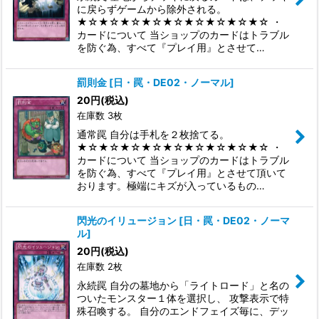
に戻らずゲームから除外される。
★☆★☆★☆★☆★☆★☆★☆★☆★☆ ・
カードについて 当ショップのカードはトラブル
を防ぐ為、すべて『プレイ用』とさせて…
罰則金
[
日・罠・DE02・ノーマル
]
20
円
(税込)
在庫数 3枚
通常罠 自分は手札を２枚捨てる。
★☆★☆★☆★☆★☆★☆★☆★☆★☆ ・
カードについて 当ショップのカードはトラブル
を防ぐ為、すべて『プレイ用』とさせて頂いて
おります。極端にキズが入っているもの…
閃光のイリュージョン
[
日・罠・DE02・ノーマ
ル
]
20
円
(税込)
在庫数 2枚
永続罠 自分の墓地から「ライトロード」と名の
ついたモンスター１体を選択し、 攻撃表示で特
殊召喚する。 自分のエンドフェイズ毎に、デッ