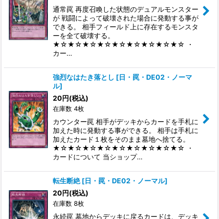
通常罠 再度召喚した状態のデュアルモンスター
が 戦闘によって破壊された場合に発動する事が
できる。 相手フィールド上に存在するモンスタ
ーを全て破壊する。
★☆★☆★☆★☆★☆★☆★☆★☆★☆ ・
カー…
強烈なはたき落とし
[
日・罠・DE02・ノーマ
ル
]
20
円
(税込)
在庫数 4枚
カウンター罠 相手がデッキからカードを手札に
加えた時に発動する事ができる。 相手は手札に
加えたカード１枚をそのまま墓地へ捨てる。
★☆★☆★☆★☆★☆★☆★☆★☆★☆ ・
カードについて 当ショップ…
転生断絶
[
日・罠・DE02・ノーマル
]
20
円
(税込)
在庫数 8枚
永続罠 墓地からデッキに戻るカードは、デッキ