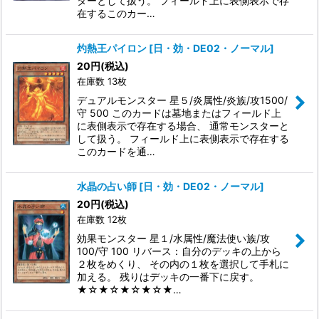
ターとして扱う。 フィールド上に表側表示で存
在するこのカー…
灼熱王パイロン
[
日・効・DE02・ノーマル
]
20
円
(税込)
在庫数 13枚
デュアルモンスター 星５/炎属性/炎族/攻1500/
守 500 このカードは墓地またはフィールド上
に表側表示で存在する場合、 通常モンスターと
して扱う。 フィールド上に表側表示で存在する
このカードを通…
水晶の占い師
[
日・効・DE02・ノーマル
]
20
円
(税込)
在庫数 12枚
効果モンスター 星１/水属性/魔法使い族/攻
100/守 100 リバース：自分のデッキの上から
２枚をめくり、 その内の１枚を選択して手札に
加える。 残りはデッキの一番下に戻す。
★☆★☆★☆★☆★…