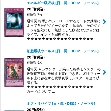
エネルギー吸収板
[
日・罠・DE02・ノーマル
]
20
円
(税込)
在庫数 7枚
通常罠 相手がコントロールするカードの効果に
よって自分がダメージを受ける場合、 そのダメ
ージを無効にし、無効にした数値分だけ自分は
ライフポイントを回復する。
★☆★☆★☆★☆★☆★☆★☆★☆★☆ …
細胞爆破ウイルス
[
日・罠・DE02・ノーマル
]
20
円
(税込)
在庫数 6枚
通常罠 Ａカウンターが乗った相手モンスターの
攻撃宣言時に発動する事ができる。 相手フィー
ルド上に存在する攻撃表示モンスターを全て破
壊する。
★☆★☆★☆★☆★☆★☆★☆★☆★☆ ・
カードについて …
ミス・リバイブ
[
日・罠・DE02・ノーマル
]
20
円
(税込)