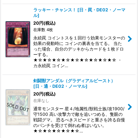
ラッキー・チャンス！
[
日・罠・DE02・ノーマ
ル
]
20
円
(税込)
在庫数 4枚
永続罠 コイントスを１回行う効果モンスターの
効果の発動時に コインの裏表を当てる。 当た
った場合、自分のデッキからカードを１枚ドロ
ーする。
★☆★☆★☆★☆★☆★☆★☆★☆★☆ ・
カ永続罠 コイン…
剣闘獣アンダル（グラディアルビースト）
[
日・通・DE02・ノーマル
]
20
円
(税込)
在庫なし
通常モンスター 星４/地属性/獣戦士族/攻1900/
守1500 高い攻撃力で敵を追いつめる、隻眼の
戦闘グマ。 恐るべきスピードと重さを誇る自慢
のパンチを受けて倒れぬ者はいない。
★☆★☆★☆★☆★☆…