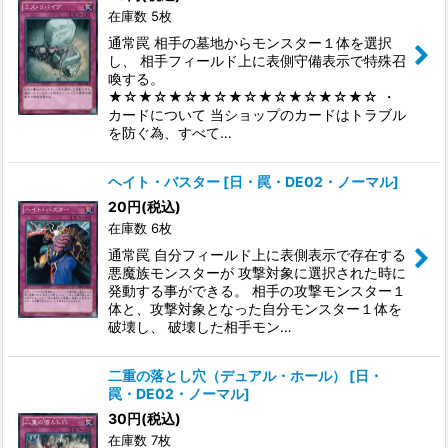
在庫数 5枚
通常罠 相手の墓地からモンスター１体を選択
し、 相手フィールド上に表側守備表示で特殊召
喚する。
★☆★☆★☆★☆★☆★☆★☆★☆★☆ ・
カードについて 当ショップのカードはトラブル
を防ぐ為、すべて…
ヘイト・バスター
[
日・罠・DE02・ノーマル
]
20
円
(税込)
在庫数 6枚
通常罠 自分フィールド上に表側表示で存在する
悪魔族モンスターが 攻撃対象に選択された時に
発動する事ができる。 相手の攻撃モンスター１
体と、攻撃対象となった自分モンスター１体を
破壊し、 破壊した相手モン…
二重の落とし穴（デュアル・ホール）
[
日・
罠・DE02・ノーマル
]
30
円
(税込)
在庫数 7枚