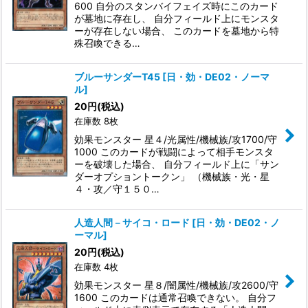
600 自分のスタンバイフェイズ時にこのカード
が墓地に存在し、 自分フィールド上にモンスタ
ーが存在しない場合、 このカードを墓地から特
殊召喚できる…
ブルーサンダーT45
[
日・効・DE02・ノーマ
ル
]
20
円
(税込)
在庫数 8枚
効果モンスター 星４/光属性/機械族/攻1700/守
1000 このカードが戦闘によって相手モンスタ
ーを破壊した場合、 自分フィールド上に「サン
ダーオプショントークン」 （機械族・光・星
４・攻／守１５０…
人造人間－サイコ・ロード
[
日・効・DE02・ノ
ーマル
]
20
円
(税込)
在庫数 4枚
効果モンスター 星８/闇属性/機械族/攻2600/守
1600 このカードは通常召喚できない。 自分フ