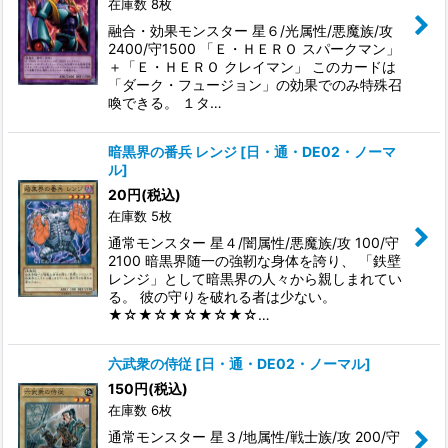
在庫数 8枚
並び順
:
融合・効果モンスター 星６/光属性/悪魔族/攻
2400/守1500 「Ｅ・ＨＥＲＯ スパークマン」
絞り込む
＋「Ｅ・ＨＥＲＯ クレイマン」 このカードは
「ダーク・フュージョン」の効果でのみ特殊召
喚できる。 １タ…
暗黒界の番兵 レンジ
[
日・通・DE02・ノーマ
ル
]
20
円
(税込)
在庫数 5枚
通常モンスター 星４/闇属性/悪魔族/攻 100/守
2100 暗黒界随一の強靭な身体を誇り、 「鉄壁
レンジ」として暗黒界の人々から親しまれてい
る。 彼の守りを破れる者は少ない。
★☆★☆★☆★☆★☆…
六武衆の侍従
[
日・通・DE02・ノーマル
]
150
円
(税込)
在庫数 6枚
通常モンスター 星３/地属性/戦士族/攻 200/守