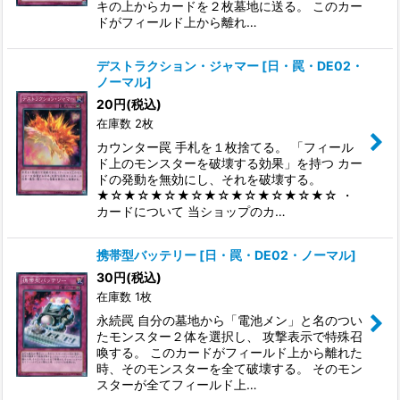
キの上からカードを２枚墓地に送る。 このカー
ドがフィールド上から離れ…
デストラクション・ジャマー
[
日・罠・DE02・
ノーマル
]
20
円
(税込)
在庫数 2枚
カウンター罠 手札を１枚捨てる。 「フィール
ド上のモンスターを破壊する効果」を持つ カー
ドの発動を無効にし、それを破壊する。
★☆★☆★☆★☆★☆★☆★☆★☆★☆ ・
カードについて 当ショップのカ…
携帯型バッテリー
[
日・罠・DE02・ノーマル
]
30
円
(税込)
在庫数 1枚
永続罠 自分の墓地から「電池メン」と名のつい
たモンスター２体を選択し、 攻撃表示で特殊召
喚する。 このカードがフィールド上から離れた
時、そのモンスターを全て破壊する。 そのモン
スターが全てフィールド上…