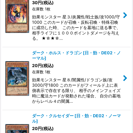
30
円
(税込)
在庫数 1枚
効果モンスター 星３/炎属性/戦士族/攻1000/守
1000 このカードが召喚・反転召喚・特殊召喚
に成功した時、 このカードを墓地に送る事で、
相手ライフに１０００ポイントダメージを与え
る。 ★☆★☆…
ダーク・ホルス・ドラゴン
[
日・効・DE02・ノ
ーマル
]
20
円
(税込)
在庫数 1枚
効果モンスター 星８/闇属性/ドラゴン族/攻
3000/守1800 このカードがフィールド上に表
側表示で存在する限り、 相手のメインフェイズ
時に魔法カードが発動された場合、 自分の墓地
からレベル４の闇属…
ダーク・クルセイダー
[
日・効・DE02・ノーマ
ル
]
20
円
(税込)