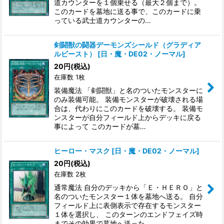
道カウンターを１個乗せる（最大２個まで）。
このカードを墓地に送る事で、このカードに乗
っている武士道カウンターの…
剣闘獣の闘器デーモンズシールド（グラディア
ルビースト）
[
日・魔・DE02・ノーマル
]
20
円
(税込)
在庫数 1枚
装備魔法 「剣闘獣」と名のついたモンスターに
のみ装備可能。 装備モンスターが破壊される場
合は、代わりにこのカードを破壊する。 装備モ
ンスターが自分フィールド上からデッキに戻る
事によって このカードが墓…
ヒーロー・マスク
[
日・魔・DE02・ノーマル
]
20
円
(税込)
在庫数 2枚
通常魔法 自分のデッキから「Ｅ・ＨＥＲＯ」と
名のついたモンスター１体を墓地へ送る。 自分
フィールド上に表側表示で存在するモンスター
１体を選択し、 このターンのエンドフェイズ時
までその効果で墓地へ送った…