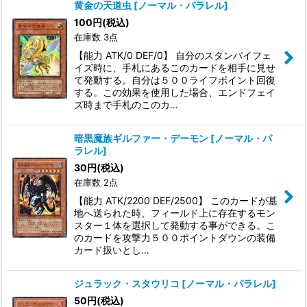
黄金の天道虫
[
ノーマル・パラレル
]
100
円
(税込)
在庫数 3点
【能力 ATK/0 DEF/0】 自分のスタンバイフェ
イズ時に、手札にあるこのカードを相手に見せ
て発動する。自分は５００ライフポイント回復
する。この効果を使用した場合、エンドフェイ
ズ時まで手札のこのカ…
暗黒魔族ギルファー・デーモン
[
ノーマル・パ
ラレル
]
30
円
(税込)
在庫数 2点
【能力 ATK/2200 DEF/2500】 このカードが墓
地へ送られた時、フィールド上に存在するモン
スター１体を選択して発動する事ができる。こ
のカードを攻撃力５００ポイントダウンの装備
カード扱いとし…
ジュラック・スタウリコ
[
ノーマル・パラレル
]
50
円
(税込)