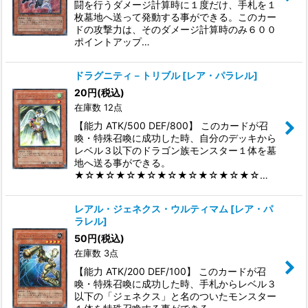
闘を行うダメージ計算時に１度だけ、手札を１
枚墓地へ送って発動する事ができる。このカー
ドの攻撃力は、そのダメージ計算時のみ６００
ポイントアップ…
ドラグニティ－トリブル
[
レア・パラレル
]
20
円
(税込)
在庫数 12点
【能力 ATK/500 DEF/800】 このカードが召
喚・特殊召喚に成功した時、自分のデッキから
レベル３以下のドラゴン族モンスター１体を墓
地へ送る事ができる。
★☆★☆★☆★☆★☆★☆★☆★☆★☆…
レアル・ジェネクス・ウルティマム
[
レア・パ
ラレル
]
50
円
(税込)
在庫数 3点
【能力 ATK/200 DEF/100】 このカードが召
喚・特殊召喚に成功した時、手札からレベル３
以下の「ジェネクス」と名のついたモンスター