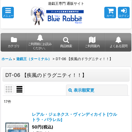
遊戯王専門 通販サイト
メニュー
カート
ログイン
ご利用前にお読み
カテゴリ
商品検索
ご利用案内
よくある質問
ください。
ホーム
>
遊戯王（ターミナル）
>
DT-06 【疾風のドラグニティ！！】
DT-06 【疾風のドラグニティ！！】
表示順変更
閉じる
17
件
表示数
:
レアル・ジェネクス・ヴィンディカイト
[
ウル
トラ・パラレル
]
在庫あり
50
円
(税込)