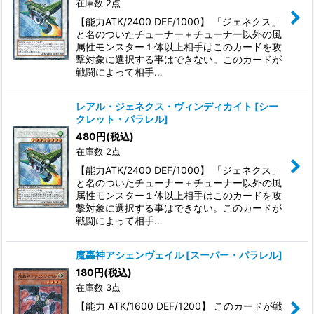
在庫数 2点
並び順
:
【能力ATK/2400 DEF/1000】 「ジェネクス」
と名のついたチューナー＋チューナー以外の風
絞り込む
属性モンスター１体以上相手はこのカードを攻
撃対象に選択する事はできない。このカードが
戦闘によって相手…
レアル・ジェネクス・ヴィンディカイト
[
シー
クレット・パラレル
]
480
円
(税込)
在庫数 2点
【能力ATK/2400 DEF/1000】 「ジェネクス」
と名のついたチューナー＋チューナー以外の風
属性モンスター１体以上相手はこのカードを攻
撃対象に選択する事はできない。このカードが
戦闘によって相手…
魔轟神アシェンヴェイル
[
スーパー・パラレル
]
180
円
(税込)
在庫数 3点
【能力 ATK/1600 DEF/1200】 このカードが戦