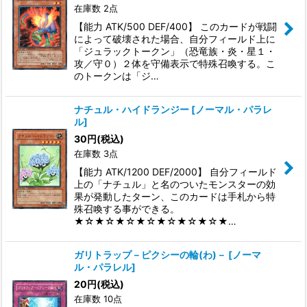
在庫数 2点
【能力 ATK/500 DEF/400】 このカードが戦闘
によって破壊された場合、自分フィールド上に
「ジュラックトークン」（恐竜族・炎・星１・
攻／守０）２体を守備表示で特殊召喚する。こ
のトークンは「ジ…
ナチュル・ハイドランジー
[
ノーマル・パラレ
ル
]
30
円
(税込)
在庫数 3点
【能力 ATK/1200 DEF/2000】 自分フィールド
上の「ナチュル」と名のついたモンスターの効
果が発動したターン、このカードは手札から特
殊召喚する事ができる。
★☆★☆★☆★☆★☆★☆★☆★…
ガリトラップ－ピクシーの輪(わ)－
[
ノーマ
ル・パラレル
]
20
円
(税込)
在庫数 10点