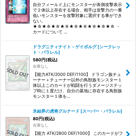
自分フィールド上にモンスターが表側攻撃表示
で２体以上存在する場合、相手は攻撃力の一番
低いモンスターを攻撃対象に選択する事ができ
ない。
★☆★☆★☆★☆★☆★☆★☆★☆★☆ ・
カードについて …
ドラグニティナイト－ゲイボルグ
[
シークレッ
ト・パラレル
]
580
円
(税込)
在庫なし
【能力ATK/2000 DEF/1100】 ドラゴン族チュ
ーナー＋チューナー以外の鳥獣族モンスター１
体以上このカードが戦闘を行うダメージステッ
プ時に１度だけ、自分の墓地に存在する鳥獣族
モンスター１体を…
氷結界の虎将グルナード
[
スーパー・パラレル
]
80
円
(税込)
在庫なし
【能力 ATK/2800 DEF/1000】 このカードがフ