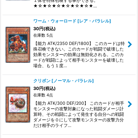
１体を特殊召喚する事ができる。
★☆★☆★☆★☆★☆★☆★…
ワーム・ウォーロード
[
レア・パラレル
]
30
円
(税込)
在庫数 5点
【能力 ATK/2350 DEF/1800】 このカードは特
殊召喚できない。このカードが戦闘で破壊した
効果モンスターの効果は無効化される。このカ
ードが戦闘によって相手モンスターを破壊した
場合、もう１度…
クリボン
[
ノーマル・パラレル
]
30
円
(税込)
在庫数 4点
【能力 ATK/300 DEF/200】 このカードが相手
モンスターの攻撃対象になった戦闘ダメージ計
算時、その戦闘によって発生する自分への戦闘
ダメージを０にして攻撃モンスターの攻撃力分
だけ相手のライフ…