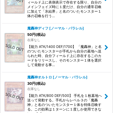
ィールド上に表側表示で存在する限り、自分の
メインフェイズ時に１度だけ、自分の通常召喚
に加えて「氷結界」と名のついたモンスター１
体の召喚を行う…
魔轟神ディフ
[
ノーマル・パラレル
]
50
円
(税込)
在庫なし
【能力 ATK/1400 DEF/1700】 「魔轟神」と名
のついたモンスターが手札から自分の墓地へ送
られた時、自分フィールド上に存在するこのカ
ードをリリースし、そのモンスター１体を選択
して発動する事…
魔轟神オルトロ
[
ノーマル・パラレル
]
30
円
(税込)
在庫なし
【能力 ATK/800 DEF/500】 手札を１枚墓地へ
送って発動する。手札からレベル３の「魔轟
神」と名のついたモンスター１体を特殊召喚す
る。この効果は１ターンに１度しか使用できな