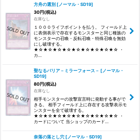
方舟の選別
[
ノーマル・SD19
]
30
円
(税込)
在庫なし
１０００ライフポイントを払う。 フィールド上
に表側表示で存在するモンスターと同じ種族の
モンスターの召喚・反転召喚・特殊召喚を無効
にし破壊する。
★☆★☆★☆★☆★☆★☆★☆★☆★☆ ・
カ…
聖なるバリア－ミラーフォース－
[
ノーマル・
SD19
]
80
円
(税込)
在庫なし
相手モンスターの攻撃宣言時に発動する事がで
きる。 相手フィールド上に存在する攻撃表示モ
ンスターを全て破壊する。
★☆★☆★☆★☆★☆★☆★☆★☆★☆ ・
カードについて 当ショップのカード…
奈落の落とし穴
[
ノーマル・SD19
]