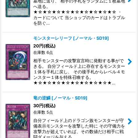
墓地に送り、 相手の手札をランダムに１枚墓地
へ送る。
★☆★☆★☆★☆★☆★☆★☆★☆★☆ ・
カードについて 当ショップのカードはトラブル
を防ぐ…
モンスターレリーフ
[
ノーマル・SD19
]
20
円
(税込)
在庫数 6点
相手モンスターの攻撃宣言時に発動する事がで
きる。 自分フィールド上に存在するモンスター
１体を手札に戻し、 その後手札からレベル４モ
ンスター１体を特殊召喚する。
★☆★☆★☆★☆★☆★☆★☆★☆★…
竜の逆鱗
[
ノーマル・SD19
]
30
円
(税込)
在庫数 5点
自分フィールド上のドラゴン族モンスターが守
備表示モンスターを攻撃した時に その守備力を
攻撃力が超えていれば、その数値だけ相手に戦
闘ダメージを与える。