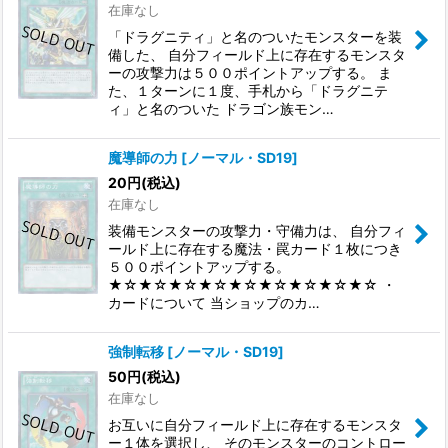
在庫なし
「ドラグニティ」と名のついたモンスターを装
備した、 自分フィールド上に存在するモンスタ
ーの攻撃力は５００ポイントアップする。 ま
た、１ターンに１度、手札から「ドラグニテ
ィ」と名のついた ドラゴン族モン…
魔導師の力
[
ノーマル・SD19
]
20
円
(税込)
在庫なし
装備モンスターの攻撃力・守備力は、 自分フィ
ールド上に存在する魔法・罠カード１枚につき
５００ポイントアップする。
★☆★☆★☆★☆★☆★☆★☆★☆★☆ ・
カードについて 当ショップのカ…
強制転移
[
ノーマル・SD19
]
50
円
(税込)
在庫なし
お互いに自分フィールド上に存在するモンスタ
ー１体を選択し、 そのモンスターのコントロー