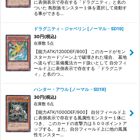
に表側表示で存在する「ドラグニティ」と名の
ついた 鳥獣族モンスター１体を選択して発動す
る事ができる…
ドラグニティ－ジャベリン
[
ノーマル・SD19
]
30
円
(税込)
在庫数 5点
【能力ATK/1200DEF/800】 このカードがモン
スターカードゾーン上で破壊された場合、 墓地
へ送らずに装備魔法カード扱いとして 自分フィ
ールド上に表側表示で存在する 「ドラグニテ
ィ」と名のつ…
ハンター・アウル
[
ノーマル・SD19
]
30
円
(税込)
在庫数 6点
【能力ATK/1000DEF/900】 自分フィールド上
に表側表示で存在する風属性モンスター１体に
つき、 このカードの攻撃力は５００ポイントア
ップする。 また、自分フィールド上に他の風属
性モンスター…