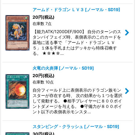
アームド・ドラゴン ＬＶ３
[
ノーマル・SD19
]
20
円
(税込)
在庫数 7点
【能力ATK/1200DEF/900】 自分のターンのス
タンバイフェイズ時、表側表示のこのカードを
墓地に送る事で 「アームド・ドラゴン ＬＶ
５」１体を手札またはデッキから特殊召喚す
る。 ★☆★☆…
火竜の火炎弾
[
ノーマル・SD19
]
20
円
(税込)
在庫数 10点
自分フィールド上に表側表示のドラゴン族モン
スターが存在する時、 次の効果から１つを選択
して発動する。 ●相手プレイヤーに８００ポイ
ントダメージを与える。 ●守備力が８００ポイ
ント以下の表側表示モンスタ…
スタンピング・クラッシュ
[
ノーマル・SD19
]
30
円
(税込)