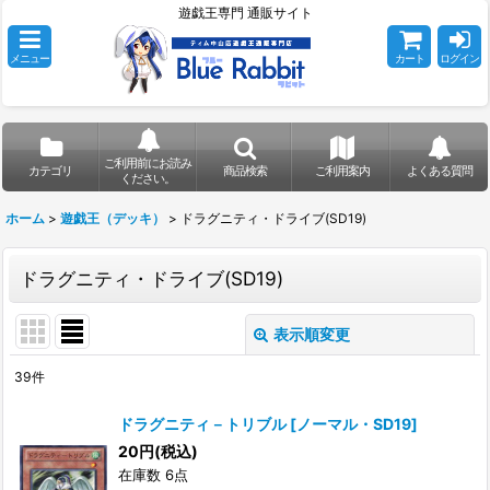
遊戯王専門 通販サイト
メニュー
カート
ログイン
ご利用前にお読み
カテゴリ
商品検索
ご利用案内
よくある質問
ください。
ホーム
>
遊戯王（デッキ）
>
ドラグニティ・ドライブ(SD19)
ドラグニティ・ドライブ(SD19)
表示順変更
閉じる
39
件
表示数
:
ドラグニティ－トリブル
[
ノーマル・SD19
]
在庫あり
20
円
(税込)
在庫数 6点