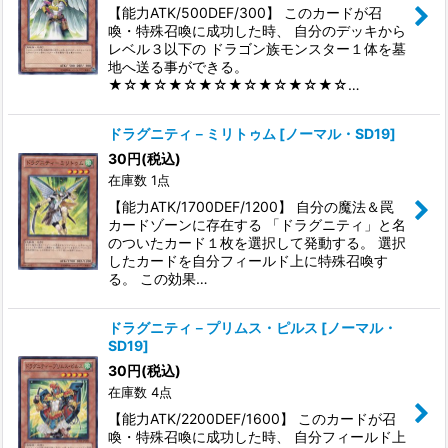
並び順
:
【能力ATK/500DEF/300】 このカードが召
喚・特殊召喚に成功した時、 自分のデッキから
レベル３以下の ドラゴン族モンスター１体を墓
絞り込む
地へ送る事ができる。
★☆★☆★☆★☆★☆★☆★☆★☆…
ドラグニティ－ミリトゥム
[
ノーマル・SD19
]
30
円
(税込)
在庫数 1点
【能力ATK/1700DEF/1200】 自分の魔法＆罠
カードゾーンに存在する 「ドラグニティ」と名
のついたカード１枚を選択して発動する。 選択
したカードを自分フィールド上に特殊召喚す
る。 この効果…
ドラグニティ－プリムス・ピルス
[
ノーマル・
SD19
]
30
円
(税込)
在庫数 4点
【能力ATK/2200DEF/1600】 このカードが召
喚・特殊召喚に成功した時、 自分フィールド上