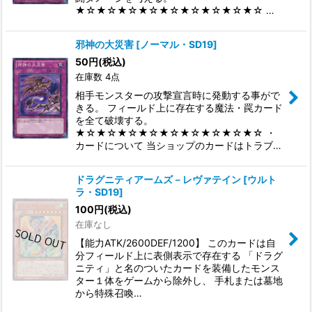
★☆★☆★☆★☆★☆★☆★☆★☆★☆ …
邪神の大災害
[
ノーマル・SD19
]
50
円
(税込)
在庫数 4点
相手モンスターの攻撃宣言時に発動する事がで
きる。 フィールド上に存在する魔法・罠カード
を全て破壊する。
★☆★☆★☆★☆★☆★☆★☆★☆★☆ ・
カードについて 当ショップのカードはトラブ…
ドラグニティアームズ－レヴァテイン
[
ウルト
ラ・SD19
]
100
円
(税込)
在庫なし
【能力ATK/2600DEF/1200】 このカードは自
分フィールド上に表側表示で存在する 「ドラグ
ニティ」と名のついたカードを装備したモンス
ター１体をゲームから除外し、 手札または墓地
から特殊召喚…