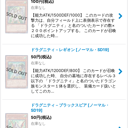
100
円
(税込)
在庫なし
【能力ATK/1500DEF/1000】 このカードの攻
撃力は、自分フィールド上に表側表示で存在す
る 「ドラグニティ」と名のついたカードの数×
２００ポイントアップする。 このカードが召喚
に成功した時…
ドラグニティ－レギオン
[
ノーマル・SD19
]
50
円
(税込)
在庫なし
【能力ATK/1200DEF/800】 このカードが召喚
に成功した時、 自分の墓地に存在するレベル３
以下の 「ドラグニティ」と名のついたドラゴン
族モンスター１体を選択し、 装備カード扱いと
してこのカ…
ドラグニティ－ブラックスピア
[
ノーマル・
SD19
]
50
円
(税込)
在庫なし