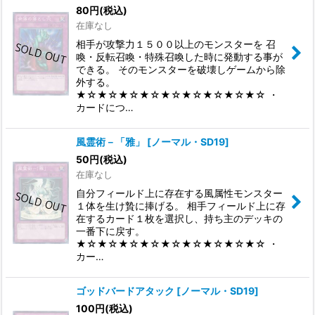
80
円
(税込)
在庫なし
相手が攻撃力１５００以上のモンスターを 召
喚・反転召喚・特殊召喚した時に発動する事が
できる。 そのモンスターを破壊しゲームから除
外する。
★☆★☆★☆★☆★☆★☆★☆★☆★☆ ・
カードにつ…
風霊術－「雅」
[
ノーマル・SD19
]
50
円
(税込)
在庫なし
自分フィールド上に存在する風属性モンスター
１体を生け贄に捧げる。 相手フィールド上に存
在するカード１枚を選択し、持ち主のデッキの
一番下に戻す。
★☆★☆★☆★☆★☆★☆★☆★☆★☆ ・
カー…
ゴッドバードアタック
[
ノーマル・SD19
]
100
円
(税込)