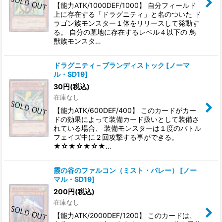
【能力ATK/1000DEF/1000】 自分フィールド
上に存在する「ドラグニティ」と名のついた ド
ラゴン族モンスター１体をリリースして発動す
る。 自分の墓地に存在するレベル４以下の 鳥
獣族モンスタ…
ドラグニティ－ブランディストック
[
ノーマ
ル・SD19
]
30
円
(税込)
在庫なし
【能力ATK/600DEF/400】 このカードがカー
ドの効果によって装備カード扱いとして装備さ
れている場合、 装備モンスターは１度のバトル
フェイズ中に２回攻撃する事ができる。
★☆★☆★☆★…
霞の谷のファルコン（ミスト・バレー）
[
ノー
マル・SD19
]
200
円
(税込)
在庫なし
【能力ATK/2000DEF/1200】 このカードは、