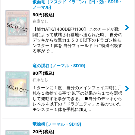
仮面竜（マスクド ドラゴン）
[
日・効・SD19・
ノーマル
]
50
円
(税込)
在庫なし
【能力ATK/1400DEF/1100】 このカードが戦
闘によって破壊され墓地へ送られた時、 自分の
デッキから攻撃力１５００以下のドラゴン族モ
ンスター１体を 自分フィールド上に特殊召喚す
る事がで…
竜の渓谷
[
ノーマル・SD19
]
80
円
(税込)
在庫なし
１ターンに１度、自分のメインフェイズ時に手
札を１枚捨てる事で 以下の効果から１つを選択
して発動する事ができる。 ●自分のデッキから
レベル４以下の「ドラグニティ」と名のついた
モンスター１体を手札に加え…
竜操術
[
ノーマル・SD19
]
20
円
(税込)