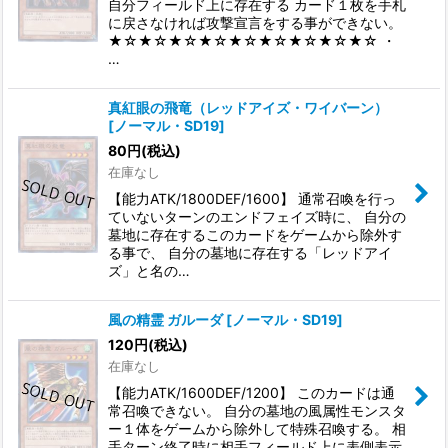
自分フィールド上に存在する カード１枚を手札
に戻さなければ攻撃宣言をする事ができない。
★☆★☆★☆★☆★☆★☆★☆★☆★☆ ・
…
真紅眼の飛竜（レッドアイズ・ワイバーン）
[
ノーマル・SD19
]
80
円
(税込)
在庫なし
【能力ATK/1800DEF/1600】 通常召喚を行っ
ていないターンのエンドフェイズ時に、 自分の
墓地に存在するこのカードをゲームから除外す
る事で、 自分の墓地に存在する「レッドアイ
ズ」と名の…
風の精霊 ガルーダ
[
ノーマル・SD19
]
120
円
(税込)
在庫なし
【能力ATK/1600DEF/1200】 このカードは通
常召喚できない。 自分の墓地の風属性モンスタ
ー１体をゲームから除外して特殊召喚する。 相
手ターン終了時に相手フィールド上に表側表示