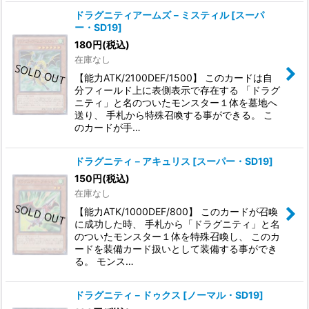
ドラグニティアームズ－ミスティル
[
スーパ
ー・SD19
]
180
円
(税込)
在庫なし
【能力ATK/2100DEF/1500】 このカードは自
分フィールド上に表側表示で存在する 「ドラグ
ニティ」と名のついたモンスター１体を墓地へ
送り、 手札から特殊召喚する事ができる。 こ
のカードが手…
ドラグニティ－アキュリス
[
スーパー・SD19
]
150
円
(税込)
在庫なし
【能力ATK/1000DEF/800】 このカードが召喚
に成功した時、 手札から「ドラグニティ」と名
のついたモンスター１体を特殊召喚し、 このカ
ードを装備カード扱いとして装備する事ができ
る。 モンス…
ドラグニティ－ドゥクス
[
ノーマル・SD19
]