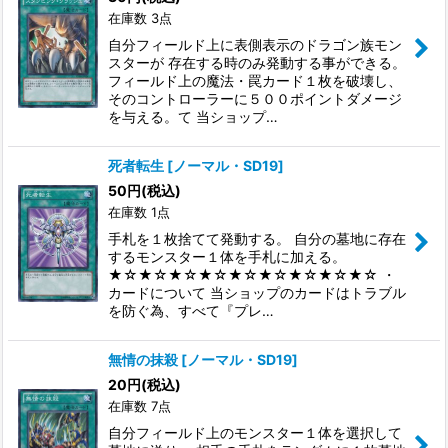
在庫数 3点
自分フィールド上に表側表示のドラゴン族モン
スターが 存在する時のみ発動する事ができる。
フィールド上の魔法・罠カード１枚を破壊し、
そのコントローラーに５００ポイントダメージ
を与える。て 当ショップ…
死者転生
[
ノーマル・SD19
]
50
円
(税込)
在庫数 1点
手札を１枚捨てて発動する。 自分の墓地に存在
するモンスター１体を手札に加える。
★☆★☆★☆★☆★☆★☆★☆★☆★☆ ・
カードについて 当ショップのカードはトラブル
を防ぐ為、すべて『プレ…
無情の抹殺
[
ノーマル・SD19
]
20
円
(税込)
在庫数 7点
自分フィールド上のモンスター１体を選択して