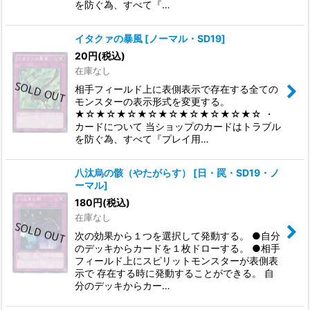
を防ぐ為、すべて『…
イタクァの暴風
[
ノーマル・SD19
]
20
円
(税込)
在庫なし
相手フィールド上に表側表示で存在する全ての
モンスターの表示形式を変更する。
★☆★☆★☆★☆★☆★☆★☆★☆★☆ ・
カードについて 当ショップのカードはトラブル
を防ぐ為、すべて『プレイ用…
八汰烏の骸（やたがらす）
[
日・罠・SD19・ノ
ーマル
]
180
円
(税込)
在庫なし
次の効果から１つを選択して発動する。 ●自分
のデッキからカードを１枚ドローする。 ●相手
フィールド上にスピリットモンスターが表側表
示で 存在する時に発動することができる。 自
分のデッキからカー…