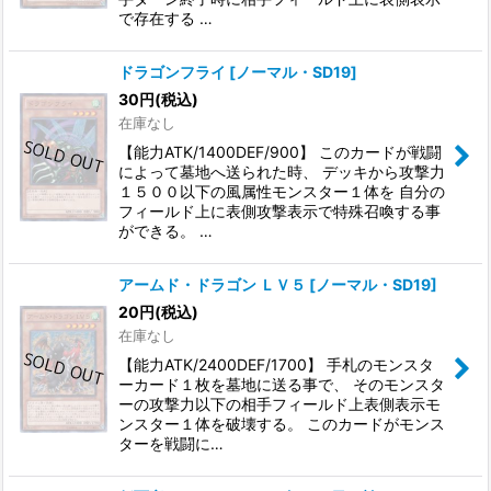
で存在する …
ドラゴンフライ
[
ノーマル・SD19
]
30
円
(税込)
在庫なし
【能力ATK/1400DEF/900】 このカードが戦闘
によって墓地へ送られた時、 デッキから攻撃力
１５００以下の風属性モンスター１体を 自分の
フィールド上に表側攻撃表示で特殊召喚する事
ができる。 …
アームド・ドラゴン ＬＶ５
[
ノーマル・SD19
]
20
円
(税込)
在庫なし
【能力ATK/2400DEF/1700】 手札のモンスタ
ーカード１枚を墓地に送る事で、 そのモンスタ
ーの攻撃力以下の相手フィールド上表側表示モ
ンスター１体を破壊する。 このカードがモンス
ターを戦闘に…