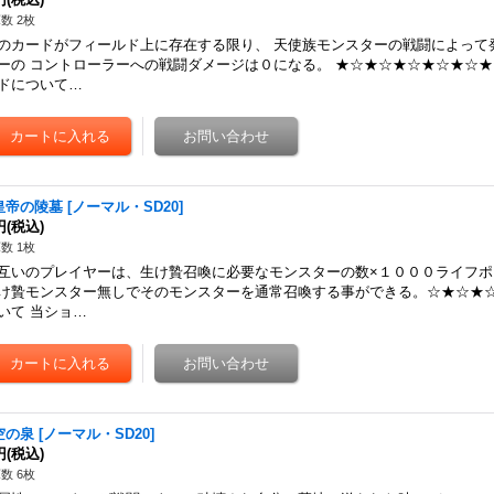
数 2枚
のカードがフィールド上に存在する限り、 天使族モンスターの戦闘によって
ーの コントローラーへの戦闘ダメージは０になる。 ★☆★☆★☆★☆★☆★
ドについて…
皇帝の陵墓
[
ノーマル・SD20
]
円
(税込)
数 1枚
互いのプレイヤーは、生け贄召喚に必要なモンスターの数×１０００ライフポ
け贄モンスター無しでそのモンスターを通常召喚する事ができる。☆★☆★☆
いて 当ショ…
空の泉
[
ノーマル・SD20
]
円
(税込)
数 6枚