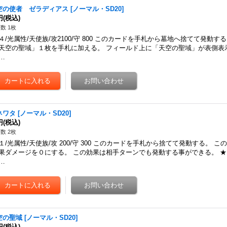
空の使者 ゼラディアス
[
ノーマル・SD20
]
円
(税込)
数 1枚
４/光属性/天使族/攻2100/守 800 このカードを手札から墓地へ捨てて発動す
天空の聖域」１枚を手札に加える。 フィールド上に「天空の聖域」が表側表
…
ネワタ
[
ノーマル・SD20
]
円
(税込)
数 2枚
１/光属性/天使族/攻 200/守 300 このカードを手札から捨てて発動する。 
果ダメージを０にする。 この効果は相手ターンでも発動する事ができる。 
…
空の聖域
[
ノーマル・SD20
]
円
(税込)