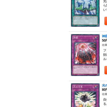
光
ら
い
神
50
在庫
フ
効
ル
光
80
在庫
自
る