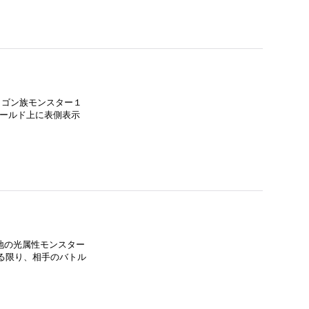
ドラゴン族モンスター１
ィールド上に表側表示
の墓地の光属性モンスター
る限り、相手のバトル