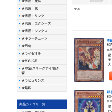
★汎用：魔法
★汎用：罠
38
件
★汎用：リンク
★汎用：エクシーズ
★汎用：シンクロ
★キラーチューン
奇
50
★巳剣
在庫
★ライゼオル
星
モ
★M∀LICE
天
★罪宝/スネークアイ/白き
森
★ラビュリンス
★烙印
裁
20
在庫
商品カテゴリ一覧
星
に