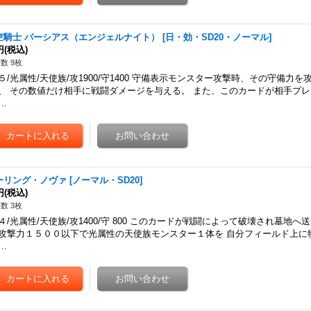
空騎士 パーシアス（エンジェルナイト）
[
日・効・SD20・ノーマル
]
円
(税込)
数 9枚
５/光属性/天使族/攻1900/守1400 守備表示モンスター攻撃時、その守備力
、 その数値だけ相手に戦闘ダメージを与える。 また、このカードが相手プ
…
ーリング・ノヴァ
[
ノーマル・SD20
]
円
(税込)
数 3枚
４/光属性/天使族/攻1400/守 800 このカードが戦闘によって破壊され墓地へ
攻撃力１５００以下で光属性の天使族モンスター１体を 自分フィールド上に
…