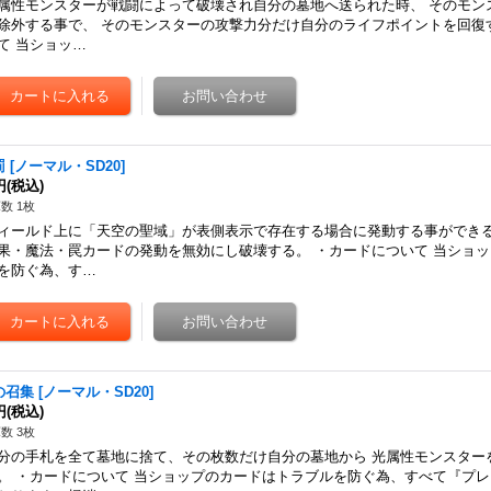
属性モンスターが戦闘によって破壊され自分の墓地へ送られた時、 そのモン
除外する事で、 そのモンスターの攻撃力分だけ自分のライフポイントを回復
て 当ショッ…
罰
[
ノーマル・SD20
]
円
(税込)
数 1枚
ィールド上に「天空の聖域」が表側表示で存在する場合に発動する事ができる
果・魔法・罠カードの発動を無効にし破壊する。 ・カードについて 当ショ
を防ぐ為、す…
の召集
[
ノーマル・SD20
]
円
(税込)
数 3枚
分の手札を全て墓地に捨て、その枚数だけ自分の墓地から 光属性モンスター
。 ・カードについて 当ショップのカードはトラブルを防ぐ為、すべて『プ