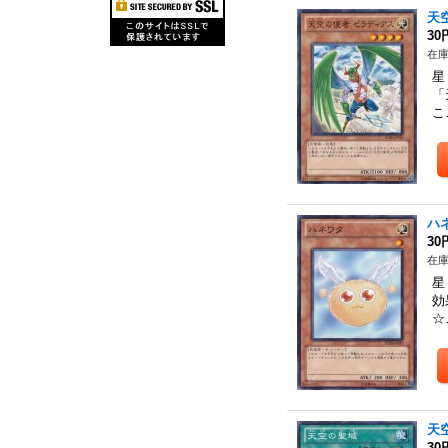
天
30
在庫
星
「
こ
ハ
30
在庫
星
効
☆
天
30