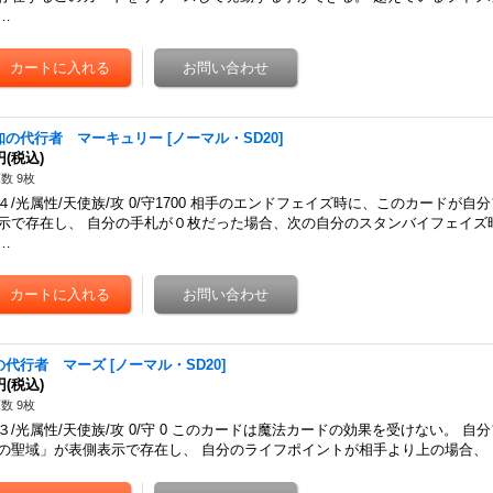
…
知の代行者 マーキュリー
[
ノーマル・SD20
]
円
(税込)
数 9枚
４/光属性/天使族/攻 0/守1700 相手のエンドフェイズ時に、このカードが
示で存在し、 自分の手札が０枚だった場合、次の自分のスタンバイフェイズ
…
の代行者 マーズ
[
ノーマル・SD20
]
円
(税込)
数 9枚
３/光属性/天使族/攻 0/守 0 このカードは魔法カードの効果を受けない。 
の聖域」が表側表示で存在し、 自分のライフポイントが相手より上の場合、