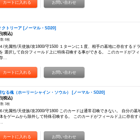
ィクトリーア
[
ノーマル・SD20
]
円
(税込)
数 8枚
４/光属性/天使族/攻1800/守1500 １ターンに１度、相手の墓地に存在する
を 選択して自分フィールド上に特殊召喚する事ができる。 このカードがフ
存…
聖なる魂（ホーリーシャイン・ソウル）
[
ノーマル・SD20
]
円
(税込)
数 3枚
６/光属性/天使族/攻2000/守1800 このカードは通常召喚できない。 自分
体をゲームから除外して特殊召喚する。 このカードがフィールド上に存在す
…