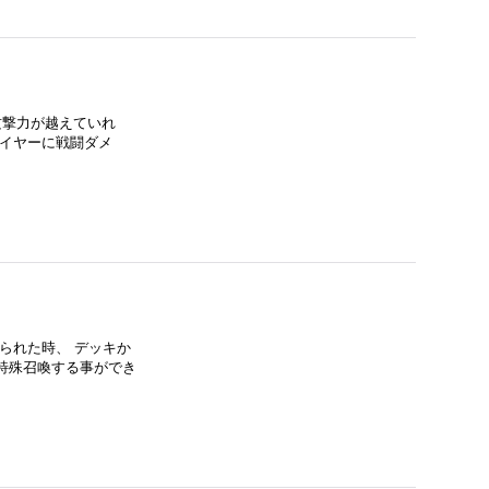
を攻撃力が越えていれ
レイヤーに戦闘ダメ
送られた時、 デッキか
特殊召喚する事ができ