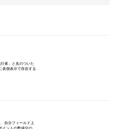
「代行者」と名のついた
に表側表示で存在する
合、 自分フィールド上
ポイントの数値分の