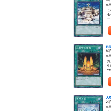
在庫
こ
タ
ー
死
80
在庫
お
生
つ
天
20
在庫