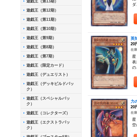
遊戯王（第13期）
ダ
遊戯王（第12期）
遊戯王（第11期）
遊戯王（第10期）
遊戯王（第9期）
英
20
遊戯王（第8期）
在庫
遊戯王（第7期）
星
表
遊戯王（限定カード）
の
遊戯王（デュエリスト）
遊戯王（デッキビルドパッ
ク）
遊戯王（スペシャルパッ
力
ク）
20
遊戯王（コレクターズ）
在庫
星
遊戯王（エクストラパッ
空
ク）
遊戯王（ブースターSP）