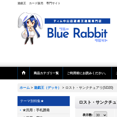
遊戯王 カード販売 専門サイト
商品カテゴリ一覧
ご利用前にお読みください。
ホーム
>
遊戯王（デッキ）
>
ロスト・サンクチュアリ(SD20)
テーマ別特集★
ロスト・サンクチュア
★汎用：手札誘発
表示数
: