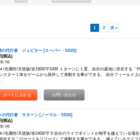
1
2
次
»
跡の代行者 ジュピター
[
スーパー・SD20
]
円
(税込)
数 8枚
４/光属性/天使族/攻1800/守1000 １ターンに１度、自分の墓地に存在する
ンスター１体をゲームから除外して発動する事ができる。 自分フィールド上
…
きの代行者 サターン
[
ノーマル・SD20
]
円
(税込)
数 9枚
６/光属性/天使族/攻2400/守 0 自分のライフポイントが相手を越えている場
存在するこのカードをリリースして発動する事ができる。 越えているライフ