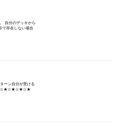
る。 自分のデッキから
示で存在しない場合
このターン自分が受ける
★☆★☆★☆★☆★