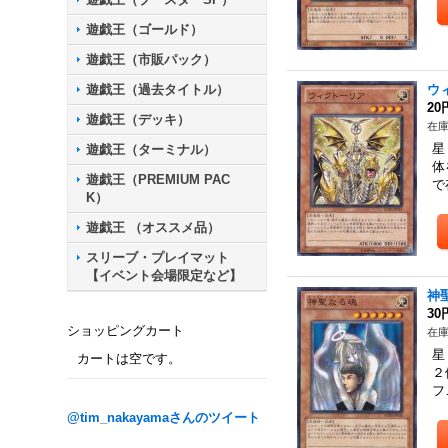
遊戯王（ゴールド）
遊戯王（市販パック）
遊戯王（過去タイトル）
ウ
20
遊戯王（デッキ）
在庫
星
遊戯王（ターミナル）
体
遊戯王（PREMIUM PAC
で
K）
遊戯王 （オススメ品）
スリーブ・プレイマット
【イベント会場限定など】
神
30
ショッピングカート
在庫
星
カートは空です。
２
フ
@tim_nakayamaさんのツイート