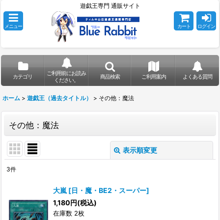
遊戯王専門 通販サイト
メニュー
カート
ログイン
ご利用前にお読み
カテゴリ
商品検索
ご利用案内
よくある質問
ください。
ホーム
>
遊戯王（過去タイトル）
>
その他：魔法
その他：魔法
表示順変更
閉じる
3
件
表示数
:
大嵐
[
日・魔・BE2・スーパー
]
在庫あり
1,180
円
(税込)
在庫数 2枚