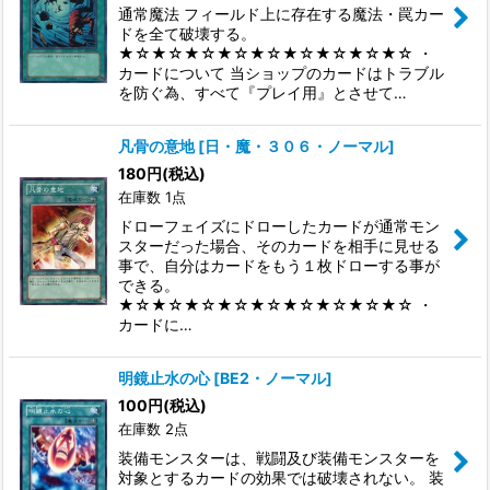
並び順
:
通常魔法 フィールド上に存在する魔法・罠カー
ドを全て破壊する。
★☆★☆★☆★☆★☆★☆★☆★☆★☆ ・
絞り込む
カードについて 当ショップのカードはトラブル
を防ぐ為、すべて『プレイ用』とさせて…
凡骨の意地
[
日・魔・３０６・ノーマル
]
180
円
(税込)
在庫数 1点
ドローフェイズにドローしたカードが通常モン
スターだった場合、そのカードを相手に見せる
事で、自分はカードをもう１枚ドローする事が
できる。
★☆★☆★☆★☆★☆★☆★☆★☆★☆ ・
カードに…
明鏡止水の心
[
BE2・ノーマル
]
100
円
(税込)
在庫数 2点
装備モンスターは、戦闘及び装備モンスターを
対象とするカードの効果では破壊されない。 装