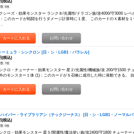
円
(税込)
数 9枚
クシーズ・効果モンスター ランク８/光属性/ドラゴン族/攻4000/守3000 レ
1)：このカードが戦闘を行うダメージ計算時に１度、 このカードのＸ素材を
…
ォーミュラ・シンクロン
[
日・シ・LGB1・パラレル
]
円
(税込)
数 7枚
ンクロ・チューナー・効果モンスター 星２/光属性/機械族/攻 200/守1500 
外のモンスター１体 (1)：このカードがＳ召喚に成功した時に発動できる。 
G ハイパー・ライブラリアン（テックジーナス）
[
日・シ・LGB1・ノーマル
円
(税込)
数 9枚
ンクロ・効果モンスター 星５/闇属性/魔法使い族/攻2400/守1800 チュー