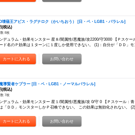
DD壊薙王アビス・ラグナロク（かいちおう）
[
日・ペ・LGB1・パラレル
]
円
(税込)
数 8枚
ンデュラム・効果モンスター 星８/闇属性/悪魔族/攻2200/守3000 【Ｐスケー
ード名のＰ効果は１ターンに１度しか使用できない。 (1)：自分が「ＤＤ」
D魔導賢者ケプラー
[
日・ペ・LGB1・ノーマルパラレル
]
円
(税込)
数 7枚
ンデュラム・効果モンスター 星１/闇属性/悪魔族/攻 0/守 0 【Ｐスケール：青１
は「ＤＤ」モンスターしかＰ召喚できない。 この効果は無効化されない。 (2