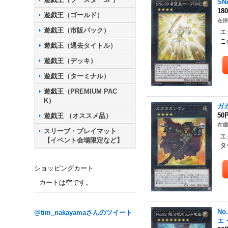
S
18
遊戯王（ゴールド）
在庫
遊戯王（市販パック）
エ
こ
遊戯王（過去タイトル）
遊戯王（デッキ）
遊戯王（ターミナル）
遊戯王（PREMIUM PAC
K）
ガ
50
遊戯王 （オススメ品）
在庫
スリーブ・プレイマット
エ
【イベント会場限定など】
タ
ショッピングカート
カートは空です。
N
@tim_nakayamaさんのツイート
エ