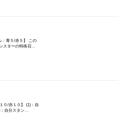
ル：青５/赤５】 この
モンスターの特殊召…
０/赤１０】 (1)：自
)：自分スタン…