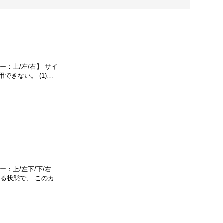
ー：上/左/右】 サイ
できない。 (1)…
ー：上/左下/下/右
する状態で、 このカ