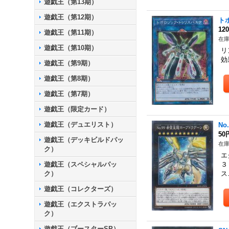
遊戯王（第13期）
遊戯王（第12期）
ト
12
遊戯王（第11期）
在庫
遊戯王（第10期）
リ
効
遊戯王（第9期）
遊戯王（第8期）
遊戯王（第7期）
遊戯王（限定カード）
遊戯王（デュエリスト）
N
50
遊戯王（デッキビルドパッ
在庫
ク）
エ
遊戯王（スペシャルパッ
３
ク）
ス
遊戯王（コレクターズ）
遊戯王（エクストラパッ
ク）
遊戯王（ブースターSP）