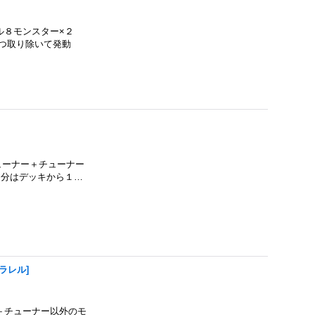
ベル８モンスター×２
１つ取り除いて発動
チューナー＋チューナー
自分はデッキから１…
パラレル
]
ナー＋チューナー以外のモ