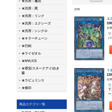
★汎用：魔法
★汎用：罠
27
件
★汎用：リンク
エ
10
★汎用：エクシーズ
在庫
★汎用：シンクロ
リ
バ
★キラーチューン
★巳剣
★ライゼオル
★M∀LICE
★罪宝/スネークアイ/白き
ト
森
12
在庫
★ラビュリンス
リ
★烙印
下
ー
商品カテゴリ一覧