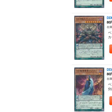
D
80
在庫
ペ
カ
D
80
在庫
ペ
分