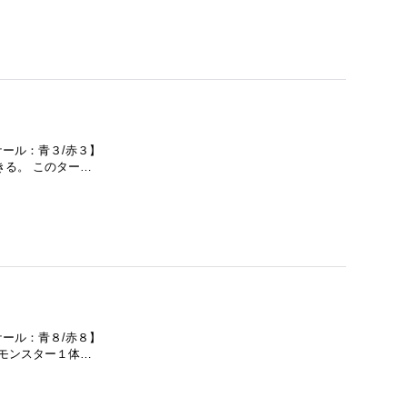
スケール：青３/赤３】
きる。 このター…
スケール：青８/赤８】
のモンスター１体…