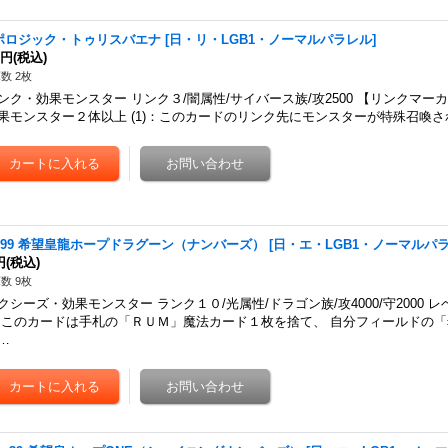
ポロジック・トゥリスバエナ
[
日・リ・LGB1・ノーマルパラレル
]
0円
(税込)
数 2枚
ンク・効果モンスター リンク３/闇属性/サイバース族/攻2500 【リンクマーカ
果モンスター２体以上 (1)：このカードのリンク先にモンスターが特殊召喚
o.99 希望皇龍ホープドラグーン（ナンバーズ）
[
日・エ・LGB1・ノーマルパ
円
(税込)
数 9枚
クシーズ・効果モンスター ランク１０/光属性/ドラゴン族/攻4000/守2000 
 このカードは手札の「ＲＵＭ」魔法カード１枚を捨て、 自分フィールドの
…