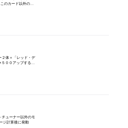
 このカード以外の…
ーナー２体＋「レッド・デ
数×５００アップする…
ナー＋チューナー以外のモ
メージ計算後に発動