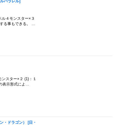
マルパラレル
]
レベル４モンスター×３
する事もできる。 …
ンスター×２ (1)：１
の表示形式によ…
トン・ドラゴン）
[
日・