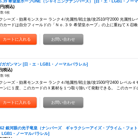
No.39 希望皇ホープONE（シャイニングナンバーズ）
[
日・エ・LGB1・ノー
0円
(税込)
数 6枚
クシーズ・効果モンスター ランク４/光属性/戦士族/攻2510/守2000 光属性
のカードは自分フィールドの「Ｎｏ.３９ 希望皇ホープ」の上に重ねてＸ召喚
ガガガンマン
[
日・エ・LGB1・ノーマルパラレル
]
円
(税込)
数 9枚
クシーズ・効果モンスター ランク４/地属性/戦士族/攻1500/守2400 レベル４モ
ーンに１度、このカードのＸ素材を１つ取り除いて発動できる。 このカード
o.62 銀河眼の光子竜皇（ナンバーズ ギャラクシーアイズ・プライム・フォ
・LGB1・ノーマルパラレル
]