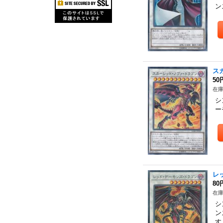
ン
ス
50
在庫
シ
ー
レ
80
在庫
シ
ン
す