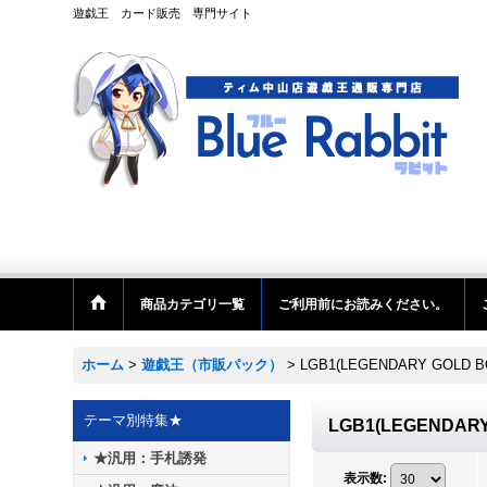
遊戯王 カード販売 専門サイト
商品カテゴリ一覧
ご利用前にお読みください。
ホーム
>
遊戯王（市販パック）
>
LGB1(LEGENDARY GOLD B
テーマ別特集★
LGB1(LEGENDARY
★汎用：手札誘発
表示数
: